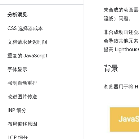
未合成的动画需
分析洞见
流畅）问题。
CSS 选择器成本
非合成动画还会
会导致其他元素
文档请求延迟时间
提高 Lightho
重复的 Java
Script
背景
字体显示
强制自动重排
浏览器用于将 HT
改进图片传送
INP 细分
布局偏移原因
LCP 细分