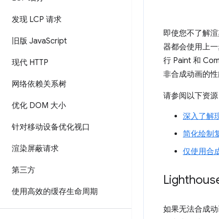
发现 LCP 请求
即使您不了解渲
旧版 Java
Script
器都会使用上一
行 Paint 
现代 HTTP
非合成动画的性
网络依赖关系树
请参阅以下资源
优化 DOM 大小
深入了解现
针对移动设备优化视口
简化绘制
渲染屏蔽请求
仅使用合
第三方
Lighth
使用高效的缓存生命周期
如果无法合成动画，C