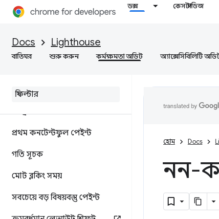
ডক্স
কেস স্টাডিজ
Docs
Lighthouse
বাতিঘর
কর্মক্ষমতা অডিট
শুরু করুন
কর্মক্ষমতা অডিট
অ্যাক্সেসিবিলিটি অডি
স্কোরিং
মেট্রিক্স
প্রথম কনটেন্টফুল পেইন্ট
হোম
Docs
L
গতি সূচক
নন-কম
মোট ব্লকিং সময়
সবচেয়ে বড় বিষয়বস্তু পেইন্ট