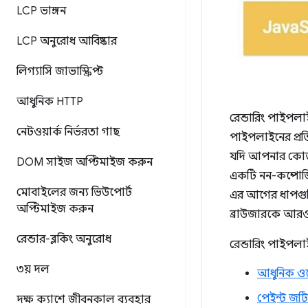
LCP ভাঙ্গন
LCP অনুরোধ আবিষ্কার
লিগ্যাসি জাভাস্ক্রিপ্ট
আধুনিক HTTP
রেন্ডারিং পাইপল
নেটওয়ার্ক নির্ভরতা গাছ
পাইপলাইনের প্র
যদি আপনার কোড 
DOM সাইজ অপ্টিমাইজ করুন
একটি নন-কম্পোজি
মোবাইলের জন্য ভিউপোর্ট
এর আগের ধাপগুল
অপ্টিমাইজ করুন
ব্রাউজারকে আরও
রেন্ডার-ব্লকিং অনুরোধ
রেন্ডারিং পাইপলা
৩য় দল
আধুনিক ওয়
পেইন্ট জট
দক্ষ ক্যাশে জীবনকাল ব্যবহার