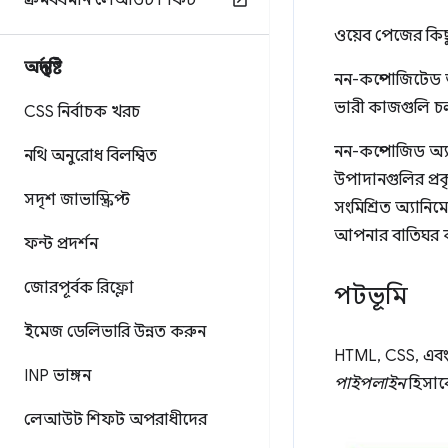
ক্রমবর্ধমান লেআউট শিফট
ওয়েব পেজের কিছ
অন্তর্দৃষ্টি
নন-কম্পোজিটেড অ
ভারী কাজগুলি 
CSS নির্বাচক খরচ
নন-কম্পোজিড অ্য
নথি অনুরোধ বিলম্বিত
উপাদানগুলির প্রক
সদৃশ জাভাস্ক্রিপ্ট
সংমিশ্রিত অ্যানি
আপনার বাতিঘর কর
ফন্ট প্রদর্শন
জোরপূর্বক রিফ্লো
পটভূমি
ইমেজ ডেলিভারি উন্নত করুন
HTML, CSS, এবং 
INP ভাঙ্গন
পাইপলাইন
হিসাব
লেআউট শিফট অপরাধীদের