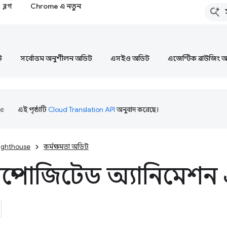
ব্লগ
Chrome এ নতুন
ট
সর্বোত্তম অনুশীলন অডিট
এসইও অডিট
এজেন্টিক ব্রাউজিং 
এই পৃষ্ঠাটি
Cloud Translation API
অনুবাদ করেছে।
ighthouse
কর্মক্ষমতা অডিট
্পোজিটেড অ্যানিমেশন এ