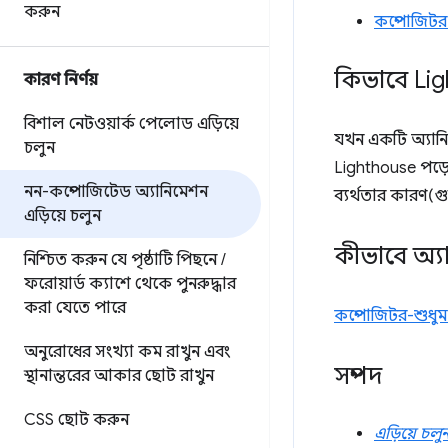
করুন
কম্পোজিটর-
কিভাবে Lig
কারণ নির্ণয়
বিশাল নেটওয়ার্ক পেলোড এড়িয়ে
যখন একটি অ্যানিম
চলুন
Lighthouse পড়ে
নন-কম্পোজিটেড অ্যানিমেশন
ব্যর্থতার কারণ(গ
এড়িয়ে চলুন
কীভাবে অ্য
নিশ্চিত করুন যে পৃষ্ঠাটি পিছনে
/
ফরোয়ার্ড ক্যাশে থেকে পুনরুদ্ধার
করা যেতে পারে
কম্পোজিটর-শুধুমা
অনুরোধের সংখ্যা কম রাখুন এবং
সম্পদ
স্থানান্তরের আকার ছোট রাখুন
CSS ছোট করুন
এড়িয়ে চল