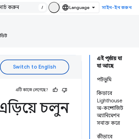
/
সাইন-ইন করুন
অডিট
এই পৃষ্ঠায় যা
যা আছে
পটভূমি
এটি কাজে লেগেছে?
কিভাবে
Lighthouse
ড়িয়ে চলুন
অ-কম্পোজিট
অ্যানিমেশন
সনাক্ত করে
কীভাবে