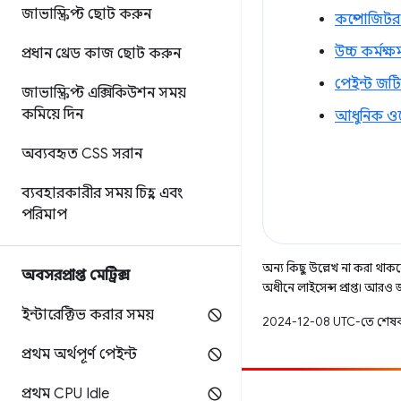
জাভাস্ক্রিপ্ট ছোট করুন
কম্পোজিটর-
উচ্চ কর্মক্
প্রধান থ্রেড কাজ ছোট করুন
পেইন্ট জট
জাভাস্ক্রিপ্ট এক্সিকিউশন সময়
কমিয়ে দিন
আধুনিক ওয়
অব্যবহৃত CSS সরান
ব্যবহারকারীর সময় চিহ্ন এবং
পরিমাপ
অন্য কিছু উল্লেখ না করা থাকলে,
অবসরপ্রাপ্ত মেট্রিক্স
অধীনে লাইসেন্স প্রাপ্ত। আরও
ইন্টারেক্টিভ করার সময়
2024-12-08 UTC-তে শেষব
প্রথম অর্থপূর্ণ পেইন্ট
প্রথম CPU Idle