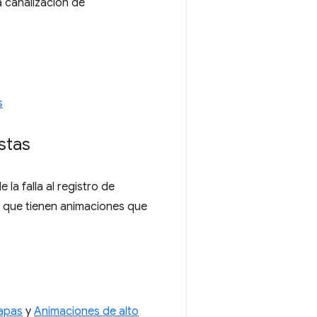
a canalización de
s
stas
a falla al registro de
 que tienen animaciones que
capas
y
Animaciones de alto