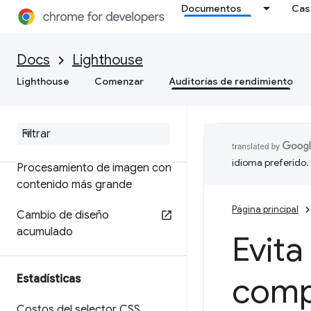
Documentos
Cas
Métricas
Docs
Lighthouse
Primer procesamiento de
imagen con contenido
Lighthouse
Comenzar
Auditorías de rendimiento
Índice de velocidad
Tiempo de bloqueo total
idioma preferido.
Procesamiento de imagen con
contenido más grande
Página principal
Cambio de diseño
acumulado
Evita
comp
Estadísticas
Costos del selector CSS