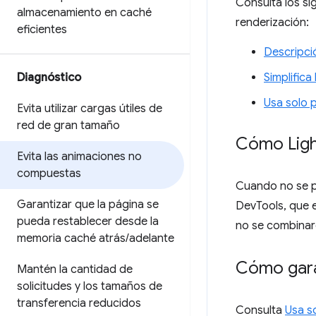
Consulta los si
almacenamiento en caché
renderización:
eficientes
Descripci
Diagnóstico
Simplifica
Usa solo 
Evita utilizar cargas útiles de
red de gran tamaño
Cómo Ligh
Evita las animaciones no
compuestas
Cuando no se pu
Garantizar que la página se
DevTools, que 
pueda restablecer desde la
no se combinar
memoria caché atrás
/
adelante
Cómo gara
Mantén la cantidad de
solicitudes y los tamaños de
transferencia reducidos
Consulta
Usa s