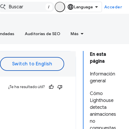
/
Acceder
endadas
Auditorías de SEO
Más
En esta
página
Información
general
¿Te ha resultado útil?
Cómo
Lighthouse
detecta
animaciones
no
compuestas