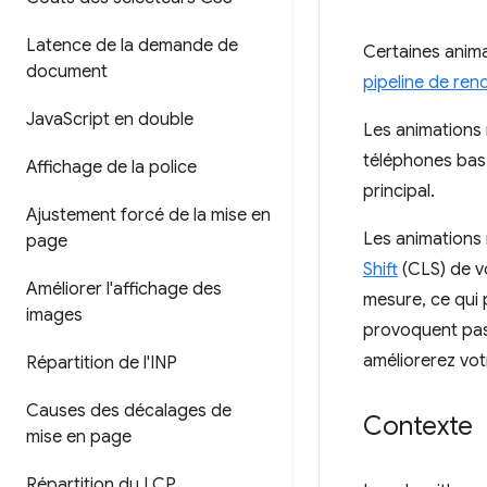
Latence de la demande de
Certaines anim
document
pipeline de ren
Java
Script en double
Les animations
téléphones bas
Affichage de la police
principal.
Ajustement forcé de la mise en
Les animations
page
Shift
(CLS) de v
Améliorer l'affichage des
mesure, ce qui
images
provoquent pas
améliorerez vo
Répartition de l'INP
Causes des décalages de
Contexte
mise en page
Répartition du LCP