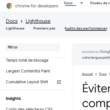
Audits des performances
Docs
Études de 
Notation
Docs
Lighthouse
Métriques
Lighthouse
Premiers pas
Audits des performances
First Contentful Paint
Indice de vitesse
votre langue préf
Temps total de blocage
Largest Contentful Paint
Accueil
Docs
Cumulative Layout Shift
Évite
comp
Insights
Coûts des sélecteurs CSS