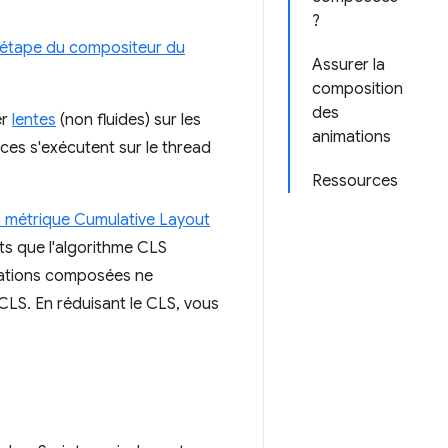
?
l'étape du compositeur du
Assurer la
composition
des
er
lentes
(non fluides) sur les
animations
s s'exécutent sur le thread
Ressources
la métrique Cumulative Layout
ts que l'algorithme CLS
imations composées ne
LS. En réduisant le CLS, vous