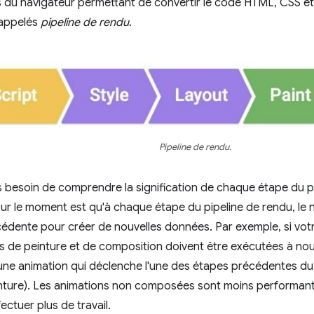
 du navigateur permettant de convertir le code HTML, CSS et 
 appelés
pipeline de rendu
.
Pipeline de rendu.
 besoin de comprendre la signification de chaque étape du pip
 le moment est qu'à chaque étape du pipeline de rendu, le nav
cédente pour créer de nouvelles données. Par exemple, si vot
s de peinture et de composition doivent être exécutées à no
ne animation qui déclenche l'une des étapes précédentes du p
ture). Les animations non composées sont moins performantes
ectuer plus de travail.