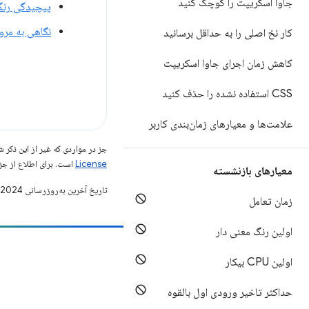
جاوا اسکریپت را کوچک کنید
پیچیدگی رنگ 
نگاهی به مرو
کار نخ اصلی را به حداقل برسانید
کاهش زمان اجرای جاوا اسکریپت
CSS استفاده نشده را حذف کنید
علامت‌ها و معیارهای زمان‌بندی کاربر
جز در مواردی که غیر از این ذک
License
است. برای اطلاع از جز
معیارهای بازنشسته
تاریخ آخرین به‌روزرسانی 2024-12-08 به‌وقت ساعت هماهنگ جهانی.
زمان تعامل
اولین رنگ معنی دار
مشارکت
اولین CPU بیکار
یک اشکال را ثبت کنید
حداکثر تاخیر ورودی اول بالقوه
مسائل باز را ببینید