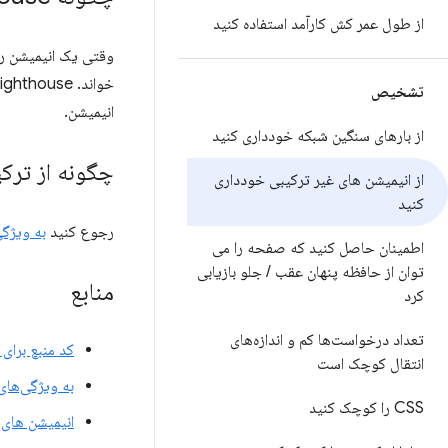
از طول عمر کش کارآمد استفاده کنید
تشخیص
انیمیشن.
از بارهای سنگین شبکه خودداری کنید
چگونه از ترک
از انیمیشن های غیر ترکیبی خودداری
کنید
رجوع کنید
به ویژگی
اطمینان حاصل کنید که صفحه را می
توان از حافظه پنهان عقب
/
جلو بازیابی
منابع
کرد
تعداد درخواست‌ها کم و اندازه‌های
کد منبع برای
انتقال کوچک است
به ویژگی‌های فقط compositor پایبند باشید و تعداد
CSS را کوچک کنید
انیمیشن های با