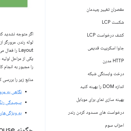
مقصران تغییر چیدمان
شکست LCP
اگر متوجه نشدید که 
کشف درخواست LCP
لوله رندر، مرورگر ا
جاوا اسکریپت قدیمی
یکی از مراحل اولیه د
HTTP مدرن
را مجبور به انجام ک
درخت وابستگی شبکه
منابع زیر را بررسی ک
اندازه DOM را بهینه کنید
نگاهی به مرو
بهینه سازی نمای برای موبایل
پیچیدگی رنگ 
درخواست های مسدود کردن رندر
به ویژگی‌های فقط compositor پایبند باشید و تعداد
احزاب سوم
چگونه Lighthouse انیمیشن های غیر ترکیبی را تشخیص می دهد