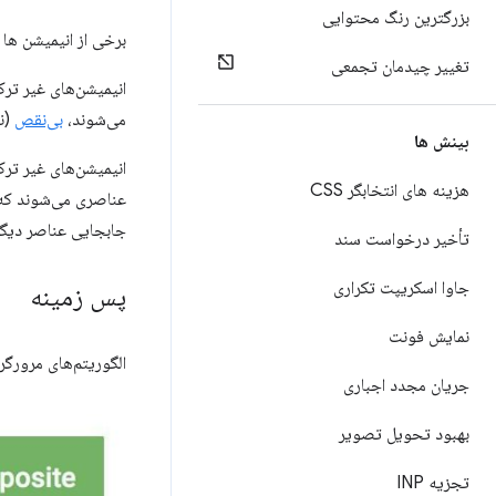
بزرگترین رنگ محتوایی
برخی از انیمیشن ها
تغییر چیدمان تجمعی
انیمیشن‌های غیر ترک
می‌شوند،
بی‌نقص
(نه
بینش ها
انیمیشن‌های غیر تر
هزینه های انتخابگر CSS
جابجایی عناصر دیگر نمی شوند و بنابراین از CLS حذف می
تأخیر درخواست سند
جاوا اسکریپت تکراری
پس زمینه
نمایش فونت
الگوریتم‌های مرورگر برای تبدیل HTML، CSS و جاوا اسک
جریان مجدد اجباری
بهبود تحویل تصویر
تجزیه INP