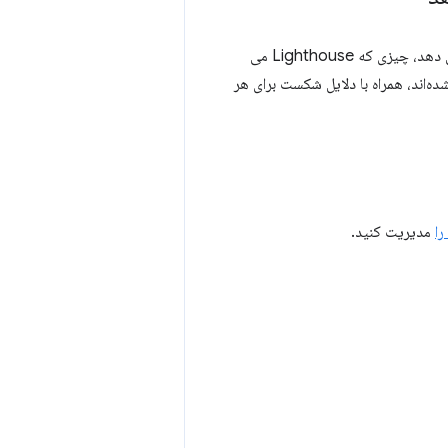
وقتی یک انیمیشن را نمی توان ترکیب کرد، کروم دلایل شکست را به DevTools trace گزارش می دهد، چیزی که Lighthouse می
ه ترکیب نشده‌اند، همراه با دلایل شکست برای هر
را
مدیریت کنید.