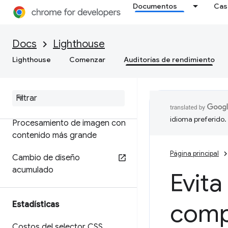
Documentos
Cas
Métricas
Docs
Lighthouse
Primer procesamiento de
imagen con contenido
Lighthouse
Comenzar
Auditorías de rendimiento
Índice de velocidad
Tiempo de bloqueo total
idioma preferido.
Procesamiento de imagen con
contenido más grande
Página principal
Cambio de diseño
acumulado
Evita
comp
Estadísticas
Costos del selector CSS