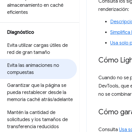
Consulta los si
almacenamiento en caché
renderización:
eficientes
Descripci
Diagnóstico
Simplifica
Usa solo 
Evita utilizar cargas útiles de
red de gran tamaño
Cómo Ligh
Evita las animaciones no
compuestas
Cuando no se pu
Garantizar que la página se
DevTools, que 
pueda restablecer desde la
no se combinar
memoria caché atrás
/
adelante
Cómo gara
Mantén la cantidad de
solicitudes y los tamaños de
transferencia reducidos
Consulta
Usa s