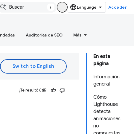
/
Acceder
endadas
Auditorías de SEO
Más
En esta
página
Información
general
¿Te resultó útil?
Cómo
Lighthouse
detecta
animaciones
no
compuestas