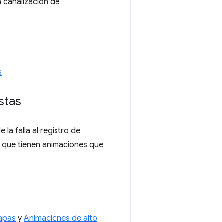
a canalización de
s
stas
a falla al registro de
 que tienen animaciones que
capas
y
Animaciones de alto