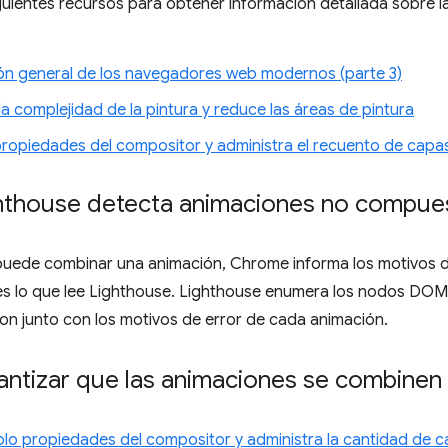
guientes recursos para obtener información detallada sobre l
ón general de los navegadores web modernos (parte 3)
 la complejidad de la pintura y reduce las áreas de pintura
propiedades del compositor y administra el recuento de capa
thouse detecta animaciones no compue
ede combinar una animación, Chrome informa los motivos de l
es lo que lee Lighthouse. Lighthouse enumera los nodos DOM
on junto con los motivos de error de cada animación.
ntizar que las animaciones se combinen
olo propiedades del compositor y administra la cantidad de 