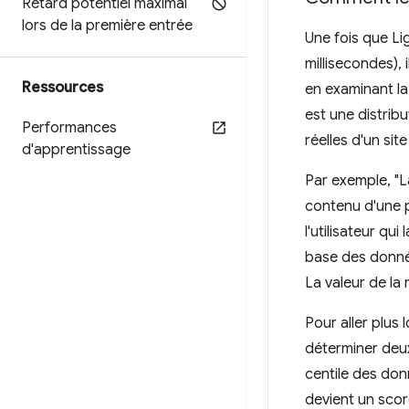
Retard potentiel maximal
lors de la première entrée
Une fois que L
millisecondes),
Ressources
en examinant la
est une distri
Performances
réelles d'un si
d'apprentissage
Par exemple, "L
contenu d'une p
l'utilisateur qu
base des donnée
La valeur de la
Pour aller plus
déterminer deux
centile des don
devient un scor