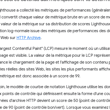
ighthouse a collecté les métriques de performances (général
 il convertit chaque valeur de métrique brute en un score de 
 valeur de la métrique sur sa distribution de scores Lighthous
bution log-normale issue des métriques de performances des
te Web sur
HTTP Archive
.
argest Contentful Paint" (LCP) mesure le moment où un utilisa
age est visible. La valeur de la métrique pour le LCP représe
i lance le chargement de la page et l'affichage de son contenu p
s réelles des sites Web, les sites les plus performants affich
 métrique est donc associée à un score de 99.
 loin, le modèle de courbe de notation Lighthouse utilise les
 points de contrôle qui définissent ensuite la forme d'une c
nées d'archive HTTP devient un score de 50 (point de contrôle
e de 90 (point de contrôle bon/vert). Lorsque vous examinez 