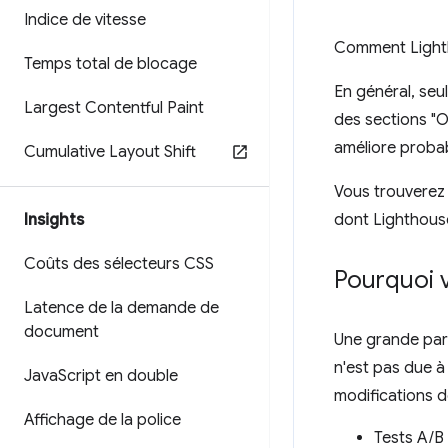
Indice de vitesse
Comment Lighth
Temps total de blocage
En général, seu
Largest Contentful Paint
des sections "O
améliore probab
Cumulative Layout Shift
Vous trouverez 
Insights
dont Lighthouse
Coûts des sélecteurs CSS
Pourquoi v
Latence de la demande de
document
Une grande part
n'est pas due à
Java
Script en double
modifications d
Affichage de la police
Tests A/B