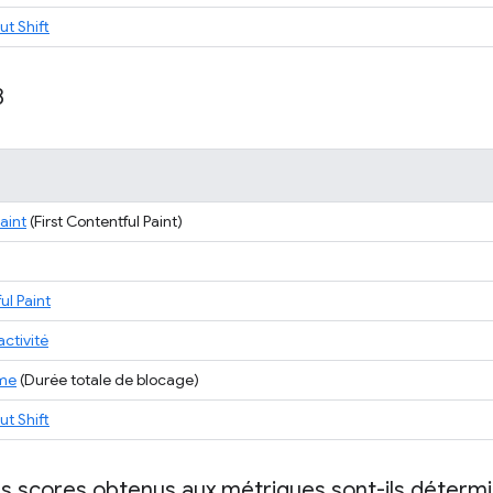
t Shift
8
Paint
(First Contentful Paint)
ul Paint
activité
ime
(Durée totale de blocage)
t Shift
 scores obtenus aux métriques sont-ils détermi