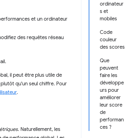
ordinateur
s et
mobiles
 performances et un ordinateur
Code
modifiez des requêtes réseau
couleur
des scores
Que
il.
peuvent
, il peut être plus utile de
faire les
développe
lutôt qu'un seul chiffre. Pour
urs pour
lisateur
.
améliorer
leur score
de
performan
ces ?
étriques
. Naturellement, les