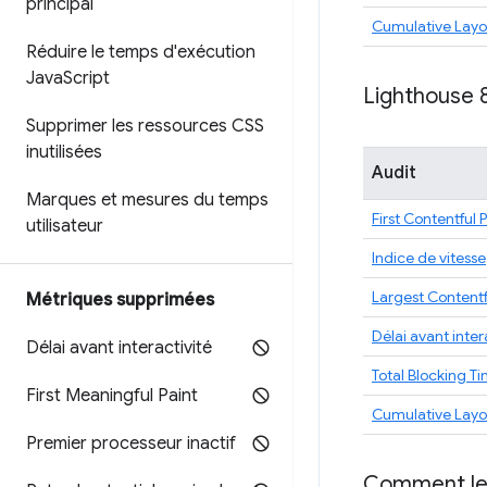
principal
Cumulative Layou
Réduire le temps d'exécution
Java
Script
Lighthouse 
Supprimer les ressources CSS
inutilisées
Audit
Marques et mesures du temps
First Contentful 
utilisateur
Indice de vitesse
Largest Contentf
Métriques supprimées
Délai avant inter
Délai avant interactivité
Total Blocking T
First Meaningful Paint
Cumulative Layou
Premier processeur inactif
Comment les