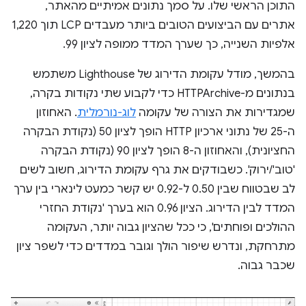
התוכן הראשי שלו. על סמך נתונים אמיתיים מהאתר,
אתרים עם הביצועים הטובים ביותר מעבדים LCP תוך 1,220
אלפיות השנייה, כך שערך המדד ממופה לציון 99.
בהמשך, מודל עקומת הדירוג של Lighthouse משתמש
בנתונים מ-HTTPArchive כדי לקבוע שתי נקודות בקרה,
שמגדירות את הצורה של עקומה
לוג-נורמלית
. האחוזון
ה-25 של נתוני ארכיון HTTP הופך לציון 50 (נקודת הבקרה
החציונית), והאחוזון ה-8 הופך לציון 90 (נקודת הבקרה
'טוב'/ירוק'. כשבודקים את גרף עקומת הדירוג, חשוב לשים
לב שבטווח שבין 0.50 ל-0.92 יש קשר כמעט לינארי בין ערך
המדד לבין הדירוג. הציון 0.96 הוא בערך 'נקודת החזרי
ההולכים ופוחתים', כי ככל שהציון גבוה יותר, העקומה
מתרחקת, ונדרש שיפור הולך וגובר במדדים כדי לשפר ציון
שכבר גבוה.