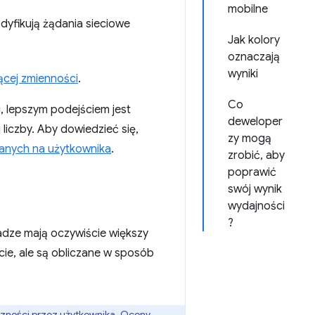
mobilne
dyfikują żądania sieciowe
Jak kolory
oznaczają
wyniki
ącej zmienności
.
Co
, lepszym podejściem jest
deweloper
liczby. Aby dowiedzieć się,
zy mogą
anych na użytkownika
.
zrobić, aby
poprawić
swój wynik
wydajności
?
adze mają oczywiście większy
ie, ale są obliczane w sposób
eczności przez użytkownika. Oceny