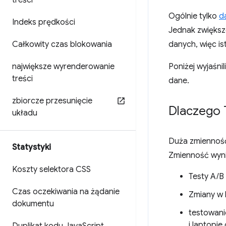
treści
Ogólnie tylko
d
Indeks prędkości
Jednak zwiększ
Całkowity czas blokowania
danych, więc is
największe wyrenderowanie
Poniżej wyjaśni
treści
dane.
zbiorcze przesunięcie
Dlaczego T
układu
Duża zmienność
Statystyki
Zmienność wyni
Koszty selektora CSS
Testy A/B
Czas oczekiwania na żądanie
Zmiany w 
dokumentu
testowani
i laptopie