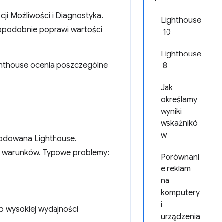
cji Możliwości i Diagnostyka.
Lighthouse
dopodobnie poprawi wartości
10
Lighthouse
Lighthouse ocenia poszczególne
8
Jak
określamy
wyniki
wskaźnikó
w
wodowana Lighthouse.
h warunków. Typowe problemy:
Porównani
e reklam
na
komputery
i
o wysokiej wydajności
urządzenia