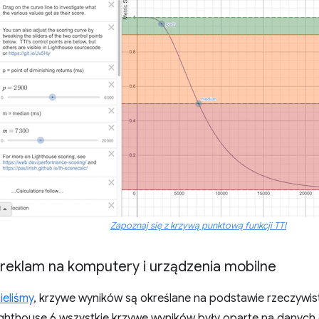
Zapoznaj się z krzywą punktową funkcji TTI
reklam na komputery i urządzenia mobilne
ieliśmy
, krzywe wyników są określane na podstawie rzeczywis
ighthouse 6 wszystkie krzywe wyników były oparte na danych