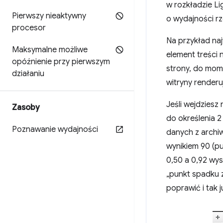
w rozkładzie L
Pierwszy nieaktywny
o wydajności rz
procesor
Na przykład naj
Maksymalne możliwe
element treści
opóźnienie przy pierwszym
strony, do mom
działaniu
witryny render
Jeśli wejdziesz
Zasoby
do określenia 2
Poznawanie wydajności
danych z archiw
wynikiem 90 (pu
0,50 a 0,92 wys
„punkt spadku 
poprawić i tak j