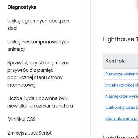
Diagnostyka
Unikaj ogromnych obciążeń
sieci
Lighthouse 
Unikaj nieskomponowanych
animacji
Kontrola
Sprawdź
,
czy stronę można
przywrócić z pamięci
Pierwsze wyrend
podręcznej stanu strony
internetowej
Indeks szybkości
Największe wyre
Liczba żądań powinna być
niewielka
,
a rozmiar transferu
Całkowity czas 
Skumulowane pr
Minifikuj CSS
Zmniejsz Java
Script