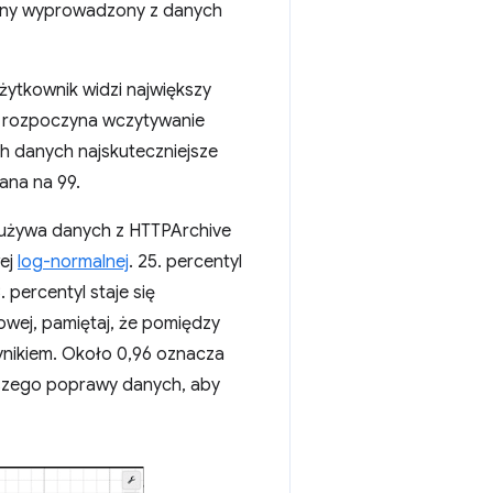
alny wyprowadzony z danych
żytkownik widzi największy
k rozpoczyna wczytywanie
h danych najskuteczniejsze
ana na 99.
e używa danych z HTTPArchive
wej
log-normalnej
. 25. percentyl
 percentyl staje się
towej, pamiętaj, że pomiędzy
ynikiem. Około 0,96 oznacza
kszego poprawy danych, aby