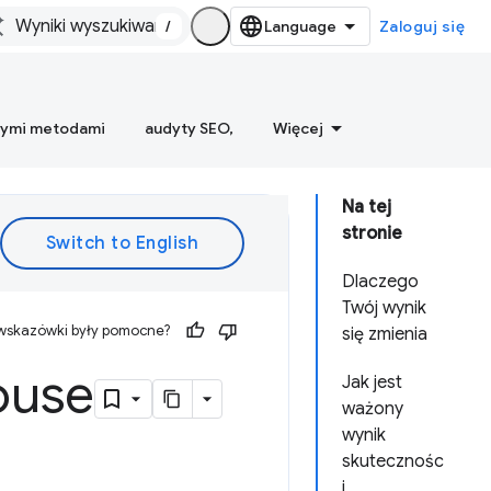
/
Zaloguj się
nymi metodami
audyty SEO,
Więcej
Na tej
stronie
Dlaczego
Twój wynik
 wskazówki były pomocne?
się zmienia
ouse
Jak jest
ważony
wynik
skutecznośc
i