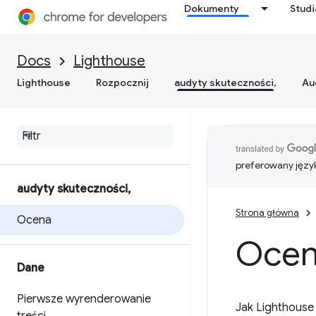
Dokumenty
Stud
Docs
Lighthouse
Lighthouse
Rozpocznij
audyty skuteczności,
Au
preferowany języ
audyty skuteczności
,
Strona główna
Ocena
Ocen
Dane
Pierwsze wyrenderowanie
Jak Lighthouse