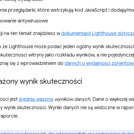
nia przeglądarki, które wstrzykują kod JavaScript i dodają/mo
owanie antywirusowe
ji na ten temat znajdziesz w
dokumentacji Lighthouse dotycz
o że Lighthouse może podać jeden ogólny wynik skuteczności
kuteczności witryny jako rozkładu wyników, a nie pojedynczej 
znaj się z wprowadzeniem do
danych o wydajności zorientow
ważony wynik skuteczności
ości jest
średnią ważoną
wyników danych
. Dane o większej w
 wynik skuteczności. Wyniki danych nie są widoczne w raporc
raporcie.
ważenia są wybierane tak, aby odzwierciedlały one postrzeganie skut