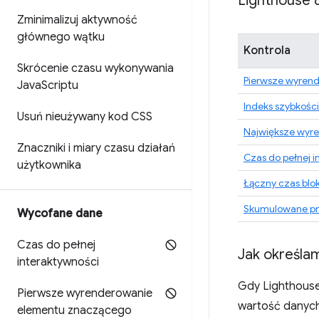
Lighthouse 
Zminimalizuj aktywność
głównego wątku
Kontrola
Skrócenie czasu wykonywania
Pierwsze wyrend
Java
Scriptu
Indeks szybkości
Usuń nieużywany kod CSS
Największe wyre
Znaczniki i miary czasu działań
Czas do pełnej i
użytkownika
Łączny czas blo
Skumulowane pr
Wycofane dane
Czas do pełnej
Jak określa
interaktywności
Gdy Lighthouse
Pierwsze wyrenderowanie
wartość danych
elementu znaczącego