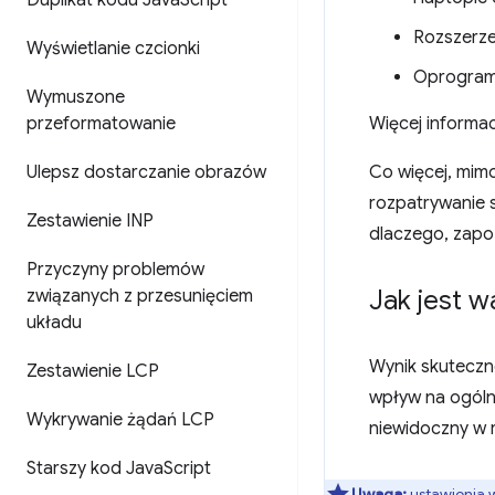
Duplikat kodu Java
Script
Rozszerze
Wyświetlanie czcionki
Oprogram
Wymuszone
przeformatowanie
Więcej informac
Ulepsz dostarczanie obrazów
Co więcej, mim
rozpatrywanie s
Zestawienie INP
dlaczego, zapo
Przyczyny problemów
Jak jest 
związanych z przesunięciem
układu
Wynik skuteczn
Zestawienie LCP
wpływ na ogólny
Wykrywanie żądań LCP
niewidoczny w 
Starszy kod Java
Script
Uwaga:
ustawienia 