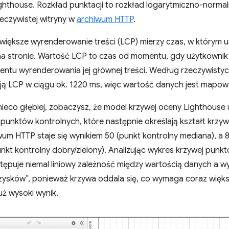
ighthouse. Rozkład punktacji to rozkład logarytmiczno-norm
eczywistej witryny w
archiwum HTTP
.
większe wyrenderowanie treści (LCP) mierzy czas, w którym u
 na stronie. Wartość LCP to czas od momentu, gdy użytkowni
entu wyrenderowania jej głównej treści. Według rzeczywistyc
ują LCP w ciągu ok. 1220 ms, więc wartość danych jest mapow
 nieco głębiej, zobaczysz, że model krzywej oceny Lighthous
 punktów kontrolnych, które następnie określają kształt krzy
um HTTP staje się wynikiem 50 (punkt kontrolny mediana), a 8.
nkt kontrolny dobry/zielony). Analizując wykres krzywej punk
tępuje niemal liniowy zależność między wartością danych a w
zysków”, ponieważ krzywa oddala się, co wymaga coraz wię
uż wysoki wynik.