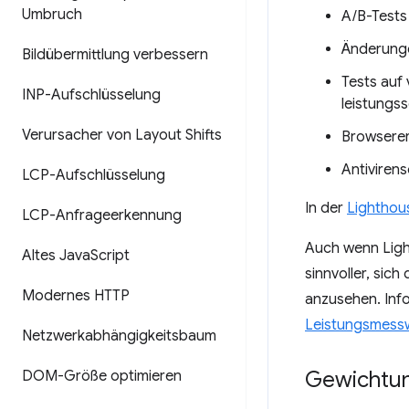
Umbruch
A/B-Tests
Änderunge
Bildübermittlung verbessern
Tests auf
INP-Aufschlüsselung
leistung
Verursacher von Layout Shifts
Browserer
Antiviren
LCP-Aufschlüsselung
In der
Lighthous
LCP-Anfrageerkennung
Auch wenn Light
Altes Java
Script
sinnvoller, sich
Modernes HTTP
anzusehen. Inf
Leistungsmess
Netzwerkabhängigkeitsbaum
Gewichtun
DOM-Größe optimieren