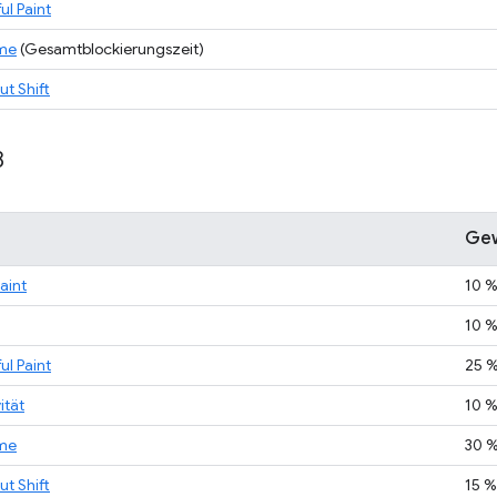
ul Paint
ime
(Gesamtblockierungszeit)
t Shift
8
Gew
Paint
10 
10 
ul Paint
25 
ität
10 
ime
30 
t Shift
15 %