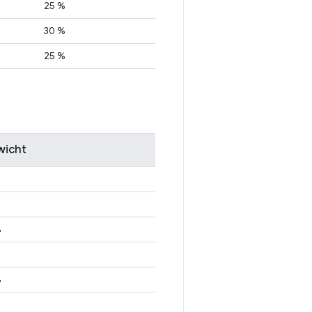
25 %
30 %
25 %
icht
%
%
%
%
%