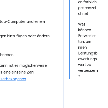
en farblich
gekennzei
chnet
esktop-Computer und einem
Was
können
Entwickler
agen hinzufügen oder ändern
tun, um
ihren
Leistungsb
chrieben.
ewertungs
wert zu
ann, ist es möglicherweise
verbessern
ls eine einzelne Zahl
?
tzerbezogenen