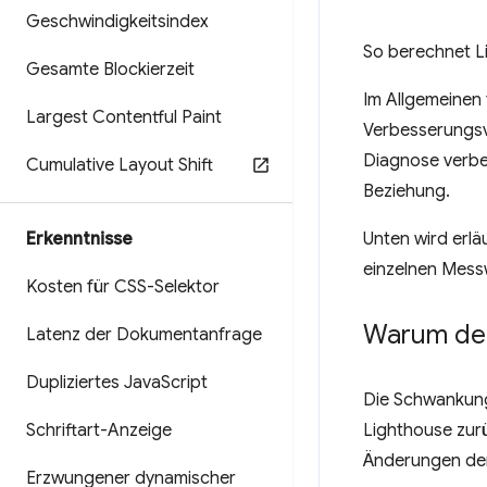
Geschwindigkeitsindex
So berechnet L
Gesamte Blockierzeit
Im Allgemeinen
Largest Contentful Paint
Verbesserungsv
Diagnose verbes
Cumulative Layout Shift
Beziehung.
Erkenntnisse
Unten wird erlä
einzelnen Mess
Kosten für CSS-Selektor
Warum de
Latenz der Dokumentanfrage
Dupliziertes Java
Script
Die Schwankung
Schriftart-Anzeige
Lighthouse zur
Änderungen der
Erzwungener dynamischer