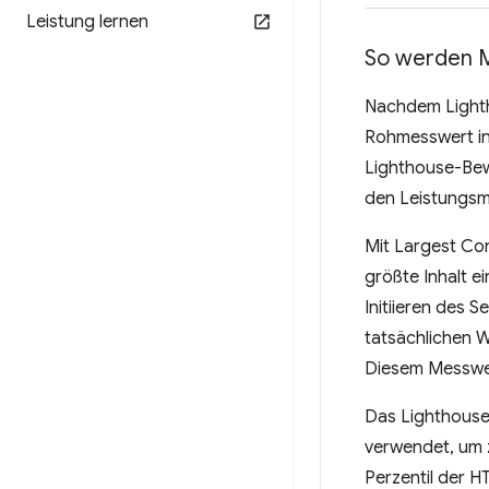
Leistung lernen
So werden M
Nachdem Lightho
Rohmesswert in 
Lighthouse-Bewe
den Leistungsm
Mit Largest Con
größte Inhalt e
Initiieren des 
tatsächlichen W
Diesem Messwer
Das Lighthouse
verwendet, um 
Perzentil der H