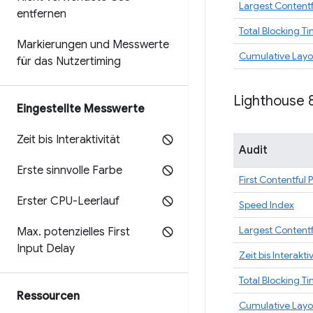
Largest Contentf
entfernen
Total Blocking T
Markierungen und Messwerte
Cumulative Layou
für das Nutzertiming
Lighthouse 
Eingestellte Messwerte
Zeit bis Interaktivität
Audit
Erste sinnvolle Farbe
First Contentful 
Erster CPU-Leerlauf
Speed Index
Largest Contentf
Max
.
potenzielles First
Input Delay
Zeit bis Interaktiv
Total Blocking T
Ressourcen
Cumulative Layou