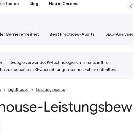
allstudien
Blog
Neu in Chrome
er Barrierefreiheit
Best Practices-Audits
SEO-Analyse
Google verwendet KI-Technologie, um Inhalte in Ihre
he zu übersetzen. KI-Übersetzungen können Fehler enthalten.
s
Lighthouse
Leistungsaudits
thouse-Leistungsbew