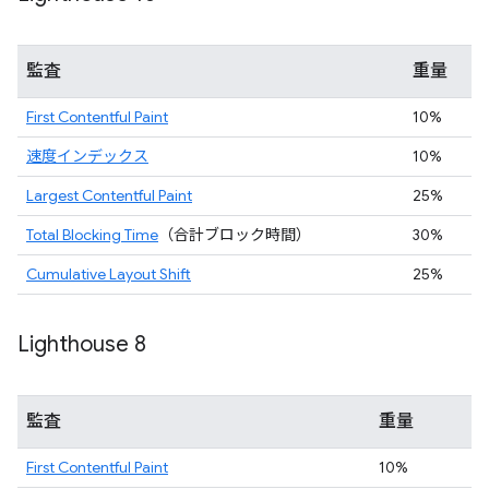
監査
重量
First Contentful Paint
10%
速度インデックス
10%
Largest Contentful Paint
25%
Total Blocking Time
（合計ブロック時間）
30%
Cumulative Layout Shift
25%
Lighthouse 8
監査
重量
First Contentful Paint
10%