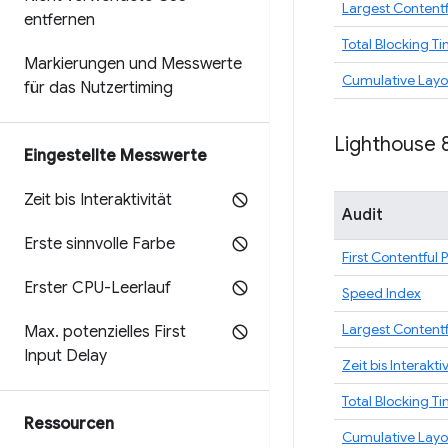
Largest Contentf
entfernen
Total Blocking T
Markierungen und Messwerte
Cumulative Layou
für das Nutzertiming
Lighthouse 
Eingestellte Messwerte
Zeit bis Interaktivität
Audit
Erste sinnvolle Farbe
First Contentful 
Erster CPU-Leerlauf
Speed Index
Largest Contentf
Max
.
potenzielles First
Input Delay
Zeit bis Interaktiv
Total Blocking T
Ressourcen
Cumulative Layou