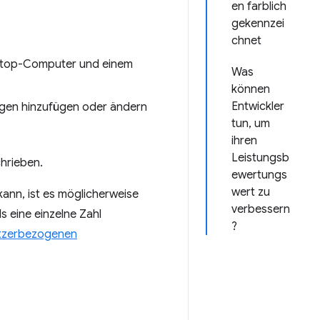
en farblich
gekennzei
chnet
esktop-Computer und einem
Was
können
Entwickler
agen hinzufügen oder ändern
tun, um
ihren
Leistungsb
chrieben.
ewertungs
wert zu
ann, ist es möglicherweise
verbessern
ls eine einzelne Zahl
?
tzerbezogenen