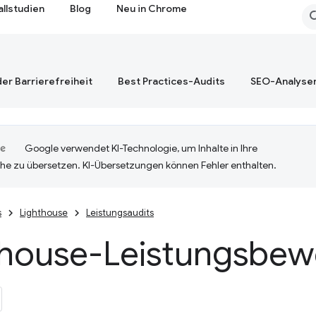
allstudien
Blog
Neu in Chrome
er Barrierefreiheit
Best Practices-Audits
SEO-Analyse
Google verwendet KI-Technologie, um Inhalte in Ihre
he zu übersetzen. KI-Übersetzungen können Fehler enthalten.
s
Lighthouse
Leistungsaudits
thouse-Leistungsbew