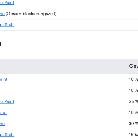
ul Paint
ime
(Gesamtblockierungszeit)
t Shift
8
Gew
Paint
10 
10 
ul Paint
25 
ität
10 
ime
30 
t Shift
15 %