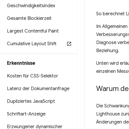
Geschwindigkeitsindex
So berechnet L
Gesamte Blockierzeit
Im Allgemeinen
Largest Contentful Paint
Verbesserungsv
Diagnose verbes
Cumulative Layout Shift
Beziehung.
Erkenntnisse
Unten wird erlä
einzelnen Mess
Kosten für CSS-Selektor
Warum de
Latenz der Dokumentanfrage
Dupliziertes Java
Script
Die Schwankung
Schriftart-Anzeige
Lighthouse zur
Änderungen der
Erzwungener dynamischer