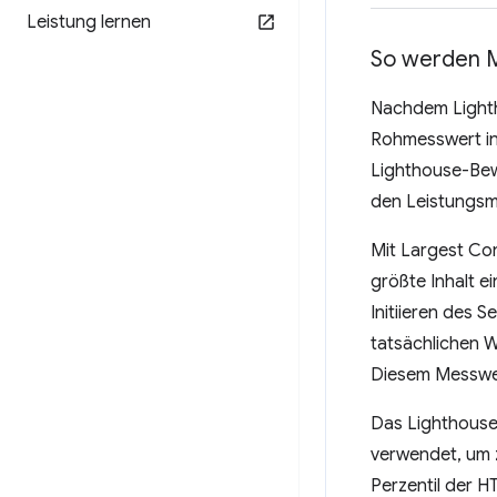
Leistung lernen
So werden M
Nachdem Lightho
Rohmesswert in 
Lighthouse-Bewe
den Leistungsm
Mit Largest Con
größte Inhalt e
Initiieren des 
tatsächlichen W
Diesem Messwer
Das Lighthouse
verwendet, um 
Perzentil der H