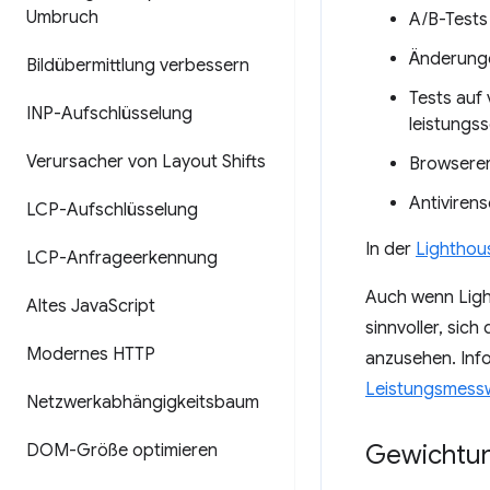
Umbruch
A/B-Tests
Änderunge
Bildübermittlung verbessern
Tests auf
INP-Aufschlüsselung
leistung
Verursacher von Layout Shifts
Browserer
Antiviren
LCP-Aufschlüsselung
In der
Lighthous
LCP-Anfrageerkennung
Auch wenn Light
Altes Java
Script
sinnvoller, sich
Modernes HTTP
anzusehen. Inf
Leistungsmess
Netzwerkabhängigkeitsbaum
Gewichtun
DOM-Größe optimieren