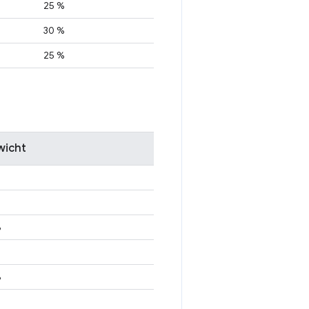
25 %
30 %
25 %
icht
%
%
%
%
%