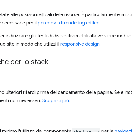
alate alle posizioni attuali delle risorse. È particolarmente impo
e necessarie per il
percorso di rendering critico
.
per indirizzare gli utenti di dispositivi mobili alla versione mobil
tuo sito in modo che utilizzi il
responsive design
.
che per lo stack
o ulteriori ritardi prima del caricamento della pagina. Se è ins
amenti non necessari.
Scopri di più
.
al minimo l'utilizzo del componente
<Redirect>
per la
navigaz