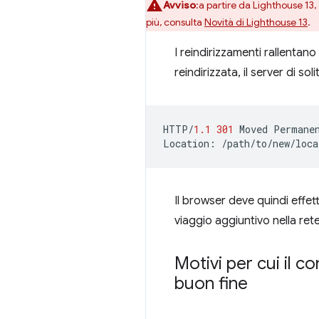
Avviso
:a partire da Lighthouse 13,
più, consulta
Novità di Lighthouse 13
.
I reindirizzamenti rallentan
reindirizzata, il server di s
HTTP
/
1.1
301
Moved
Permane
Location
:
/path/to/new/loca
Il browser deve quindi effet
viaggio aggiuntivo nella rete
Motivi per cui il c
buon fine