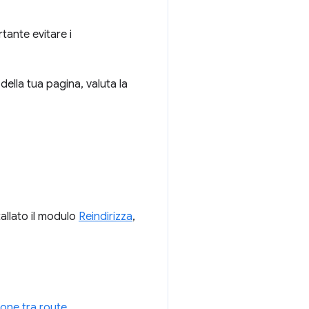
rtante evitare i
e della tua pagina, valuta la
tallato il modulo
Reindirizza
,
ione tra route
.