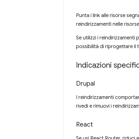
Punta i link alle risorse segn
reindirizzamenti nelle risors
Se utilizzi i reindirizzamenti 
possibilità di riprogettare il 
Indicazioni specifi
Drupal
I reindirizzamenti comportan
rivedi e rimuovi i reindirizz
React
Se usi React Router, riduci 