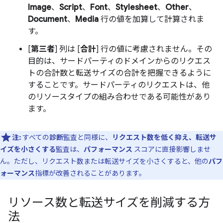
Image
、
Script
、
Font
、
Stylesheet
、
Other
、
Document
、
Media
行の値を加算して計算されま
す。
[
第三者
] 列は [
合計
] 行の値に考慮されません。その
目的は、サードパーティのドメインからのリクエス
トの合計数と転送サイズの合計を把握できるように
することです。サードパーティのリクエストは、他
のリソースタイプの組み合わせである可能性があり
ます。
注:
すべての
診断
監査と同様に、
リクエスト数を低く抑え、転送サ
イズを小さくする
監査は、
パフォーマンス
スコアに直接影響しませ
ん。ただし、リクエスト数または転送サイズを小さくすると、他の
パフ
ォーマンス
指標が改善されることがあります。
リソース数と転送サイズを削減する方
法