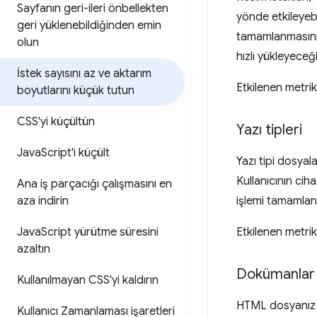
Sayfanın geri-ileri önbellekten
yönde etkileyebi
geri yüklenebildiğinden emin
tamamlanmasının
olun
hızlı yükleyeceğ
İstek sayısını az ve aktarım
Etkilenen metrik
boyutlarını küçük tutun
CSS'yi küçültün
Yazı tipleri
Java
Script'i küçült
Yazı tipi dosya
Kullanıcının cih
Ana iş parçacığı çalışmasını en
aza indirin
işlemi tamamlan
Java
Script yürütme süresini
Etkilenen metrik
azaltın
Dokümanlar
Kullanılmayan CSS'yi kaldırın
HTML dosyanız b
Kullanıcı Zamanlaması işaretleri