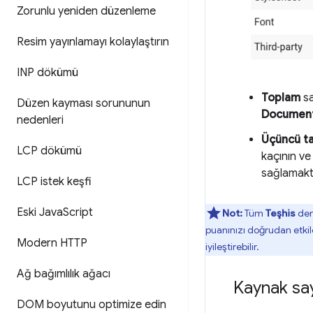
Zorunlu yeniden düzenleme
Resim yayınlamayı kolaylaştırın
INP dökümü
Toplam
sa
Düzen kayması sorununun
Documen
nedenleri
Üçüncü t
LCP dökümü
kaçının ve
sağlamaktı
LCP istek keşfi
Eski Java
Script
Not:
Tüm
Teşhis
den
puanınızı doğrudan etkile
Modern HTTP
iyileştirebilir.
Ağ bağımlılık ağacı
Kaynak say
DOM boyutunu optimize edin