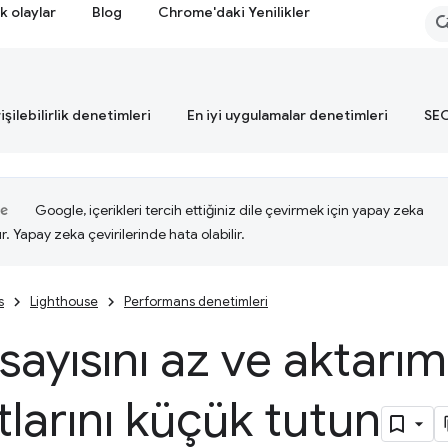
k olaylar
Blog
Chrome'daki Yenilikler
işilebilirlik denetimleri
En iyi uygulamalar denetimleri
SEO
Google, içerikleri tercih ettiğiniz dile çevirmek için yapay zeka
ır. Yapay zeka çevirilerinde hata olabilir.
s
Lighthouse
Performans denetimleri
 sayısını az ve aktarım
larını küçük tutun