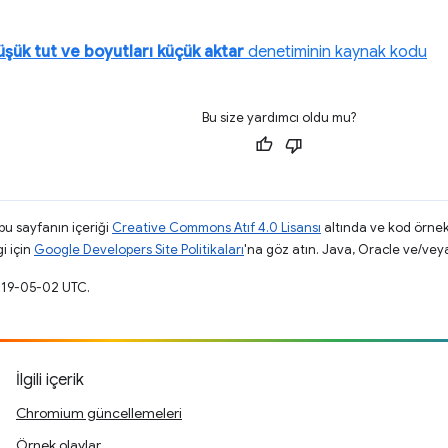
düşük tut ve boyutları küçük aktar
denetiminin kaynak kodu
Bu size yardımcı oldu mu?
 bu sayfanın içeriği
Creative Commons Atıf 4.0 Lisansı
altında ve kod örnek
gi için
Google Developers Site Politikaları
'na göz atın. Java, Oracle ve/veya s
019-05-02 UTC.
İlgili içerik
Chromium güncellemeleri
Örnek olaylar