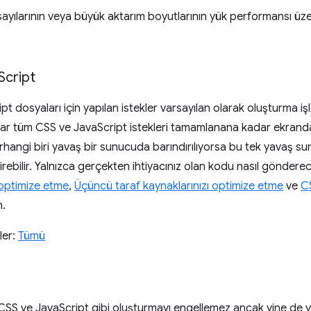
ayılarının veya büyük aktarım boyutlarının yük performansı üzer
Script
t dosyaları için yapılan istekler varsayılan olarak oluşturma işl
cılar tüm CSS ve JavaScript istekleri tamamlanana kadar ekrand
hangi biri yavaş bir sunucuda barındırılıyorsa bu tek yavaş su
rebilir. Yalnızca gerçekten ihtiyacınız olan kodu nasıl göndere
 optimize etme
,
Üçüncü taraf kaynaklarınızı optimize etme
ve
CS
n.
ler:
Tümü
, CSS ve JavaScript gibi oluşturmayı engellemez ancak yine de