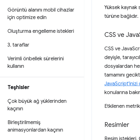
Yüksek kaynak s
Görüntü alanını mobil cihazlar
türüne bağlıdır.
için optimize edin
Oluşturma engelleme istekleri
CSS ve Java
3
.
taraflar
CSS ve JavaScrip
deyişle, tarayı
Verimli önbellek sürelerini
kullanın
dosyalardan her
tamamını gecikti
JavaScript'inizi
Teşhisler
konularına bakı
Çok büyük ağ yüklerinden
Etkilenen metrik
kaçının
Birleştirilmemiş
Resimler
animasyonlardan kaçının
Resim istekleri