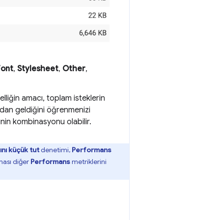
Font
,
Stylesheet
,
Other
,
lliğin amacı, toplam isteklerin
ndan geldiğini öğrenmenizi
inin kombinasyonu olabilir.
ını küçük tut
denetimi,
Performans
lması diğer
Performans
metriklerini