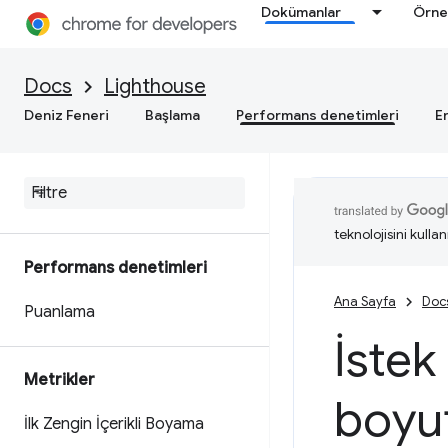
Dokümanlar
Örne
Docs
Lighthouse
Deniz Feneri
Başlama
Performans denetimleri
Er
teknolojisini kullan
Performans denetimleri
Ana Sayfa
Doc
Puanlama
İstek
Metrikler
boyut
İlk Zengin İçerikli Boyama