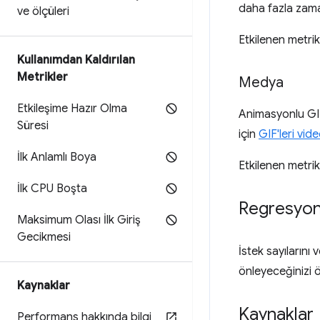
daha fazla zama
ve ölçüleri
Etkilenen metrik
Kullanımdan Kaldırılan
Metrikler
Medya
Etkileşime Hazır Olma
Animasyonlu GIF
Süresi
için
GIF'leri vid
İlk Anlamlı Boya
Etkilenen metrik
İlk CPU Boşta
Regresyonl
Maksimum Olası İlk Giriş
Gecikmesi
İstek sayılarını
önleyeceğinizi 
Kaynaklar
Kaynaklar
Performans hakkında bilgi