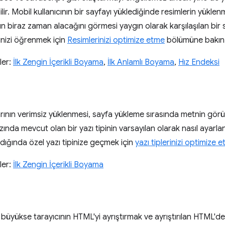
lir. Mobil kullanıcının bir sayfayı yüklediğinde resimlerin yükle
 biraz zaman alacağını görmesi yaygın olarak karşılaşılan bir 
inizi öğrenmek için
Resimlerinizi optimize etme
bölümüne bakın
ler:
İlk Zengin İçerikli Boyama
,
İlk Anlamlı Boyama
,
Hız Endeksi
larının verimsiz yüklenmesi, sayfa yükleme sırasında metnin gör
azında mevcut olan bir yazı tipinin varsayılan olarak nasıl aya
dığında özel yazı tipinize geçmek için
yazı tiplerinizi optimize 
ler:
İlk Zengin İçerikli Boyama
üyükse tarayıcının HTML'yi ayrıştırmak ve ayrıştırılan HTML'd