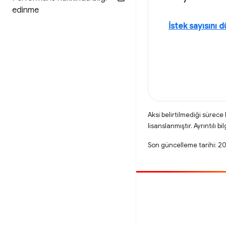
edinme
İstek sayısını 
Aksi belirtilmediği sürece
lisanslanmıştır. Ayrıntılı bil
Son güncelleme tarihi: 2
Katkıda bulun
Hata bildirin
Açık sorunlara bakın