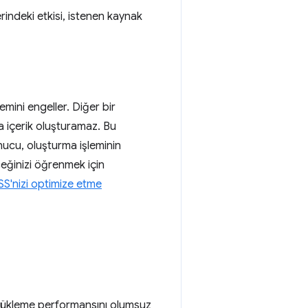
indeki etkisi, istenen kaynak
emini engeller. Diğer bir
a içerik oluşturamaz. Bu
nucu, oluşturma işleminin
ceğinizi öğrenmek için
S'nizi optimize etme
 yükleme performansını olumsuz