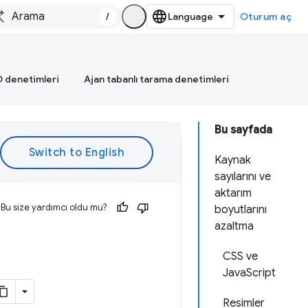
/
Oturum aç
 denetimleri
Ajan tabanlı tarama denetimleri
Bu sayfada
Kaynak
sayılarını ve
aktarım
Bu size yardımcı oldu mu?
boyutlarını
azaltma
CSS ve
JavaScript
Resimler