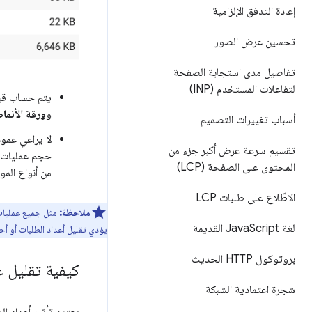
إعادة التدفق الإلزامية
تحسين عرض الصور
تفاصيل مدى استجابة الصفحة
لتفاعلات المستخدم (INP)
يتم حساب ق
و
ورقة الأنما
أسباب تغييرات التصميم
لا يراعي عمو
تقسيم سرعة عرض أكبر جزء من
حجم عمليات ا
المحتوى على الصفحة (LCP)
من أنواع الموا
الاطّلاع على طلبات LCP
ملاحظة:
مثل جميع عمليا
لغة Java
Script القديمة
يؤدي تقليل أعداد الطلبات أو أ
بروتوكول HTTP الحديث
كيفية تقليل ع
شجرة اعتمادية الشبكة