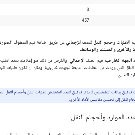
يم
الطلبات
و
حجم النقل
للصف
الإجمالي
عن طريق إضافة قيم الصفوف
الصورة
ط
و
الأخرى
و
المستند
و
الوسائط
.
د
الجهة الخارجية
قيم الصف
الإجمالي
. والغرض من ذلك هو إعلامك بعدد الطلبات
لنقل التي وردت من النطاقات التابعة لجهات خارجية. يمكن أن تكون طلبات الجه
رد الأخرى.
ت تدقيق
بيانات التشخيص
، لا يؤثر تدقيق
العدد المنخفض لطلبات النقل وأحجام النقل الص
حجام النقل إلى تحسين مقاييس
الأداء
الأخرى.
دد الموارد وأحجام النقل