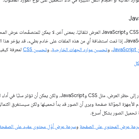
موارد العالية أو أحجام النقل الكبيرة في أداء التحميل على نوع المورد المطلوب.
تحظر طلبات ملفات CSS وJavaScript العرض تلقائيًا. بمعنى آخر، لا يمكن للمتص
طلبات CSS وJavaScript. إذا تمت استضافة أي من هذه الملفات على خادم بطيء، قد يؤخر
Jav
، و
تحسين موارد الجهات الخارجية
، و
تحسين CSS
لمعرفة كيفية
كل
لا تؤدي طلبات الصور إلى حظر العرض، مثل CSS وJavaScript، ولك
م الأجهزة الجوّالة صفحة ويرى أن الصور قد بدأ تحميلها ولكن سيستغرق اكتمال
 تحميل الصور بشكل أسرع.
رعة عرض المحتوى على الصفحة
و
سرعة عرض أوّل محتوى مفيد على الصفحة