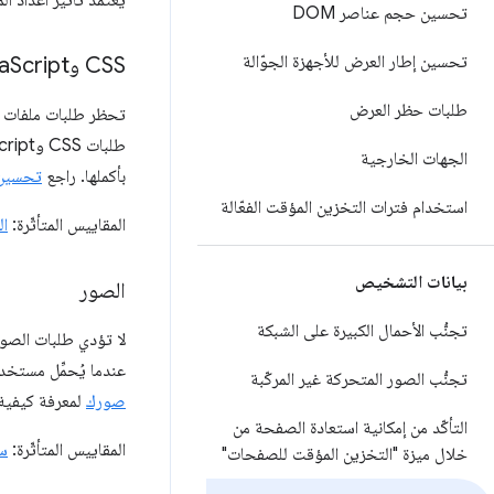
يعتمد تأثير أعداد ال
تحسين حجم عناصر DOM
تحسين إطار العرض للأجهزة الجوّالة
CSS وJava
Script
طلبات حظر العرض
الجهات الخارجية
بأكملها. راجع
تحسين aScript
استخدام فترات التخزين المؤقت الفعّالة
المقاييس المتأثّرة:
ال
بيانات التشخيص
الصور
تجنُّب الأحمال الكبيرة على الشبكة
عندما يُحمِّل مستخد
تجنُّب الصور المتحركة غير المركّبة
صورك
لمعرفة كيفية
التأكّد من إمكانية استعادة الصفحة من
المقاييس المتأثّرة:
س
خلال ميزة "التخزين المؤقت للصفحات"