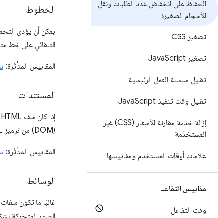
الحفاظ على انخفاض عدد الطلبات ونقل
الخطوط
الأحجام الصغيرة
يمكن أن يؤدي التحم
تصغير CSS
التلقائي على خط متا
تصغير Java
Script
المقاييس المتأثّرة:
س
تقليل سلسلة العمل الرئيسية
المستندات
تقليل وقت تنفيذ Java
Script
إزالة خدمة مقارنة الأسعار (CSS) غير
(DOM) من ترميز HTML الذي تم تحليله.
المستخدَمة
المقاييس المتأثّرة:
س
علامات أوقات المستخدم ومقاييسها
الوسائط
مقاييس التقاعد
غالبًا ما تكون ملفات GIF المتحركة كبيرة جدًا. يمكنك الاطّلاع على القس
وقت التفاعل
الصور المتحركة بشك