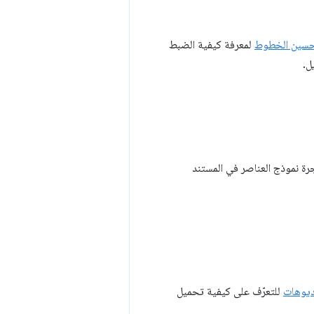
سين الخطوط
لمعرفة كيفية الضبط
ل.
ن يقضي المتصفّح وقتًا أطول في تحليل ترميز HTML وإنشاء شجرة نموذج العناصر في المستند
للتعرّف على كيفية تحميل