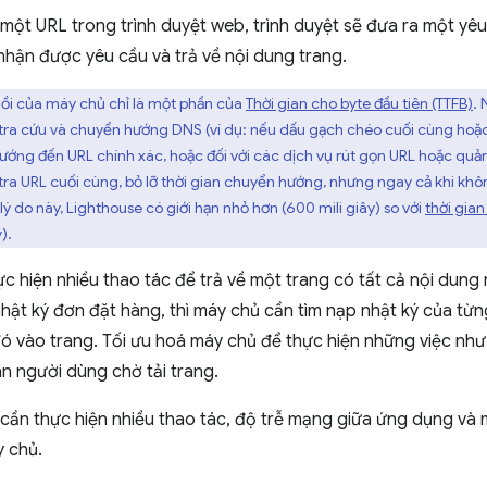
một URL trong trình duyệt web, trình duyệt sẽ đưa ra một yê
hận được yêu cầu và trả về nội dung trang.
hồi của máy chủ chỉ là một phần của
Thời gian cho byte đầu tiên (TTFB)
. 
tra cứu và chuyển hướng DNS (ví dụ: nếu dấu gạch chéo cuối cùng hoặ
hướng đến URL chính xác, hoặc đối với các dịch vụ rút gọn URL hoặc q
tra URL cuối cùng, bỏ lỡ thời gian chuyển hướng, nhưng ngay cả khi khôn
lý do này, Lighthouse có giới hạn nhỏ hơn (600 mili giây) so với
thời gian
).
c hiện nhiều thao tác để trả về một trang có tất cả nội dung
ật ký đơn đặt hàng, thì máy chủ cần tìm nạp nhật ký của từ
đó vào trang. Tối ưu hoá máy chủ để thực hiện những việc như
an người dùng chờ tải trang.
cần thực hiện nhiều thao tác, độ trễ mạng giữa ứng dụng và 
 chủ.