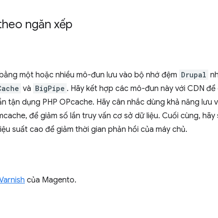
theo ngăn xếp
ập bằng một hoặc nhiều mô-đun lưu vào bộ nhớ đệm
Drupal
n
Cache
và
BigPipe
. Hãy kết hợp các mô-đun này với CDN để c
 cần tận dụng PHP OPcache. Hãy cân nhắc dùng khả năng lưu 
cache, để giảm số lần truy vấn cơ sở dữ liệu. Cuối cùng, hãy
iệu suất cao để giảm thời gian phản hồi của máy chủ.
Varnish
của Magento.