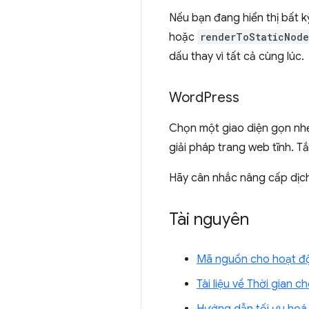
Nếu bạn đang hiển thị bất 
hoặc
renderToStaticNode
dấu thay vì tất cả cùng lúc.
Word
Press
Chọn một giao diện gọn nhẹ 
giải pháp trang web tĩnh. T
Hãy cân nhắc nâng cấp dịch 
Tài nguyên
Mã nguồn cho hoạt đ
Tài liệu về Thời gian c
Hướng dẫn tối ưu hoá