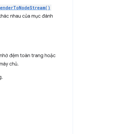
renderToNodeStream()
khác nhau của mục đánh
bộ nhớ đệm toàn trang hoặc
 máy chủ.
g.