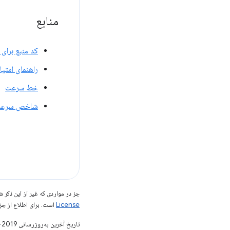
منابع
کد منبع برای
راهنمای امتی
خط سرعت
شاخص سرعت Pagetest
جز در مواردی که غیر از این ذک
License
است. برای اطلاع از جز
تاریخ آخرین به‌روزرسانی 2019-05-02 به‌وقت ساعت هماهنگ جهانی.