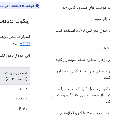
توجه:
Speedline بر اساس همان اصولی است که
درخواست های مسدود کردن رندر
احزاب سوم
چگونه Lighthouse امتیاز شاخص سرعت شما را تعیین می کند
از طول عمر کش کارآمد استفاده کنید
امتیاز شاخص سرعت
HTTP
است.
تشخیص
این جدول نحوه تفس
از بارهای سنگین شبکه خودداری کنید
از انیمیشن های غیر ترکیبی خودداری
شاخص سرعت
کنید
(در چند ثانیه)
اطمینان حاصل کنید که صفحه را می
0-3.4
توان از حافظه پنهان عقب
/
جلو بازیابی
3.4-5.8
کرد
بیش از 5.8
تعداد درخواست‌ها کم و اندازه‌های