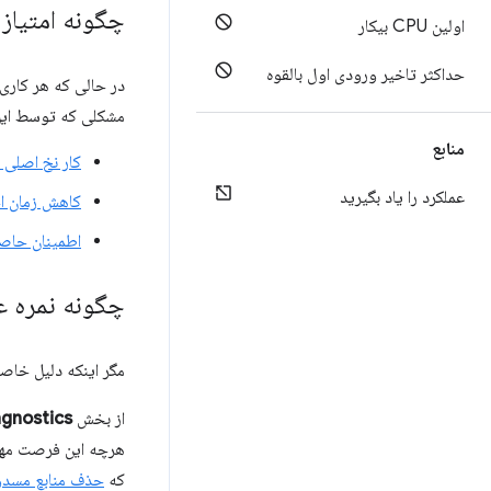
چگونه امتیا
اولین CPU بیکار
حداکثر تاخیر ورودی اول بالقوه
در حالی که هر کاری
مشکلی که توسط این
منابع
کار نخ اصلی ر
عملکرد را یاد بگیرید
کاهش زمان اج
اطمینان حاصل
چگونه نمره ع
مگر اینکه دلیل خاصی
از بخش
agnostics
که
حذف منابع مسدود