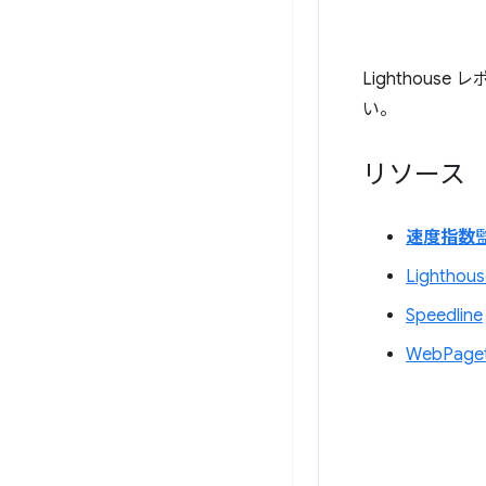
Lighthou
い。
リソース
速度指数
Lighth
Speedline
WebPaget