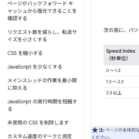
ページがバックフォワード キ
ャッシュから復元できることを
確認する
次の表に、パソコ
リクエスト数を減らし、転送サ
イズを小さくする
Speed Index
CSS を縮小する
（秒単位）
Java
Script を少なくする
0 ～ 1.3
メインスレッドの作業を最小限
1.3 ～ 2.3
に抑える
2.3 以上
Java
Script の実行時間を短縮す
る
未使用の CSS を削除します
注:
ページの全体的な
カスタム速度のマークと測定
ください。