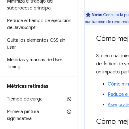
Minimiza el trabajo del
subproceso principal
Nota:
Consulta la pu
Reduce el tiempo de ejecución
puntuación de rendimien
de Java
Script
Cómo mejo
Quita los elementos CSS sin
usar
Si bien cualqui
Medidas y marcas de User
del Índice de v
Timing
un impacto par
Cómo mini
Métricas retiradas
Reduce el
Tiempo de carga
Asegúrate
Primera pintura
significativa
Cómo mejo