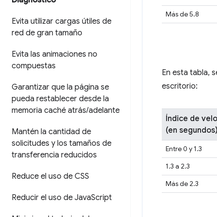
Diagnóstico
Más de 5.8
Evita utilizar cargas útiles de
red de gran tamaño
Evita las animaciones no
compuestas
En esta tabla, 
escritorio:
Garantizar que la página se
pueda restablecer desde la
memoria caché atrás
/
adelante
Índice de vel
(en segundos
Mantén la cantidad de
solicitudes y los tamaños de
Entre 0 y 1.3
transferencia reducidos
1.3 a 2.3
Reduce el uso de CSS
Más de 2.3
Reducir el uso de Java
Script