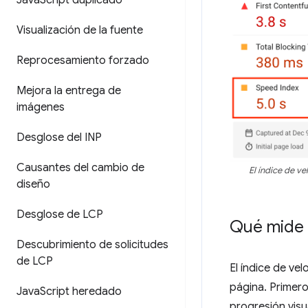
Java
Script duplicado
Visualización de la fuente
Reprocesamiento forzado
Mejora la entrega de
imágenes
Desglose del INP
Causantes del cambio de
El índice de v
diseño
Desglose de LCP
Qué mide 
Descubrimiento de solicitudes
de LCP
El índice de ve
página. Primero
Java
Script heredado
progresión visu