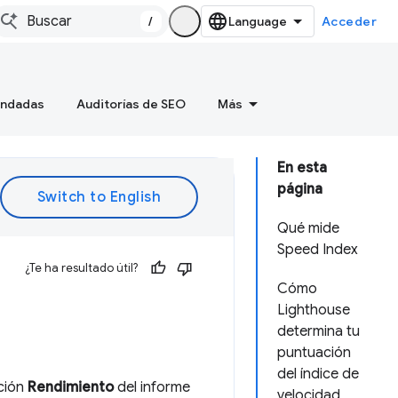
/
Acceder
endadas
Auditorías de SEO
Más
En esta
página
Qué mide
Speed Index
¿Te ha resultado útil?
Cómo
Lighthouse
determina tu
puntuación
del índice de
cción
Rendimiento
del informe
velocidad