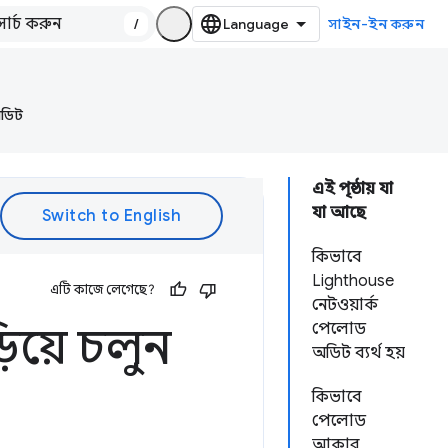
/
সাইন-ইন করুন
অডিট
এই পৃষ্ঠায় যা
যা আছে
কিভাবে
Lighthouse
এটি কাজে লেগেছে?
নেটওয়ার্ক
িয়ে চলুন
পেলোড
অডিট ব্যর্থ হয়
কিভাবে
পেলোড
আকার