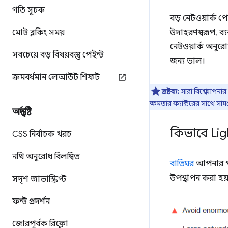
গতি সূচক
বড় নেটওয়ার্ক প
মোট ব্লকিং সময়
উদাহরণস্বরূপ, ব
নেটওয়ার্ক অনু
সবচেয়ে বড় বিষয়বস্তু পেইন্ট
জন্য ভাল।
ক্রমবর্ধমান লেআউট শিফট
দ্রষ্টব্য:
সারা বিশ্বে আপন
ক্ষমতার ফ্যাক্টরের সাথে সাম
অন্তর্দৃষ্টি
কিভাবে Lig
CSS নির্বাচক খরচ
নথি অনুরোধ বিলম্বিত
বাতিঘর
আপনার পৃ
উপস্থাপন করা হয়
সদৃশ জাভাস্ক্রিপ্ট
ফন্ট প্রদর্শন
জোরপূর্বক রিফ্লো