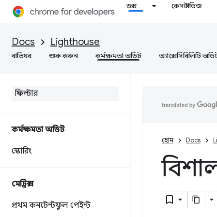
ডক্স
কেস স্টাডিজ
Docs
Lighthouse
বাতিঘর
শুরু করুন
কর্মক্ষমতা অডিট
অ্যাক্সেসিবিলিটি অডি
কর্মক্ষমতা অডিট
হোম
Docs
L
স্কোরিং
বিশাল
মেট্রিক্স
প্রথম কনটেন্টফুল পেইন্ট