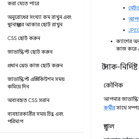
করা যেতে পারে
নেটও
অনুরোধের সংখ্যা কম রাখুন এবং
আপনা
স্থানান্তরের আকার ছোট রাখুন
JPEG
CSS ছোট করুন
ক্যাশের অন
কাজ করে এ
জাভাস্ক্রিপ্ট ছোট করুন
স্ট্যাক-নির্দিষ
প্রধান থ্রেড কাজ ছোট করুন
জাভাস্ক্রিপ্ট এক্সিকিউশন সময়
কৌণিক
কমিয়ে দিন
আপনার জাভাস্ক্
অব্যবহৃত CSS সরান
কর্মীর
সাথে সম্পদে
ব্যবহারকারীর সময় চিহ্ন এবং
পরিমাপ
ড্রুপাল