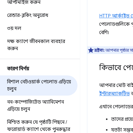
অপ্টিমাইজ করুন
রেন্ডার-ব্লকিং অনুরোধ
HTTP আর্কাইভ 
পেলোডগুলিকে পৃষ
৩য় দল
বেশি৷
দক্ষ ক্যাশে জীবনকাল ব্যবহার
করুন
দ্রষ্টব্য:
আপনার পৃষ্ঠার সা
কিভাবে প
কারণ নির্ণয়
বিশাল নেটওয়ার্ক পেলোড এড়িয়ে
আপনার মোট বাইটে
চলুন
ইন্টারঅ্যাকটিভ
ক
নন-কম্পোজিটেড অ্যানিমেশন
এখানে পেলোডের 
এড়িয়ে চলুন
তাদের প্রয়
নিশ্চিত করুন যে পৃষ্ঠাটি পিছনে
/
ফরোয়ার্ড ক্যাশে থেকে পুনরুদ্ধার
যতটা সম্ভব