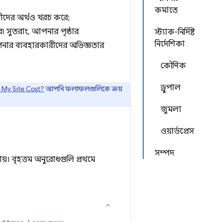
কমাতে
ারীদের অর্থও খরচ করে;
৷ সুতরাং, আপনার পৃষ্ঠার
স্ট্যাক-নির্দিষ্ট
নির্দেশিকা
ার ব্যবহারকারীদের অভিজ্ঞতার
কৌণিক
ড্রুপাল
My Site Cost?
আপনি ফলাফলগুলিকে ক্রয়
জুমলা
ওয়ার্ডপ্রেস
সম্পদ
য়। বৃহত্তম অনুরোধগুলি প্রথমে