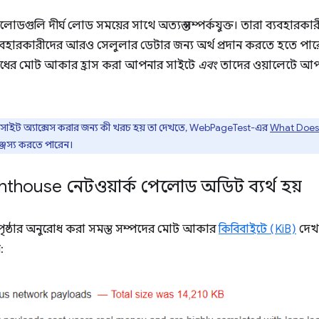
েলোডগুলি দীর্ঘ লোড সময়ের সাথে অত্যন্ত সম্পর্কযুক্ত। তারা ব্যবহারক
্যবহারকারীদের আরও সেলুলার ডেটার জন্য অর্থ প্রদান করতে হতে পারে
রোধের মোট আকার হ্রাস করা আপনার সাইটে
এবং
তাদের ওয়ালেটে আপন
ার সাইট অ্যাক্সেস করার জন্য কী খরচ হয় তা দেখতে, WebPageTest-এর
What Does 
ঞ্জস্য করতে পারেন।
hthouse নেটওয়ার্ক পেলোড অডিট ব্যর্থ হয়
ষ্ঠার অনুরোধ করা সমস্ত সম্পদের মোট আকার
কিবিবাইটে (KiB)
দেখা
: