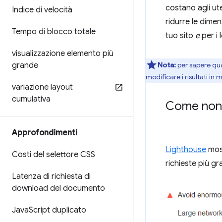
costano agli ut
Indice di velocità
ridurre le dimen
Tempo di blocco totale
tuo sito
e
per i 
visualizzazione elemento più
grande
Nota:
per sapere quan
modificare i risultati i
variazione layout
cumulativa
Come non v
Approfondimenti
Lighthouse
most
Costi del selettore CSS
richieste più g
Latenza di richiesta di
download del documento
Java
Script duplicato