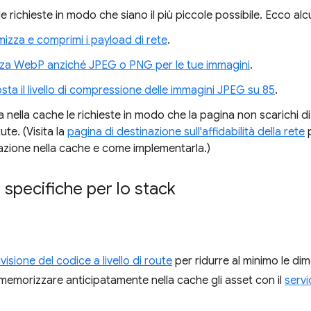
le richieste in modo che siano il più piccole possibile. Ecco alc
mizza e comprimi i payload di rete
.
izza WebP anziché JPEG o PNG per le tue immagini
.
sta il livello di compressione delle immagini JPEG su 85
.
nella cache le richieste in modo che la pagina non scarichi di
tute. (Visita la
pagina di destinazione sull'affidabilità della rete
p
zione nella cache e come implementarla.)
i specifiche per lo stack
visione del codice a livello di route
per ridurre al minimo le di
memorizzare anticipatamente nella cache gli asset con il
servi