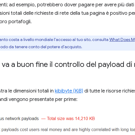
enti; ad esempio, potrebbero dover pagare per avere più dati 
sioni totali delle richieste di rete della tua pagina è positivo pe
loro portafogli.
to costa a livello mondiale l'accesso al tuo sito, consulta
What Does My
n modo da tenere conto del potere d'acquisto.
a a buon fine il controllo del payload di
ra le dimensioni totali in
kibibyte (KiB)
di tutte le risorse richi
randi vengono presentate per prime: