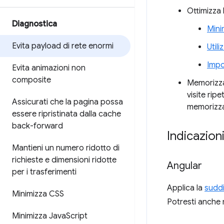
Ottimizza 
Diagnostica
Mini
Evita payload di rete enormi
Util
Impo
Evita animazioni non
composite
Memorizza 
visite ripe
Assicurati che la pagina possa
memorizza
essere ripristinata dalla cache
back-forward
Indicazion
Mantieni un numero ridotto di
richieste e dimensioni ridotte
Angular
per i trasferimenti
Applica la
suddi
Minimizza CSS
Potresti anche 
Minimizza Java
Script