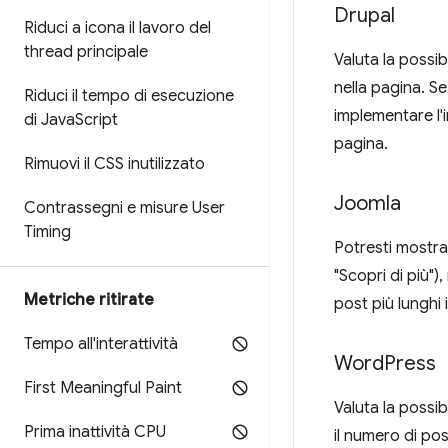
Drupal
Riduci a icona il lavoro del
thread principale
Valuta la possibil
nella pagina. Se 
Riduci il tempo di esecuzione
implementare l'
di Java
Script
pagina.
Rimuovi il CSS inutilizzato
Joomla
Contrassegni e misure User
Timing
Potresti mostrar
"Scopri di più")
Metriche ritirate
post più lunghi 
Tempo all'interattività
Word
Press
First Meaningful Paint
Valuta la possib
Prima inattività CPU
il numero di pos