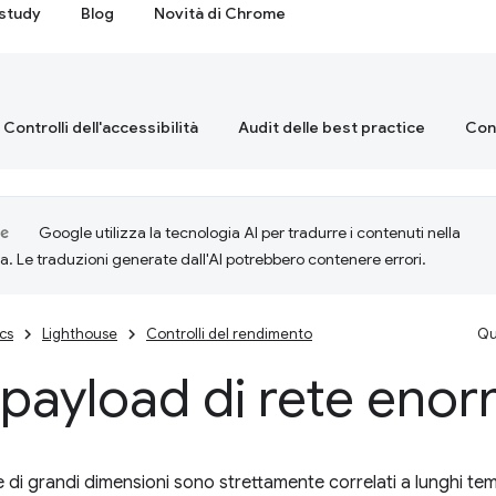
study
Blog
Novità di Chrome
Controlli dell'accessibilità
Audit delle best practice
Cont
Google utilizza la tecnologia AI per tradurre i contenuti nella
ta. Le traduzioni generate dall'AI potrebbero contenere errori.
cs
Lighthouse
Controlli del rendimento
Qu
 payload di rete enor
e di grandi dimensioni sono strettamente correlati a lunghi tem