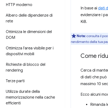
HTTP moderno
In base ai
dati 
evidenziare i pa
Albero delle dipendenze di
rete
KiB.
Ottimizza le dimensioni del
Nota:
consulta il pos
DOM
rendimento della tua pa
Ottimizza l'area visibile per i
dispositivi mobili
Come ridur
Richieste di blocco del
rendering
Cerca di manten
di dati che pu
Terze parti
massimo 10 sec
Utilizza durate della
Ecco alcuni mod
memorizzazione nella cache
efficienti
Rimanda le