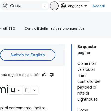
/
Accedi
rolli SEO
Controlli della navigazione agentica
Su questa
pagina
Come non
va a buon
esta pagina è stata utile?
fine il
controllo del
mi
payload di
rete di
Lighthouse
pi di caricamento. Inoltre,
Come