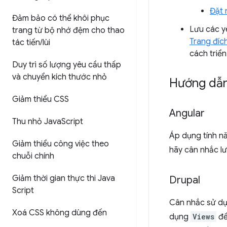
Đặt 
Đảm bảo có thể khôi phục
Lưu các y
trang từ bộ nhớ đệm cho thao
Trang đíc
tác tiến
/
lùi
cách triển
Duy trì số lượng yêu cầu thấp
và chuyển kích thước nhỏ
Hướng dẫn
Giảm thiểu CSS
Angular
Thu nhỏ Java
Script
Áp dụng tính 
Giảm thiểu công việc theo
hãy cân nhắc l
chuỗi chính
Giảm thời gian thực thi Java
Drupal
Script
Cân nhắc sử d
Xoá CSS không dùng đến
dụng
Views
để