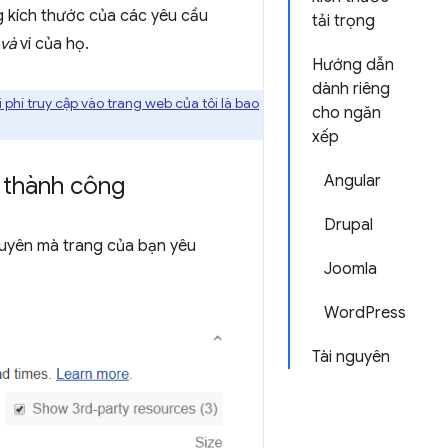
ng kích thước của các yêu cầu
tải trọng
và
ví của họ.
Hướng dẫn
dành riêng
 phí truy cập vào trang web của tôi là bao
cho ngăn
xếp
 thành công
Angular
Drupal
guyên mà trang của bạn yêu
Joomla
WordPress
Tài nguyên