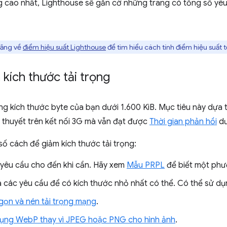
ọng cao nhất, Lighthouse sẽ gắn cờ những trang có tổng số y
đăng về
điểm hiệu suất Lighthouse
để tìm hiểu cách tính điểm hiệu suất 
kích thước tải trọng
g kích thước byte của bạn dưới 1.600 KiB. Mục tiêu này dựa tr
 thuyết trên kết nối 3G mà vẫn đạt được
Thời gian phản hồi
dư
số cách để giảm kích thước tải trọng:
yêu cầu cho đến khi cần. Hãy xem
Mẫu PRPL
để biết một phư
á các yêu cầu để có kích thước nhỏ nhất có thể. Có thể sử dụ
gọn và nén tải trọng mạng
.
ụng WebP thay vì JPEG hoặc PNG cho hình ảnh
.