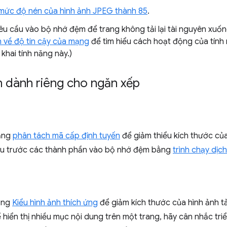
mức độ nén của hình ảnh JPEG thành 85
.
êu cầu vào bộ nhớ đệm để trang không tải lại tài nguyên xuống
h về độ tin cậy của mạng
để tìm hiểu cách hoạt động của tính
 khai tính năng này.)
 dành riêng cho ngăn xếp
năng
phân tách mã cấp định tuyến
để giảm thiểu kích thước của
ưu trước các thành phần vào bộ nhớ đệm bằng
trình chạy dịc
ụng
Kiểu hình ảnh thích ứng
để giảm kích thước của hình ảnh tả
 hiển thị nhiều mục nội dung trên một trang, hãy cân nhắc triể