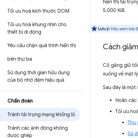
hiển thị tải tr
5.000 KiB.
Tối ưu hoá kích thước DOM
Tối ưu hoá khung nhìn cho
Lưu ý:
Hãy xem bài 
thiết bị di động
Cách giảm 
Yêu cầu chặn quá trình hiển thị
bên thứ ba
Cố gắng giữ tổn
Sử dụng thời gian hữu dụng
xuống về mặt lý
của bộ nhớ đệm hiệu quả
Sau đây là một 
Hoãn các 
Chẩn đoán
Tối ưu ho
Tránh tải trọng mạng khổng lồ
Thu 
Tránh các ảnh động không
Sử d
được ghép