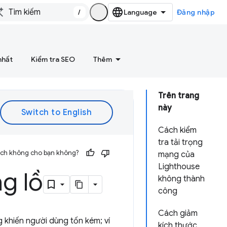
/
Đăng nhập
nhất
Kiểm tra SEO
Thêm
Trên trang
này
Cách kiểm
tra tải trọng
 ích không cho bạn không?
mạng của
Lighthouse
g lồ
không thành
công
Cách giảm
g khiến người dùng tốn kém; ví
kích thước