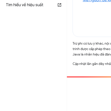
Mã nguồn để k
Tìm hiểu về hiệu suất
Trừ phi có lưu ý khác, n
trình được cấp phép theo
Java là nhãn hiệu đã đăng
Cập nhật lần gần đây nhấ
Đóng góp
Báo cáo lỗi
Xem các sự cố mở