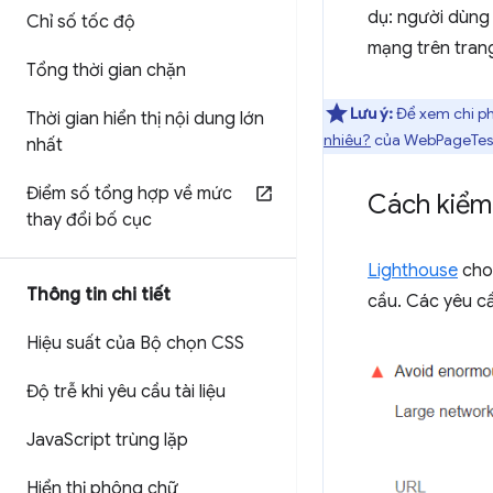
dụ: người dùng 
Chỉ số tốc độ
mạng trên trang
Tổng thời gian chặn
Lưu ý:
Để xem chi phí
Thời gian hiển thị nội dung lớn
nhiêu?
của WebPageTest.
nhất
Điểm số tổng hợp về mức
Cách kiểm
thay đổi bố cục
Lighthouse
cho 
Thông tin chi tiết
cầu. Các yêu cầ
Hiệu suất của Bộ chọn CSS
Độ trễ khi yêu cầu tài liệu
Java
Script trùng lặp
Hiển thị phông chữ