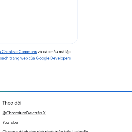
của Creative Commons
và các mẫu mã lập
sách trang web của Google Developers
.
Theo dõi
@ChromiumDev trên X
YouTube
Chrome dành cho nhà phát triển trên LinkedIn