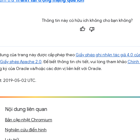
iểm tra
Tránh tải trọng mạng quá lớn
Thông tin này có hữu ích không cho bạn không?
ội dung của trang này được cấp phép theo
Giấy phép ghi nhận tác giả 4.0 
Giấy phép Apache 2.0
. Để biết thông tin chi tiết, vui lòng tham khảo
Chính 
 ký của Oracle và/hoặc các đơn vị liên kết với Oracle.
t: 2019-05-02 UTC.
Nội dung liên quan
Bản cập nhật Chromium
Nghiên cứu điển hình
Lưu trữ