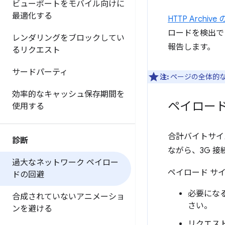
ビューポートをモバイル向けに
最適化する
HTTP Archiv
ロードを検出でき
レンダリングをブロックしてい
報告します。
るリクエスト
サードパーティ
注:
ページの全体的な
効率的なキャッシュ保存期間を
ペイロー
使用する
合計バイトサイズ
診断
ながら、3G 
過大なネットワーク ペイロー
ペイロード サ
ドの回避
必要にな
合成されていないアニメーショ
さい。
ンを避ける
リクエス