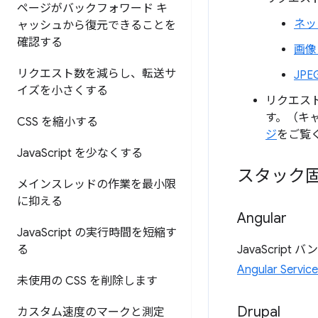
ページがバックフォワード キ
ネッ
ャッシュから復元できることを
確認する
画像
リクエスト数を減らし、転送サ
JP
イズを小さくする
リクエス
す。（キ
CSS を縮小する
ジ
をご覧
Java
Script を少なくする
スタック
メインスレッドの作業を最小限
に抑える
Angular
Java
Script の実行時間を短縮す
る
JavaScri
Angular Servic
未使用の CSS を削除します
Drupal
カスタム速度のマークと測定