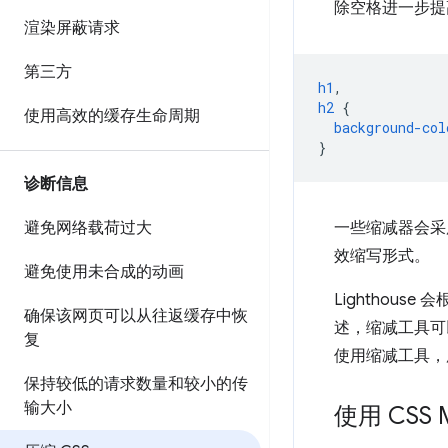
除空格进一步提
渲染屏蔽请求
第三方
h1
,
h2
{
使用高效的缓存生命周期
background-col
}
诊断信息
一些缩减器会采
避免网络载荷过大
效缩写形式。
避免使用未合成的动画
Lighthou
确保该网页可以从往返缓存中恢
述，缩减工具可
复
使用缩减工具，所
保持较低的请求数量和较小的传
输大小
使用 CSS M