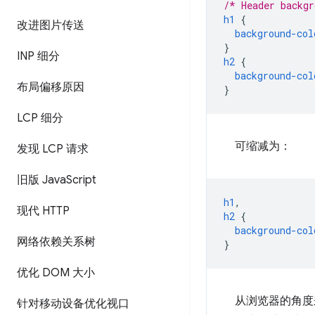
/* Header backgr
h1
{
改进图片传送
background-col
}
INP 细分
h2
{
background-col
布局偏移原因
}
LCP 细分
可缩减为：
发现 LCP 请求
旧版 Java
Script
h1
,
现代 HTTP
h2
{
background-col
网络依赖关系树
}
优化 DOM 大小
从浏览器的角度
针对移动设备优化视口