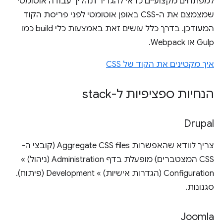
למפתחים מקצועיים כדאי להגדיר תהליך עבודה אוטומטי
שמצמצם את ה-CSS באופן אוטומטי לפני פריסת הקוד
המעודכן. בדרך כלל עושים זאת באמצעות כלי build כמו
Gulp או Webpack.
איך מקטינים את הקוד של CSS
הנחיות ספציפיות ל-stack
Drupal
צריך לוודא שהאפשרות Aggregate CSS files (קובצי ה-
CSS המצטברים) מופעלת בדף Administration (ניהול) »
Configuration (הגדרות אישיות) » Development (פיתוח).
סגנונות.
Joomla