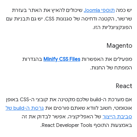
יש כמה
תוספי Joomla
שיכולים להאיץ את האתר בעזרת
שרשור, הקטנה ודחיסה של סגנונות CSS. יש גם תבניות עם
הפונקציונליות הזו.
Magento
מפעילים את האפשרות
Minify CSS Files
בהגדרות
המפתח של החנות.
React
אם מערכת ה-build שלכם מקטינה את קובצי ה-CSS באופן
אוטומטי, חשוב לוודא שאתם פורסים את
גרסת ה-build של
סביבת הייצור
של האפליקציה. אפשר לבדוק את זה
באמצעות התוסף React Developer Tools.