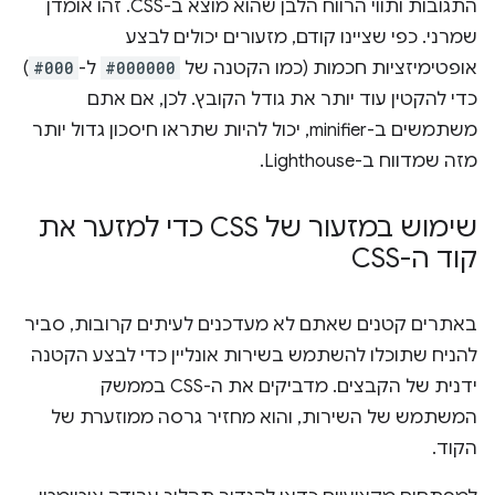
התגובות ותווי הרווח הלבן שהוא מוצא ב-CSS. זהו אומדן
שמרני. כפי שציינו קודם, מזעורים יכולים לבצע
אופטימיזציות חכמות (כמו הקטנה של
#000000
ל-
#000
)
כדי להקטין עוד יותר את גודל הקובץ. לכן, אם אתם
משתמשים ב-minifier, יכול להיות שתראו חיסכון גדול יותר
מזה שמדווח ב-Lighthouse.
שימוש במזעור של CSS כדי למזער את
קוד ה-CSS
באתרים קטנים שאתם לא מעדכנים לעיתים קרובות, סביר
להניח שתוכלו להשתמש בשירות אונליין כדי לבצע הקטנה
ידנית של הקבצים. מדביקים את ה-CSS בממשק
המשתמש של השירות, והוא מחזיר גרסה ממוזערת של
הקוד.