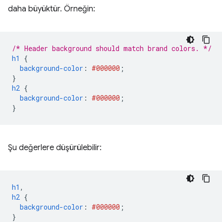
daha büyüktür. Örneğin:
/* Header background should match brand colors. */
h1
{
background-color
:
#000000
;
}
h2
{
background-color
:
#000000
;
}
Şu değerlere düşürülebilir:
h1
,
h2
{
background-color
:
#000000
;
}