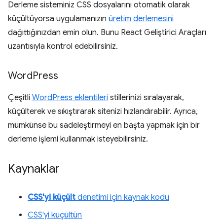
Derleme sisteminiz CSS dosyalarını otomatik olarak
küçültüyorsa uygulamanızın
üretim derlemesini
dağıttığınızdan emin olun. Bunu React Geliştirici Araçları
uzantısıyla kontrol edebilirsiniz.
Word
Press
Çeşitli
WordPress eklentileri
stillerinizi sıralayarak,
küçülterek ve sıkıştırarak sitenizi hızlandırabilir. Ayrıca,
mümkünse bu sadeleştirmeyi en başta yapmak için bir
derleme işlemi kullanmak isteyebilirsiniz.
Kaynaklar
CSS'yi küçült
denetimi için kaynak kodu
CSS'yi küçültün