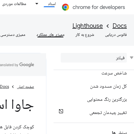
اسناد
مطالعات موردی
ممیزی های عملکرد
Lighthouse
Docs
امتیاز دهی
فانوس دریایی
شروع به کار
ممیزی های عملکرد
ممیزی دسترسی
معیارهای
اولین رنگ محتوایی
شاخص سرعت
کل زمان مسدود شدن
صفحه اصلی
Docs
جاوا ا
بزرگترین رنگ محتوایی
تغییر چیدمان تجمعی
بینش ها