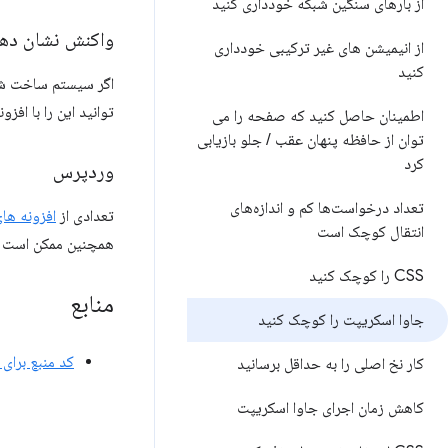
از بارهای سنگین شبکه خودداری کنید
واکنش نشان ده
از انیمیشن های غیر ترکیبی خودداری
کنید
اگر سیستم ساخت شما فایل‌های JS را به صورت خودک
توانید این را با افزونه React Developer Tools بررسی 
اطمینان حاصل کنید که صفحه را می
توان از حافظه پنهان عقب
/
جلو بازیابی
کرد
وردپرس
تعداد درخواست‌ها کم و اندازه‌های
تعدادی از
افزونه ها
انتقال کوچک است
همچنین ممکن است بخ
CSS را کوچک کنید
منابع
جاوا اسکریپت را کوچک کنید
کد منبع برای
کار نخ اصلی را به حداقل برسانید
کاهش زمان اجرای جاوا اسکریپت