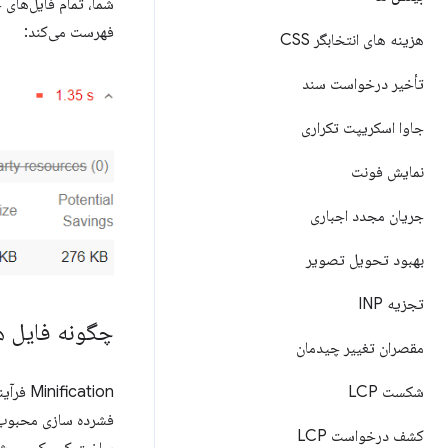
شما، تمام فایل‌های 
فهرست می‌کند:
هزینه های انتخابگر CSS
تأخیر درخواست سند
جاوا اسکریپت تکراری
نمایش فونت
جریان مجدد اجباری
بهبود تحویل تصویر
تجزیه INP
چگونه فایل ه
مقصران تغییر چیدمان
Minification فرآیند حذف فضای خالی و هر کدی است که برای ایجاد یک فایل کد کوچکتر اما کاملا معتبر لازم نیست.
شکست LCP
کشف درخواست LCP
ساخت کوچک می شو