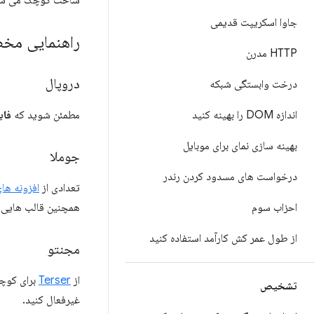
جاوا اسکریپت قدیمی
راهنمایی م
HTTP مدرن
دروپال
درخت وابستگی شبکه
مطمئن شوید که
فای
اندازه DOM را بهینه کنید
بهینه سازی نمای برای موبایل
جوملا
درخواست های مسدود کردن رندر
تعدادی از
افزونه ها
همچنین قالب هایی وج
احزاب سوم
از طول عمر کش کارآمد استفاده کنید
مجنتو
از
Terser
برای کوچک
تشخیص
غیرفعال کنید.