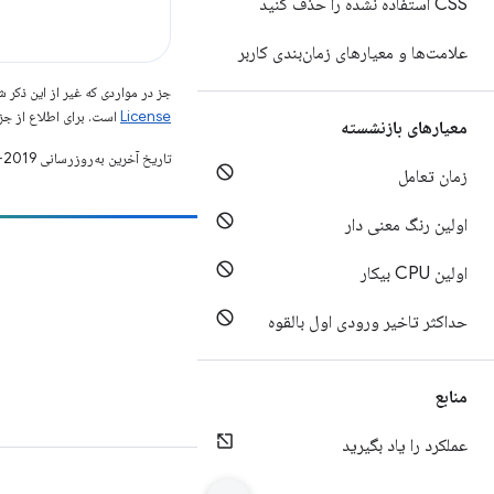
CSS استفاده نشده را حذف کنید
علامت‌ها و معیارهای زمان‌بندی کاربر
جز در مواردی که غیر از این ذک
License
است. برای اطلاع از جز
معیارهای بازنشسته
تاریخ آخرین به‌روزرسانی 2019-05-02 به‌وقت ساعت هماهنگ جهانی.
زمان تعامل
اولین رنگ معنی دار
مشارکت
اولین CPU بیکار
یک اشکال را ثبت کنید
حداکثر تاخیر ورودی اول بالقوه
مسائل باز را ببینید
منابع
عملکرد را یاد بگیرید