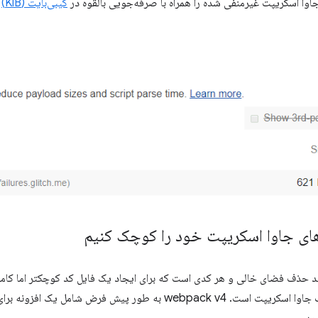
جاوا اسکریپت غیرمنفی شده را همراه با صرفه‌جویی بالقوه در
کیبی‌بایت (KiB)
د
ای جاوا اسکریپت خود را کوچک کنیم
فشرده سازی محبوب جاوا اسکریپت است. webpack v4 به طور پیش فرض 
د.