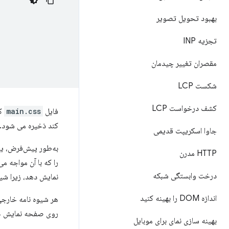
بهبود تحویل تصویر
تجزیه INP
مقصران تغییر چیدمان
شکست LCP
کشف درخواست LCP
فایل
main.css
کند ذخیره می شود.
جاوا اسکریپت قدیمی
به‌طور پیش‌فرض، یک 
HTTP مدرن
را که با آن مواجه م
درخت وابستگی شبکه
نمایش دهد، زیرا شی
اندازه DOM را بهینه کنید
هر شیوه نامه خارجی 
روی صفحه نمایش خود
بهینه سازی نمای برای موبایل