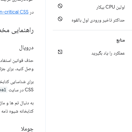
اولین CPU بیکار
در
n-critical CSS
حداکثر تاخیر ورودی اول بالقوه
راهنمایی م
منابع
دروپال
عملکرد را یاد بگیرید
حذف قوانین استفاده نشده CSS را در نظر بگیرید و
وصل کنید. برای جزئ
برای شناسایی کتابخانه‌های پیوس
CSS در سایت
pal
به دنبال تم ها و ما
کتابخانه شیوه نامه 
جوملا