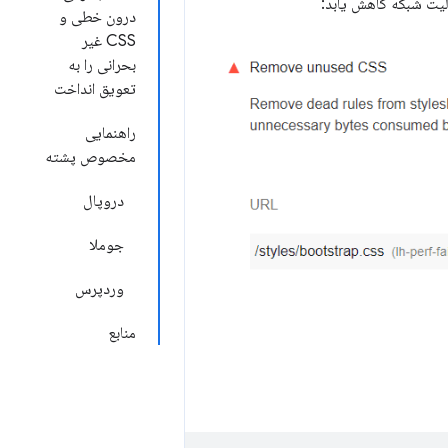
درون خطی و
CSS غیر
بحرانی را به
تعویق انداخت
راهنمایی
مخصوص پشته
دروپال
جوملا
وردپرس
منابع