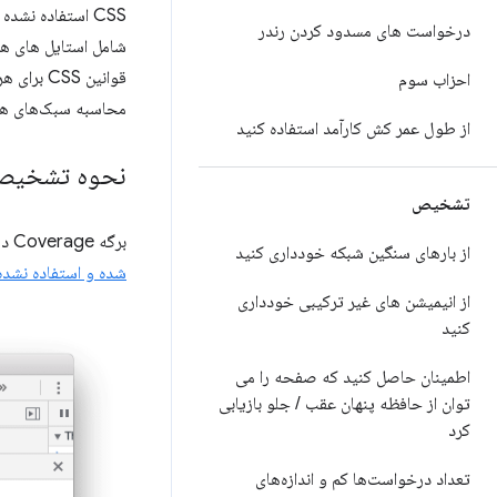
CSS استفاده نشده همچنین ساخت
درخواست های مسدود کردن رندر
احزاب سوم
محاسبه سبک‌های هر 
از طول عمر کش کارآمد استفاده کنید
نحوه تشخیص CSS استفاده ن
تشخیص
برگه Coverage در Chrome DevTools می تواند به شما کمک کند CSS مهم و غیر انتقادی را کشف کنید.
از بارهای سنگین شبکه خودداری کنید
شده و استفاده نشده با برگه 
از انیمیشن های غیر ترکیبی خودداری
کنید
اطمینان حاصل کنید که صفحه را می
توان از حافظه پنهان عقب
/
جلو بازیابی
کرد
تعداد درخواست‌ها کم و اندازه‌های