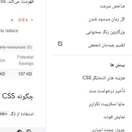
فهرست می‌کند. CSS استفاده نشده را حذف کنید تا بایت های غیر ضروری مصرف شده توسط فعالیت شبکه کاهش یابد:
شاخص سرعت
کل زمان مسدود شدن
بزرگترین رنگ محتوایی
تغییر چیدمان تجمعی
بینش ها
هزینه های انتخابگر CSS
تأخیر درخواست سند
چگونه CSS استفاده نشده عملکرد را کاهش می دهد
جاوا اسکریپت تکراری
استفاده از تگ
<link>
نمایش فونت
جریان مجدد اجباری