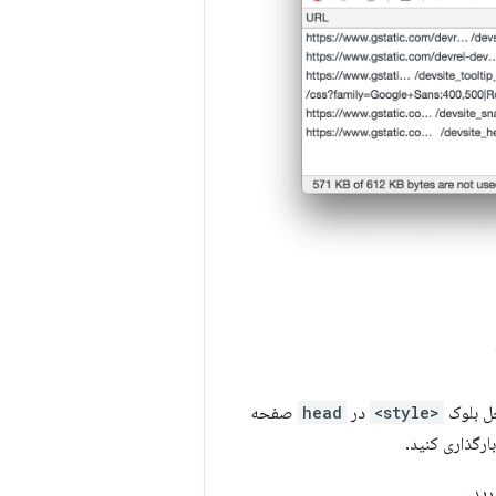
خل بلوک
<style>
در
head
صفحه
رگذاری کنید.
رید.