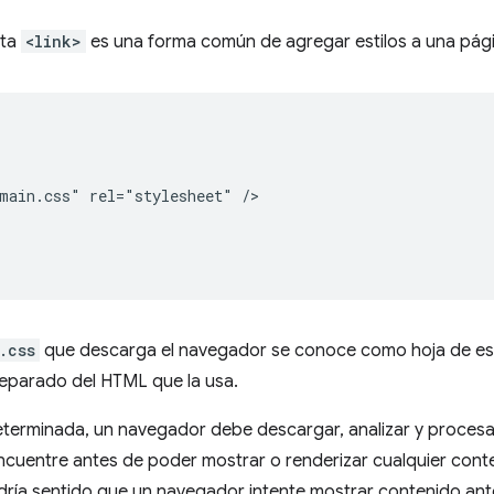
eta
<link>
es una forma común de agregar estilos a una pági
main.css" rel="stylesheet" />

.css
que descarga el navegador se conoce como hoja de est
eparado del HTML que la usa.
terminada, un navegador debe descargar, analizar y procesa
cuentre antes de poder mostrar o renderizar cualquier conte
dría sentido que un navegador intente mostrar contenido ant