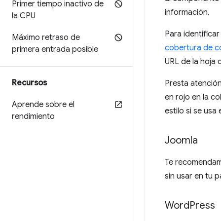
Primer tiempo inactivo de
información.
la CPU
Para identifica
Máximo retraso de
cobertura de c
primera entrada posible
URL de la hoja 
Recursos
Presta atención
en rojo en la c
Aprende sobre el
estilo si se usa 
rendimiento
Joomla
Te recomendamo
sin usar en tu p
Word
Press