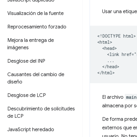
Java
Script duplicado
Usar una etiqu
Visualización de la fuente
Reprocesamiento forzado
<!DOCTYPE html>

Mejora la entrega de
<html>

imágenes
  <head>

    <link href="
    ...

Desglose del INP
  </head>

Causantes del cambio de
diseño
Desglose de LCP
El archivo
main
almacena por s
Descubrimiento de solicitudes
de LCP
De forma prede
externos que en
Java
Script heredado
usuario. No ten