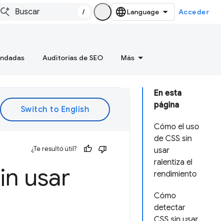
/
Acceder
endadas
Auditorías de SEO
Más
En esta
página
Cómo el uso
de CSS sin
¿Te resultó útil?
usar
ralentiza el
in usar
rendimiento
Cómo
detectar
CSS sin usar