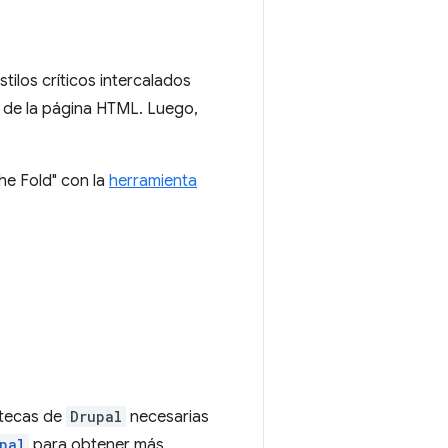
estilos críticos intercalados
de la página HTML. Luego,
he Fold" con la
herramienta
iotecas de
Drupal
necesarias
pal
para obtener más