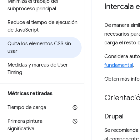
Minimiza el trabajo del
Intercala e
subproceso principal
Reduce el tiempo de ejecución
De manera simil
de Java
Script
necesarios para
carga el resto 
Quita los elementos CSS sin
usar
Considera autom
Medidas y marcas de User
fundamental
.
Timing
Obtén más inf
Métricas retiradas
Orientació
Tiempo de carga
Drupal
Primera pintura
significativa
Se recomienda q
al componente o