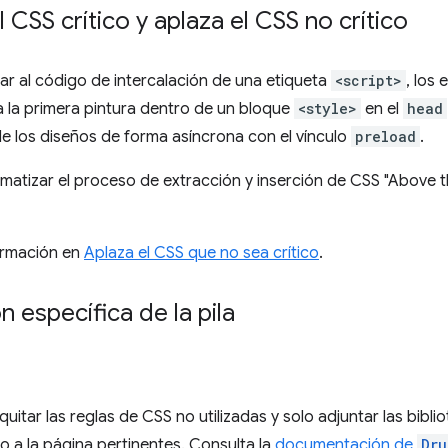
l CSS crítico y aplaza el CSS no crítico
ar al código de intercalación de una etiqueta
<script>
, los 
 la primera pintura dentro de un bloque
<style>
en el
head
de los diseños de forma asíncrona con el vínculo
preload
.
atizar el proceso de extracción y inserción de CSS "Above t
ormación en
Aplaza el CSS que no sea crítico
.
n específica de la pila
uitar las reglas de CSS no utilizadas y solo adjuntar las bibl
 a la página pertinentes. Consulta la
documentación de
Dru