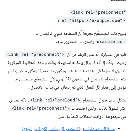
<link rel="preconnect"
href="https://example.com">
يتيح ذلك للمتصفّح معرفة أنّ الصفحة تنوي الاتصال بـ
example.com
واسترداد المحتوى منه.
ضَع في اعتبارك أنّه على الرغم من أنّ
<link rel="preconnect">
رخيص جدًا، إلا أنّه لا يزال بإمكانه استهلاك وقت وحدة المعالجة المركزية
الثمين، لا سيّما في الاتصالات الآمنة. ويكون ذلك سيئًا بشكل خاص إذا لم
يتم استخدام الاتصال في غضون 10 ثوانٍ، لأنّ المتصفّح سيغلقه، ما
يؤدي إلى إهدار كل العمل الذي تم إنجازه في بداية الاتصال.
بشكل عام، حاوِل استخدام
<link rel="preload">
، لأنّه تعديل
أكثر شمولاً للأداء، ولكن احتفظ بـ
<link rel="preconnect">
في مجموعة أدواتك للحالات الحدّية، مثل:
حالة الاستخدام: معرفة مصدر البيانات، ولكن ليس نوعها