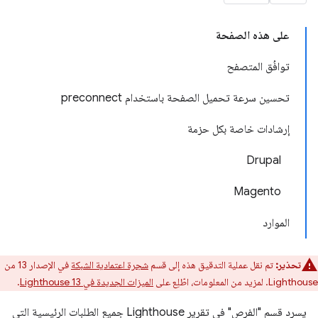
على هذه الصفحة
توافُق المتصفح
تحسين سرعة تحميل الصفحة باستخدام preconnect
إرشادات خاصة بكل حزمة
Drupal
Magento
الموارد
تحذير:
تم نقل عملية التدقيق هذه إلى قسم
شجرة اعتمادية الشبكة
في الإصدار 13 من
Lighthouse. لمزيد من المعلومات، اطّلِع على
الميزات الجديدة في Lighthouse 13
.
يسرد قسم "الفرص" في تقرير Lighthouse جميع الطلبات الرئيسية التي