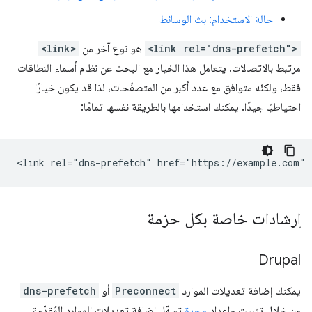
حالة الاستخدام: بث الوسائط
<link rel="dns-prefetch">
هو نوع آخر من
<link>
مرتبط بالاتصالات. يتعامل هذا الخيار مع البحث عن نظام أسماء النطاقات
فقط، ولكنّه متوافق مع عدد أكبر من المتصفّحات، لذا قد يكون خيارًا
احتياطيًا جيدًا. يمكنك استخدامها بالطريقة نفسها تمامًا:
إرشادات خاصة بكل حزمة
Drupal
يمكنك إضافة تعديلات الموارد
Preconnect
أو
dns-prefetch
من خلال تثبيت وإعداد
وحدة
تسهّل إضافة تعديلات الموارد المُقدّمة