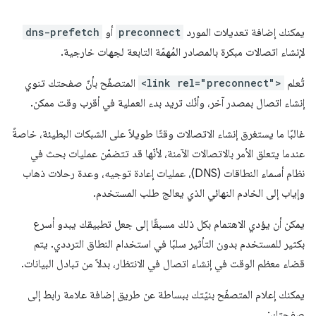
يمكنك إضافة تعديلات المورد
preconnect
أو
dns-prefetch
لإنشاء اتصالات مبكرة بالمصادر المُهمّة التابعة لجهات خارجية.
تُعلم
<link rel="preconnect">
المتصفّح بأنّ صفحتك تنوي
إنشاء اتصال بمصدر آخر، وأنّك تريد بدء العملية في أقرب وقت ممكن.
غالبًا ما يستغرق إنشاء الاتصالات وقتًا طويلاً على الشبكات البطيئة، خاصةً
عندما يتعلق الأمر بالاتصالات الآمنة، لأنّها قد تتضمّن عمليات بحث في
نظام أسماء النطاقات (DNS)، عمليات إعادة توجيه، وعدة رحلات ذهاب
وإياب إلى الخادم النهائي الذي يعالج طلب المستخدم.
يمكن أن يؤدي الاهتمام بكل ذلك مسبقًا إلى جعل تطبيقك يبدو أسرع
بكثير للمستخدم بدون التأثير سلبًا في استخدام النطاق الترددي. يتم
قضاء معظم الوقت في إنشاء اتصال في الانتظار، بدلاً من تبادل البيانات.
يمكنك إعلام المتصفّح بنيّتك ببساطة عن طريق إضافة علامة رابط إلى
صفحتك: