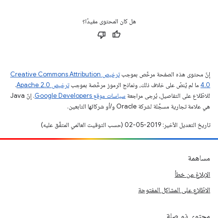
هل كان المحتوى مفيدًا؟
إنّ محتوى هذه الصفحة مرخّص بموجب
ترخيص Creative Commons Attribution
4.0‏
ما لم يُنصّ على خلاف ذلك، ونماذج الرموز مرخّصة بموجب
ترخيص Apache 2.0‏
.
للاطّلاع على التفاصيل، يُرجى مراجعة
سياسات موقع Google Developers‏
. إنّ Java
هي علامة تجارية مسجَّلة لشركة Oracle و/أو شركائها التابعين.
تاريخ التعديل الأخير: 2019-05-02 (حسب التوقيت العالمي المتفَّق عليه)
مساهمة
الإبلاغ عن خطأ
الاطّلاع على المشاكل المفتوحة
محتوى ذو صلة