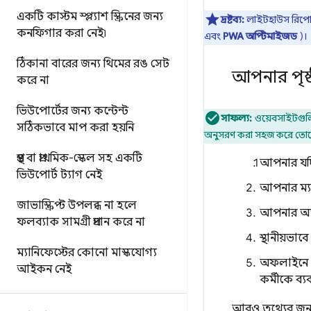
একটি কাস্টম স্প্ল্যাশ স্ক্রিনের জন্য
দ্রষ্টব্য:
লাইটহাউস রিপোর্
কনফিগার করা নেই৷
এবং
PWA অপ্টিমাইজড
)।
ঠিকানা বারের জন্য থিমের রঙ সেট
আপনার পৃষ্
করে না
ভিউপোর্টের জন্য কন্টেন্ট
সাফল্য:
ওয়েবসাইটগুলি
সঠিকভাবে মাপ করা হয়নি
অনুসরণ করা সহজ করে তোলে
প্রস্থ বা প্রাথমিক-স্কেল সহ একটি
আপনার যদি
ভিউপোর্ট ট্যাগ নেই
আপনার ম্য
জাভাস্ক্রিপ্ট উপলব্ধ না হলে
আপনার অ্য
ফলব্যাক সামগ্রী প্রদান করে না
স্থানীয়ভা
ম্যানিফেস্টের কোনো মাস্কযোগ্য
অফলাইনে থা
আইকন নেই
কর্মীকে ব্
আরও তথ্যের জন