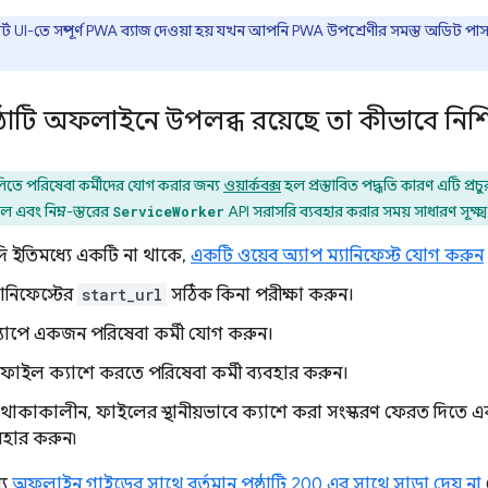
ট UI-তে সম্পূর্ণ PWA ব্যাজ দেওয়া হয় যখন আপনি PWA উপশ্রেণীর সমস্ত অডিট পা
ঠাটি অফলাইনে উপলব্ধ রয়েছে তা কীভাবে নিশ
তে পরিষেবা কর্মীদের যোগ করার জন্য
ওয়ার্কবক্স
হল প্রস্তাবিত পদ্ধতি কারণ এটি প্রচু
 এবং নিম্ন-স্তরের
API সরাসরি ব্যবহার করার সময় সাধারণ সূক্ষ্
ServiceWorker
 ইতিমধ্যে একটি না থাকে,
একটি ওয়েব অ্যাপ ম্যানিফেস্ট যোগ করুন
ানিফেস্টের
start_url
সঠিক কিনা পরীক্ষা করুন।
াপে একজন পরিষেবা কর্মী যোগ করুন।
বে ফাইল ক্যাশে করতে পরিষেবা কর্মী ব্যবহার করুন।
কাকালীন, ফাইলের স্থানীয়ভাবে ক্যাশে করা সংস্করণ ফেরত দিতে একটি ন
যবহার করুন৷
্য
অফলাইন গাইডের সাথে বর্তমান পৃষ্ঠাটি 200 এর সাথে সাড়া দেয় না