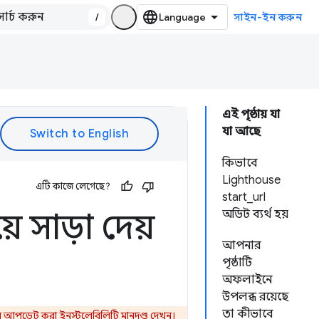
/
সাইন-ইন করুন
এই পৃষ্ঠায় যা
যা আছে
কিভাবে
Lighthouse
এটি কাজে লেগেছে?
start_url
 সাড়া দেয়
অডিট ব্যর্থ হয়
আপনার
পৃষ্ঠাটি
অফলাইনে
উপলব্ধ রয়েছে
তা কীভাবে
আপডেট করা ইনস্টলেবিলিটি মানদণ্ড
দেখুন।