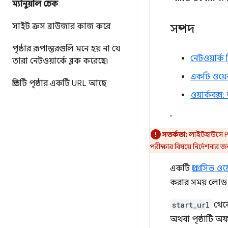
ম্যানুয়াল চেক
সম্পদ
সাইট ক্রস ব্রাউজার কাজ করে
পৃষ্ঠার রূপান্তরগুলি মনে হয় না যে
নেটওয়ার্
তারা নেটওয়ার্কে ব্লক করেছে৷
একটি ওয়েব
প্রতিটি পৃষ্ঠার একটি URL আছে
ওয়ার্কবক্স
,
সতর্কতা:
লাইটহাউসে PW
পরীক্ষার বিষয়ে নির্দেশনার জন
একটি
প্রগ্রেসিভ ও
করার সময় লোড ক
start_url
থেকে
অথবা পৃষ্ঠাটি অফ