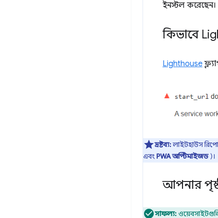
ইনস্টল করেছেন।
কিভাবে Li
Lighthouse
ফ্ল্
দ্রষ্টব্য:
লাইটহাউস রিপোর্
এবং
PWA অপ্টিমাইজড
)।
আপনার পৃষ্
সাফল্য:
ওয়েবসাইটগুলি