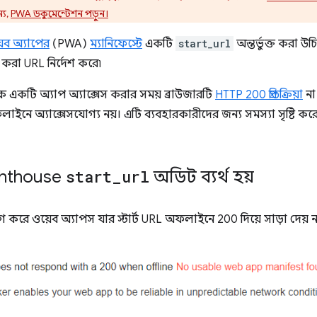
্য,
PWA ডকুমেন্টেশন পড়ুন।
য়েব অ্যাপের
(PWA)
ম্যানিফেস্টে
একটি
start_url
অন্তর্ভুক্ত করা উ
রা URL নির্দেশ করে৷
 একটি অ্যাপ অ্যাক্সেস করার সময় ব্রাউজারটি
HTTP 200 প্রতিক্রিয়া
না
লাইনে অ্যাক্সেসযোগ্য নয়। এটি ব্যবহারকারীদের জন্য সমস্যা সৃষ্টি ক
ghthouse
start
_
url
অডিট ব্যর্থ হয়
যাগ করে ওয়েব অ্যাপস যার স্টার্ট URL অফলাইনে 200 দিয়ে সাড়া দেয় ন