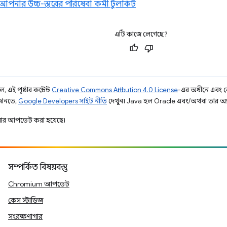
: আপনার উচ্চ-স্তরের পরিষেবা কর্মী টুলকিট
এটি কাজে লেগেছে?
 এই পৃষ্ঠার কন্টেন্ট
Creative Commons Attribution 4.0 License
-এর অধীনে এবং 
 জানতে,
Google Developers সাইট নীতি
দেখুন। Java হল Oracle এবং/অথবা তার অ্যাফিল
ার আপডেট করা হয়েছে।
সম্পর্কিত বিষয়বস্তু
Chromium আপডেট
কেস স্টাডিজ
সংরক্ষণাগার