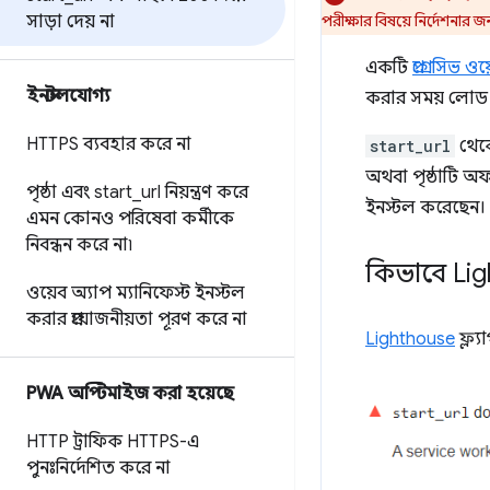
সাড়া দেয় না
পরীক্ষার বিষয়ে নির্দেশনার জন
একটি
প্রগ্রেসিভ ও
ইনস্টলযোগ্য
করার সময় লোড ক
HTTPS ব্যবহার করে না
start_url
থেকে
অথবা পৃষ্ঠাটি অফ
পৃষ্ঠা এবং start
_
url নিয়ন্ত্রণ করে
ইনস্টল করেছেন।
এমন কোনও পরিষেবা কর্মীকে
নিবন্ধন করে না৷
কিভাবে Li
ওয়েব অ্যাপ ম্যানিফেস্ট ইনস্টল
করার প্রয়োজনীয়তা পূরণ করে না
Lighthouse
ফ্ল্
PWA অপ্টিমাইজ করা হয়েছে
HTTP ট্রাফিক HTTPS-এ
পুনঃনির্দেশিত করে না