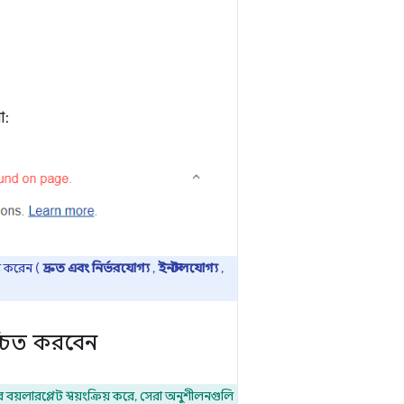
া:
স করেন (
দ্রুত এবং নির্ভরযোগ্য
,
ইনস্টলযোগ্য
,
্চিত করবেন
র বয়লারপ্লেট স্বয়ংক্রিয় করে, সেরা অনুশীলনগুলি