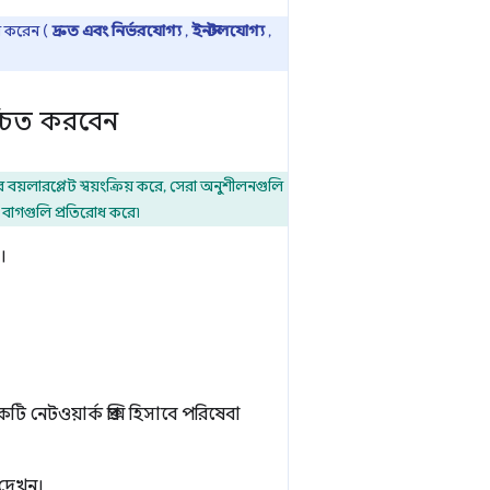
স করেন (
দ্রুত এবং নির্ভরযোগ্য
,
ইনস্টলযোগ্য
,
্চিত করবেন
র বয়লারপ্লেট স্বয়ংক্রিয় করে, সেরা অনুশীলনগুলি
ম বাগগুলি প্রতিরোধ করে৷
।
েটওয়ার্ক প্রক্সি হিসাবে পরিষেবা
দেখুন।