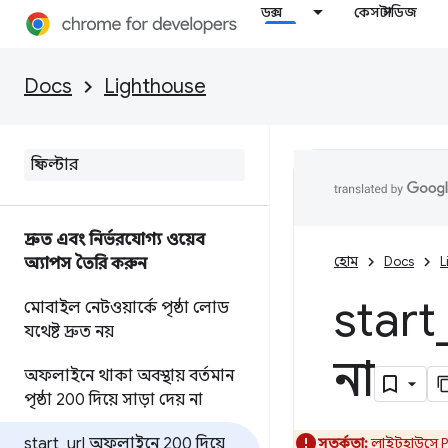
ডক্স
কেস স্টাডিজ
Docs
Lighthouse
দ্রুত এবং নির্ভরযোগ্য ওয়েব
হোম
Docs
L
অ্যাপস তৈরি করুন
start
মোবাইল নেটওয়ার্কে পৃষ্ঠা লোড
যথেষ্ট দ্রুত নয়
না
অফলাইনে থাকা অবস্থায় বর্তমান
পৃষ্ঠা 200 দিয়ে সাড়া দেয় না
start
_
url অফলাইনে 200 দিয়ে
সতর্কতা:
লাইটহাউসে PW