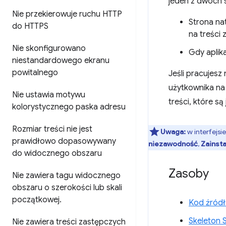
jeden z dwóch
Nie przekierowuje ruchu HTTP
Strona na
do HTTPS
na treści z
Nie skonfigurowano
Gdy aplik
niestandardowego ekranu
powitalnego
Jeśli pracujesz
użytkownika na
Nie ustawia motywu
treści, które są
kolorystycznego paska adresu
Rozmiar treści nie jest
Uwaga:
w interfejsi
prawidłowo dopasowywany
niezawodność
,
Zainsta
do widocznego obszaru
Zasoby
Nie zawiera tagu widocznego
obszaru o szerokości lub skali
początkowej
.
Kod źródł
Skeleton 
Nie zawiera treści zastępczych