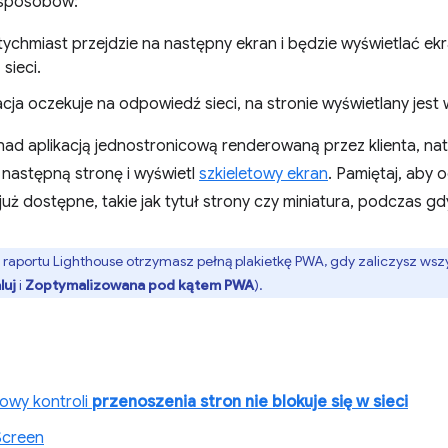
 sposobów:
tychmiast przejdzie na następny ekran i będzie wyświetlać e
 sieci.
acja oczekuje na odpowiedź sieci, na stronie wyświetlany jest
 nad aplikacją jednostronicową renderowaną przez klienta, na
 następną stronę i wyświetl
szkieletowy ekran
. Pamiętaj, aby
 już dostępne, takie jak tytuł strony czy miniatura, podczas gd
e raportu Lighthouse otrzymasz pełną plakietkę PWA, gdy zaliczysz wszy
luj
i
Zoptymalizowana pod kątem PWA
).
owy kontroli
przenoszenia stron nie blokuje się w sieci
Screen