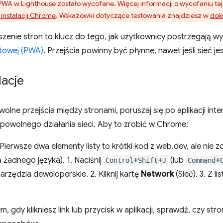
WA w Lighthouse zostało wycofane. Więcej informacji o wycofaniu tej 
 instalacji Chrome
. Wskazówki dotyczące testowania znajdziesz w
dok
zenie stron to klucz do tego, jak użytkownicy postrzegają w
netowej (PWA)
. Przejścia powinny być płynne, nawet jeśli sieć je
acje
olne przejścia między stronami, poruszaj się po aplikacji inte
owolnego działania sieci. Aby to zrobić w Chrome:
Pierwsze dwa elementy listy to krótki kod z web.dev, ale nie 
a żadnego języka). 1. Naciśnij
+
+
(lub
+
Control
Shift
J
Command
rzędzia deweloperskie. 2. Kliknij kartę
Network
(Sieć). 3. Z li
, gdy klikniesz link lub przycisk w aplikacji, sprawdź, czy s