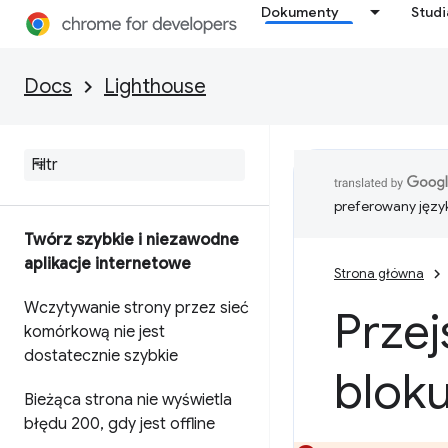
Dokumenty
Stud
Docs
Lighthouse
preferowany języ
Twórz szybkie i niezawodne
aplikacje internetowe
Strona główna
Wczytywanie strony przez sieć
Przej
komórkową nie jest
dostatecznie szybkie
bloku
Bieżąca strona nie wyświetla
błędu 200
,
gdy jest offline