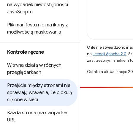
na wypadek niedostępności
Java
Scriptu
Plik manifestu nie ma ikony z
możliwością maskowania
O ile nie stwierdzono inac
Kontrole ręczne
na
licencji Apache 2.0
. S
zastrzeżonym znakiem to
Witryna działa w różnych
Ostatnia aktualizacja: 2
przeglądarkach
Przejścia między stronami nie
sprawiają wrażenia
,
że blokują
Opublikuj coś
się one w sieci
Zgłoś błąd
Każda strona ma swój adres
Zobacz nierozwiązane problemy
URL