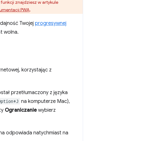
funkcji znajdziesz w artykule
umentacji PWA
.
ydajność Twojej
progresywnej
st wolna.
rnetowej, korzystając z
został przetłumaczony z języka
+
na komputerze Mac),
Option
J
sty
Ograniczanie
wybierz
trona odpowiada natychmiast na