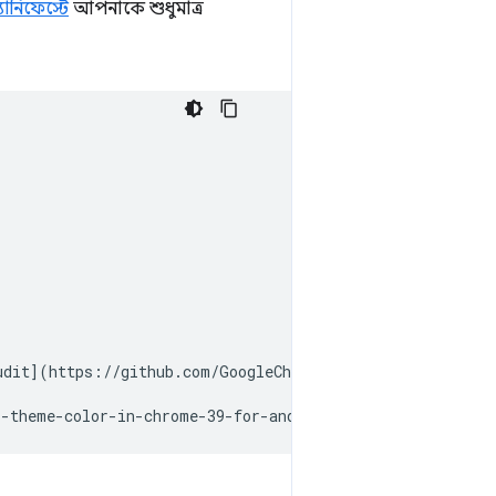
্যানিফেস্টে
আপনাকে শুধুমাত্র
udit](https://github.com/GoogleChrome/lighthouse/blob/m
r-theme-color-in-chrome-39-for-android)