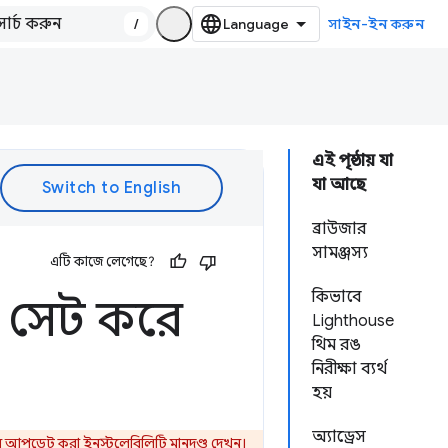
/
সাইন-ইন করুন
এই পৃষ্ঠায় যা
যা আছে
ব্রাউজার
সামঞ্জস্য
এটি কাজে লেগেছে?
কিভাবে
ঙ সেট করে
Lighthouse
থিম রঙ
নিরীক্ষা ব্যর্থ
হয়
অ্যাড্রেস
আপডেট করা ইনস্টলেবিলিটি মানদণ্ড
দেখুন।