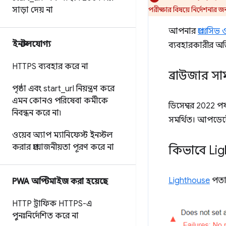
সাড়া দেয় না
পরীক্ষার বিষয়ে নির্দেশনার জন
আপনার
প্রগ্রেস
ইনস্টলযোগ্য
ব্যবহারকারীর অভিজ
HTTPS ব্যবহার করে না
ব্রাউজার সাম
পৃষ্ঠা এবং start
_
url নিয়ন্ত্রণ করে
এমন কোনও পরিষেবা কর্মীকে
ডিসেম্বর 2022 পর্
নিবন্ধন করে না৷
সমর্থিত। আপডেট
ওয়েব অ্যাপ ম্যানিফেস্ট ইনস্টল
করার প্রয়োজনীয়তা পূরণ করে না
কিভাবে Ligh
Lighthouse
পতাক
PWA অপ্টিমাইজ করা হয়েছে
HTTP ট্রাফিক HTTPS-এ
পুনঃনির্দেশিত করে না