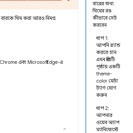
বারের জন্য
থিমের রঙ
কীভাবে সেট
রেস বারকে থিম করা আরও নিমগ্ন
করবেন
ধাপ 1:
আপনি ব্র্যান্ড
করতে চান
এমন প্রতিটি
oogle Chrome এবং Microsoft Edge-এ
পৃষ্ঠায় একটি
theme-
color মেটা
ট্যাগ যোগ
করুন
ধাপ 2:
আপনার
ওয়েব অ্যাপ
ম্যানিফেস্টে