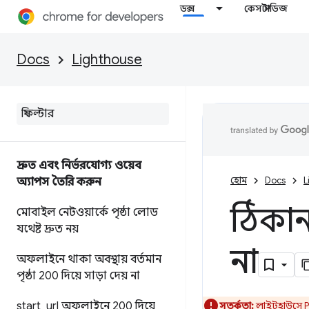
ডক্স
কেস স্টাডিজ
Docs
Lighthouse
দ্রুত এবং নির্ভরযোগ্য ওয়েব
হোম
Docs
L
অ্যাপস তৈরি করুন
ঠিকান
মোবাইল নেটওয়ার্কে পৃষ্ঠা লোড
যথেষ্ট দ্রুত নয়
না
অফলাইনে থাকা অবস্থায় বর্তমান
পৃষ্ঠা 200 দিয়ে সাড়া দেয় না
start
_
url অফলাইনে 200 দিয়ে
সতর্কতা:
লাইটহাউসে PW