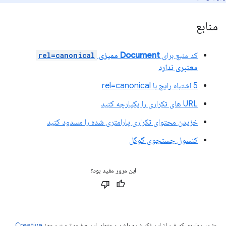
منابع
کد منبع برای
Document ممیزی
rel=canonical
معتبری ندارد
5 اشتباه رایج با rel=canonical
URL های تکراری را یکپارچه کنید
خزیدن محتوای تکراری پارامتری شده را مسدود کنید
کنسول جستجوی گوگل
این مرور مفید بود؟
جز در مواردی که غیر از این ذکر شده باشد،‌محتوای این صفحه تحت مجوز
Creative