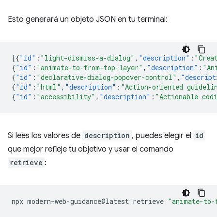
Esto generará un objeto JSON en tu terminal:
[{
"id"
:
"light-dismiss-a-dialog"
,
"description"
:
"Crea
{
"id"
:
"animate-to-from-top-layer"
,
"description"
:
"An
{
"id"
:
"declarative-dialog-popover-control"
,
"descript
{
"id"
:
"html"
,
"description"
:
"Action-oriented guideli
{
"id"
:
"accessibility"
,
"description"
:
"Actionable cod
Si lees los valores de
description
, puedes elegir el
id
que mejor refleje tu objetivo y usar el comando
retrieve
:
npx
modern-web-guidance@latest
retrieve
"animate-to-