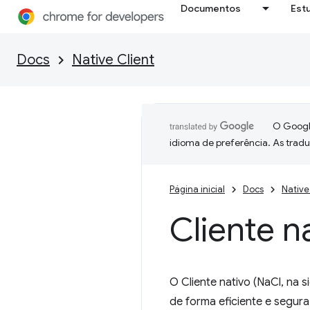
Documentos
Est
Docs
Native Client
O Google
idioma de preferência. As trad
Página inicial
Docs
Native
Cliente n
O Cliente nativo (NaCl, na
de forma eficiente e segur