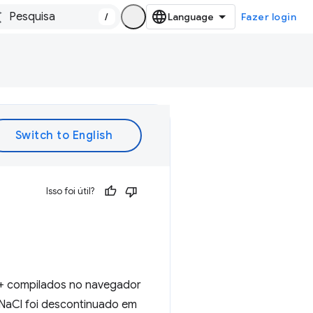
/
Fazer login
Isso foi útil?
C++ compilados no navegador
 NaCl foi descontinuado em