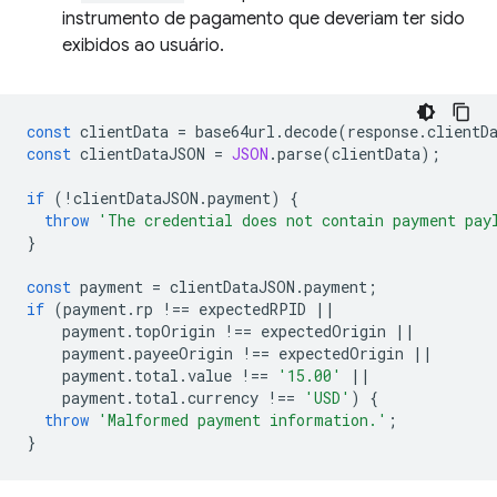
instrumento de pagamento que deveriam ter sido
exibidos ao usuário.
const
clientData
=
base64url
.
decode
(
response
.
clientD
const
clientDataJSON
=
JSON
.
parse
(
clientData
);
if
(
!
clientDataJSON
.
payment
)
{
throw
'The credential does not contain payment pay
}
const
payment
=
clientDataJSON
.
payment
;
if
(
payment
.
rp
!==
expectedRPID
||
payment
.
topOrigin
!==
expectedOrigin
||
payment
.
payeeOrigin
!==
expectedOrigin
||
payment
.
total
.
value
!==
'15.00'
||
payment
.
total
.
currency
!==
'USD'
)
{
throw
'Malformed payment information.'
;
}