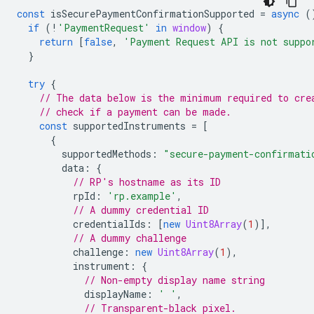
const
isSecurePaymentConfirmationSupported
=
async
(
if
(
!
'PaymentRequest'
in
window
)
{
return
[
false
,
'Payment Request API is not suppo
}
try
{
// The data below is the minimum required to cre
// check if a payment can be made.
const
supportedInstruments
=
[
{
supportedMethods
:
"secure-payment-confirmati
data
:
{
// RP's hostname as its ID
rpId
:
'rp.example'
,
// A dummy credential ID
credentialIds
:
[
new
Uint8Array
(
1
)],
// A dummy challenge
challenge
:
new
Uint8Array
(
1
),
instrument
:
{
// Non-empty display name string
displayName
:
' '
,
// Transparent-black pixel.