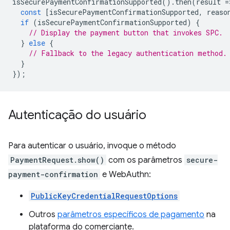
isSecurePaymentConfirmationSupported
().
then
(
result
=
const
[
isSecurePaymentConfirmationSupported
,
reaso
if
(
isSecurePaymentConfirmationSupported
)
{
// Display the payment button that invokes SPC.
}
else
{
// Fallback to the legacy authentication method.
}
});
Autenticação do usuário
Para autenticar o usuário, invoque o método
PaymentRequest.show()
com os parâmetros
secure-
payment-confirmation
e WebAuthn:
PublicKeyCredentialRequestOptions
Outros
parâmetros específicos de pagamento
na
plataforma do comerciante.