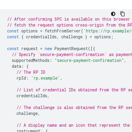
// After confirming SPC is available on this browser
// fetch the request options cross-origin from the R
const
options
=
fetchFromServer
(
'https://rp.example/
const
{
credentialIds
,
challenge
}
=
options
;
const
request
=
new
PaymentRequest
([{
// Specify `secure-payment-confirmation` as paymen
supportedMethods
:
"secure-payment-confirmation"
,
data
:
{
// The RP ID
rpId
:
'rp.example'
,
// List of credential IDs obtained from the RP s
credentialIds
,
// The challenge is also obtained from the RP se
challenge
,
// A display name and an icon that represent the
instrument
:
{