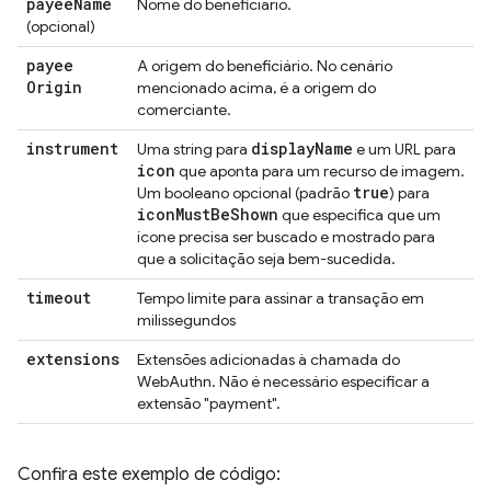
payee
Name
Nome do beneficiário.
(opcional)
payee
A origem do beneficiário. No cenário
Origin
mencionado acima, é a origem do
comerciante.
instrument
display
Name
Uma string para
e um URL para
icon
que aponta para um recurso de imagem.
true
Um booleano opcional (padrão
) para
icon
Must
Be
Shown
que especifica que um
ícone precisa ser buscado e mostrado para
que a solicitação seja bem-sucedida.
timeout
Tempo limite para assinar a transação em
milissegundos
extensions
Extensões adicionadas à chamada do
WebAuthn. Não é necessário especificar a
extensão "payment".
Confira este exemplo de código: