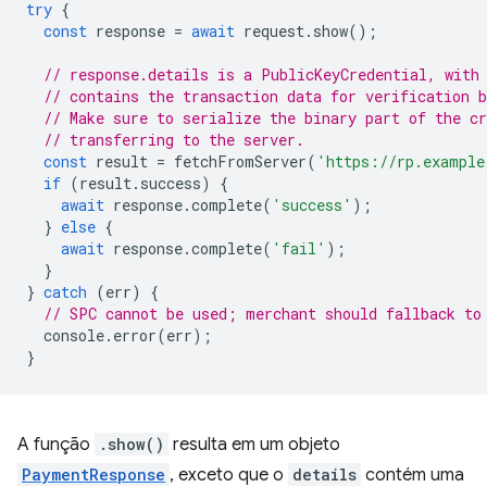
try
{
const
response
=
await
request
.
show
();
// response.details is a PublicKeyCredential, with
// contains the transaction data for verification b
// Make sure to serialize the binary part of the cr
// transferring to the server.
const
result
=
fetchFromServer
(
'https://rp.example
if
(
result
.
success
)
{
await
response
.
complete
(
'success'
);
}
else
{
await
response
.
complete
(
'fail'
);
}
}
catch
(
err
)
{
// SPC cannot be used; merchant should fallback to
console
.
error
(
err
);
}
A função
.show()
resulta em um objeto
PaymentResponse
, exceto que o
details
contém uma