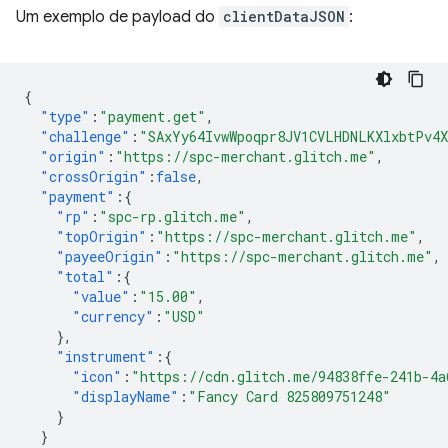
Um exemplo de payload do
clientDataJSON
:
{
"type"
:
"payment.get"
,
"challenge"
:
"SAxYy64IvwWpoqpr8JV1CVLHDNLKXlxbtPv4
"origin"
:
"https://spc-merchant.glitch.me"
,
"crossOrigin"
:
false
,
"payment"
:{
"rp"
:
"spc-rp.glitch.me"
,
"topOrigin"
:
"https://spc-merchant.glitch.me"
,
"payeeOrigin"
:
"https://spc-merchant.glitch.me"
,
"total"
:{
"value"
:
"15.00"
,
"currency"
:
"USD"
},
"instrument"
:{
"icon"
:
"https://cdn.glitch.me/94838ffe-241b-4a
"displayName"
:
"Fancy Card 825809751248"
}
}