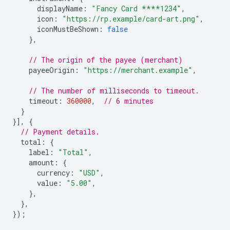
displayName
:
"Fancy Card ****1234"
,
icon
:
"https://rp.example/card-art.png"
,
iconMustBeShown
:
false
},
// The origin of the payee (merchant)
payeeOrigin
:
"https://merchant.example"
,
// The number of milliseconds to timeout.
timeout
:
360000
,
// 6 minutes
}
}],
{
// Payment details.
total
:
{
label
:
"Total"
,
amount
:
{
currency
:
"USD"
,
value
:
"5.00"
,
},
},
});