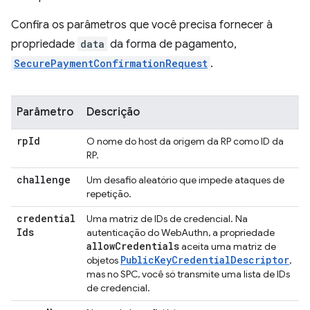
Confira os parâmetros que você precisa fornecer à
propriedade
data
da forma de pagamento,
SecurePaymentConfirmationRequest
.
Parâmetro
Descrição
rp
Id
O nome do host da origem da RP como ID da
RP.
challenge
Um desafio aleatório que impede ataques de
repetição.
credential
Uma matriz de IDs de credencial. Na
Ids
autenticação do WebAuthn, a propriedade
allow
Credentials
aceita uma matriz de
PublicKeyCredentialDescriptor
objetos
,
mas no SPC, você só transmite uma lista de IDs
de credencial.