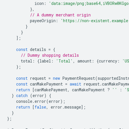
icon
:
'data:image/png;base64,iVBORw0KGgo
},
// A dummy merchant origin
payeeOrigin
:
'https://non-existent.example
}
}
];
const
details
=
{
// Dummy shopping details
total
:
{
label
:
'Total'
,
amount
:
{
currency
:
'U
};
const
request
=
new
PaymentRequest
(
supportedInst
const
canMakePayment
=
await
request
.
canMakePaym
return
[
canMakePayment
,
canMakePayment
?
''
:
'
}
catch
(
error
)
{
console
.
error
(
error
);
return
[
false
,
error
.
message
];
}
};