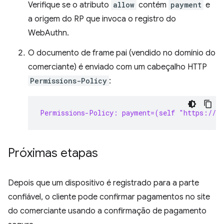
Verifique se o atributo
allow
contém
payment
e
a origem do RP que invoca o registro do
WebAuthn.
O documento de frame pai (vendido no domínio do
comerciante) é enviado com um cabeçalho HTTP
Permissions-Policy
:
Permissions-Policy: payment=(self "https://s
Próximas etapas
Depois que um dispositivo é registrado para a parte
confiável, o cliente pode confirmar pagamentos no site
do comerciante usando a confirmação de pagamento