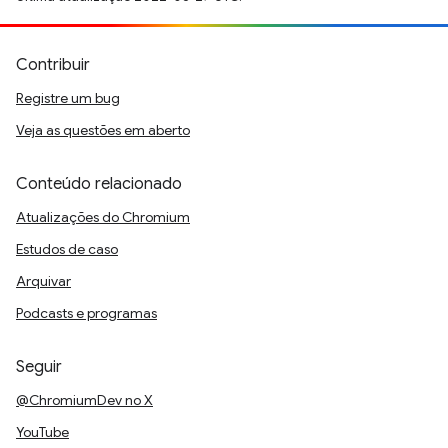
Contribuir
Registre um bug
Veja as questões em aberto
Conteúdo relacionado
Atualizações do Chromium
Estudos de caso
Arquivar
Podcasts e programas
Seguir
@ChromiumDev no X
YouTube