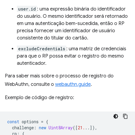
user.id
: uma expressão binária do identificador
do usuário. O mesmo identificador será retornado
em uma autenticação bem-sucedida, então o RP
precisa fornecer um identificador de usuário
consistente do titular do cartão.
excludeCredentials
: uma matriz de credenciais
para que o RP possa evitar o registro do mesmo
autenticador.
Para saber mais sobre o processo de registro do
WebAuthn, consulte o
webauthn.guide
.
Exemplo de código de registro:
const
options
=
{
challenge
:
new
Uint8Array
([
21.
..]),
rp
:
{