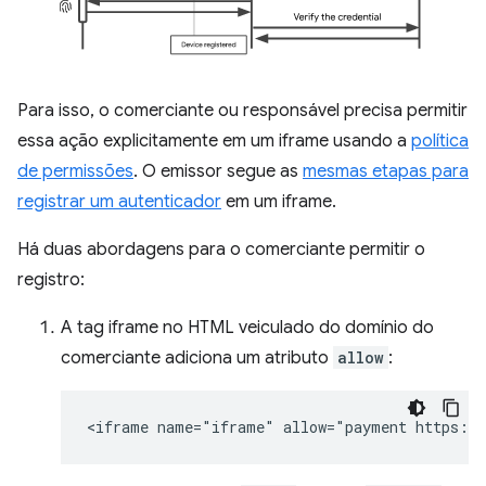
Para isso, o comerciante ou responsável precisa permitir
essa ação explicitamente em um iframe usando a
política
de permissões
. O emissor segue as
mesmas etapas para
registrar um autenticador
em um iframe.
Há duas abordagens para o comerciante permitir o
registro:
A tag iframe no HTML veiculado do domínio do
comerciante adiciona um atributo
allow
: