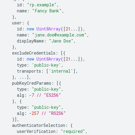
id
:
"rp.example"
,
name
:
"Fancy Bank"
,
},
user
:
{
id
:
new
Uint8Array
([
21.
..]),
name
:
"jane.doe@example.com"
,
displayName
:
"Jane Doe"
,
},
excludeCredentials
:
[{
id
:
new
Uint8Array
([
21.
..]),
type
:
'public-key'
,
transports
:
[
'internal'
],
},
...],
pubKeyCredParams
:
[{
type
:
"public-key"
,
alg
:
-
7
// "ES256"
},
{
type
:
"public-key"
,
alg
:
-
257
// "RS256"
}],
authenticatorSelection
:
{
userVerification
:
"required"
,