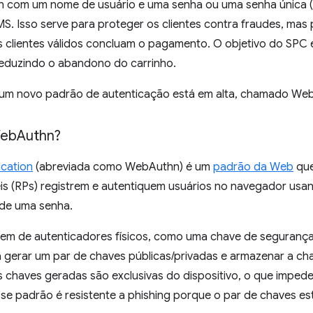
gin com um nome de usuário e uma senha ou uma senha única 
. Isso serve para proteger os clientes contra fraudes, mas 
 clientes válidos concluam o pagamento. O objetivo do SPC é 
reduzindo o abandono do carrinho.
 um novo padrão de autenticação está em alta, chamado We
Web
Authn?
cation
(abreviada como WebAuthn) é um
padrão da Web
que
eis (RPs) registrem e autentiquem usuários no navegador usa
 de uma senha.
m de autenticadores físicos, como uma chave de segurança.
 gerar um par de chaves públicas/privadas e armazenar a cha
as chaves geradas são exclusivas do dispositivo, o que imped
sse padrão é resistente a phishing porque o par de chaves es