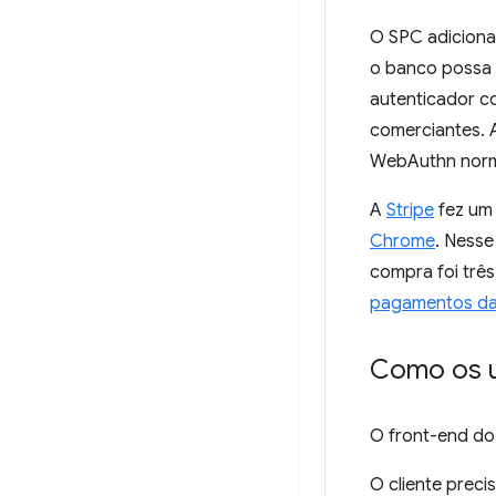
O SPC adicion
o banco possa 
autenticador co
comerciantes. 
WebAuthn norm
A
Stripe
fez um
Chrome
. Nesse
compra foi três
pagamentos d
Como os u
O front-end do
O cliente preci