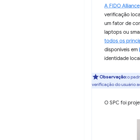
A FIDO Alliance
verificação loc
um fator de co
laptops ou sm
todos os princ
disponíveis em
identidade loca
Observação
:o pad
verificação do usuário 
O SPC foi proj