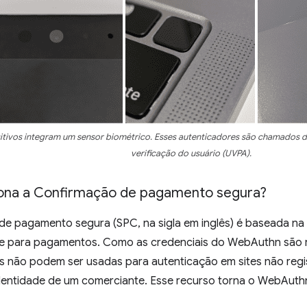
itivos integram um sensor biométrico. Esses autenticadores são chamados d
verificação do usuário (UVPA).
ona a Confirmação de pagamento segura?
de pagamento segura (SPC, na sigla em inglês) é baseada na
e para pagamentos. Como as credenciais do WebAuthn são r
las não podem ser usadas para autenticação em sites não re
 identidade de um comerciante. Esse recurso torna o WebAuth