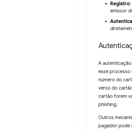
Registro
:
emissor d
Autentic
diretamen
Autentica
A autenticação
esse processo 
número do cart
verso do cartã
cartão forem v
phishing.
Outros mecanis
pagador pode se