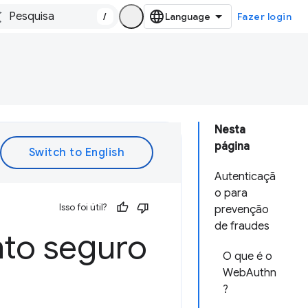
/
Fazer login
Nesta
página
Autenticaçã
o para
Isso foi útil?
prevenção
de fraudes
to seguro
O que é o
WebAuthn
?