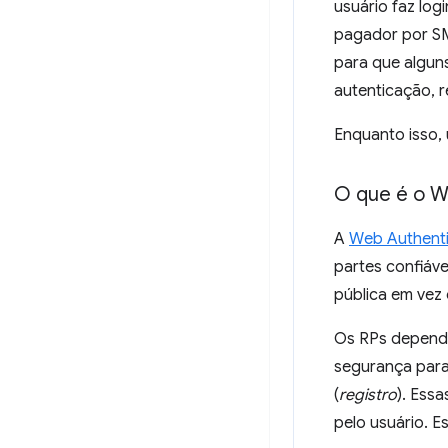
usuário faz lo
pagador por SMS
para que alguns
autenticação, 
Enquanto isso,
O que é o 
A
Web Authenti
partes confiáv
pública em vez
Os RPs depende
segurança para
(
registro
). Ess
pelo usuário. E