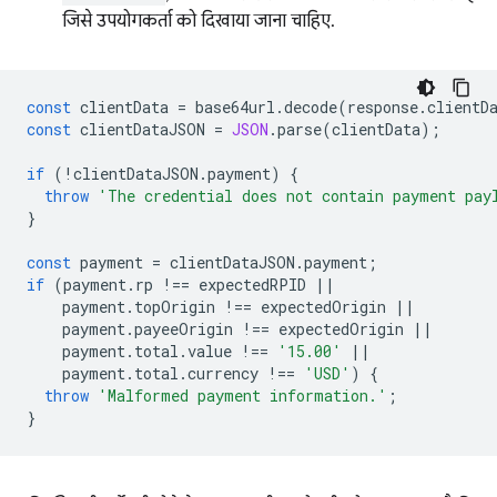
जिसे उपयोगकर्ता को दिखाया जाना चाहिए.
const
clientData
=
base64url
.
decode
(
response
.
clientD
const
clientDataJSON
=
JSON
.
parse
(
clientData
);
if
(
!
clientDataJSON
.
payment
)
{
throw
'The credential does not contain payment pay
}
const
payment
=
clientDataJSON
.
payment
;
if
(
payment
.
rp
!==
expectedRPID
||
payment
.
topOrigin
!==
expectedOrigin
||
payment
.
payeeOrigin
!==
expectedOrigin
||
payment
.
total
.
value
!==
'15.00'
||
payment
.
total
.
currency
!==
'USD'
)
{
throw
'Malformed payment information.'
;
}