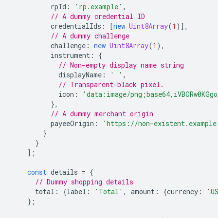
rpId
:
'rp.example'
,
// A dummy credential ID
credentialIds
:
[
new
Uint8Array
(
1
)],
// A dummy challenge
challenge
:
new
Uint8Array
(
1
),
instrument
:
{
// Non-empty display name string
displayName
:
' '
,
// Transparent-black pixel.
icon
:
'data:image/png;base64,iVBORw0KGgo
},
// A dummy merchant origin
payeeOrigin
:
'https://non-existent.example
}
}
];
const
details
=
{
// Dummy shopping details
total
:
{
label
:
'Total'
,
amount
:
{
currency
:
'U
};