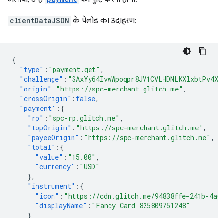
clientDataJSON
के पेलोड का उदाहरण:
{
"type"
:
"payment.get"
,
"challenge"
:
"SAxYy64IvwWpoqpr8JV1CVLHDNLKXlxbtPv4
"origin"
:
"https://spc-merchant.glitch.me"
,
"crossOrigin"
:
false
,
"payment"
:{
"rp"
:
"spc-rp.glitch.me"
,
"topOrigin"
:
"https://spc-merchant.glitch.me"
,
"payeeOrigin"
:
"https://spc-merchant.glitch.me"
,
"total"
:{
"value"
:
"15.00"
,
"currency"
:
"USD"
},
"instrument"
:{
"icon"
:
"https://cdn.glitch.me/94838ffe-241b-4a
"displayName"
:
"Fancy Card 825809751248"
}