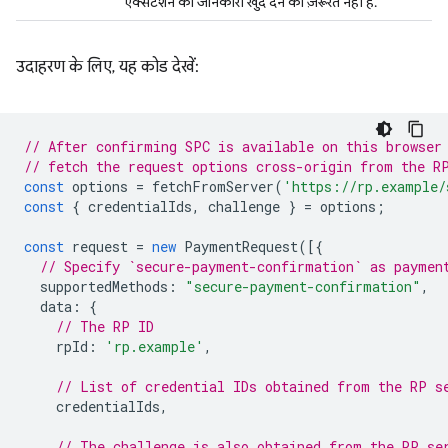
एक्सटेंशन की जानकारी खुद देने की ज़रूरत नहीं है.
उदाहरण के लिए, यह कोड देखें:
// After confirming SPC is available on this browser
// fetch the request options cross-origin from the R
const
options
=
fetchFromServer
(
'https://rp.example/
const
{
credentialIds
,
challenge
}
=
options
;
const
request
=
new
PaymentRequest
([{
// Specify `secure-payment-confirmation` as paymen
supportedMethods
:
"secure-payment-confirmation"
,
data
:
{
// The RP ID
rpId
:
'rp.example'
,
// List of credential IDs obtained from the RP s
credentialIds
,
// The challenge is also obtained from the RP se