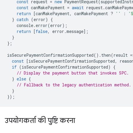
const
request
=
new
PaymentRequest
(
supportedInst
const
canMakePayment
=
await
request
.
canMakePaym
return
[
canMakePayment
,
canMakePayment
?
''
:
'
}
catch
(
error
)
{
console
.
error
(
error
);
return
[
false
,
error
.
message
];
}
};
isSecurePaymentConfirmationSupported
().
then
(
result
=
const
[
isSecurePaymentConfirmationSupported
,
reaso
if
(
isSecurePaymentConfirmationSupported
)
{
// Display the payment button that invokes SPC.
}
else
{
// Fallback to the legacy authentication method.
}
});
उपयोगकर्ता की पुष्टि करना