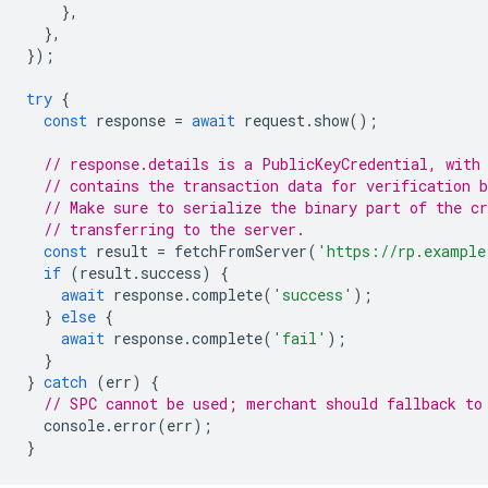
},
},
});
try
{
const
response
=
await
request
.
show
();
// response.details is a PublicKeyCredential, with
// contains the transaction data for verification b
// Make sure to serialize the binary part of the cr
// transferring to the server.
const
result
=
fetchFromServer
(
'https://rp.example
if
(
result
.
success
)
{
await
response
.
complete
(
'success'
);
}
else
{
await
response
.
complete
(
'fail'
);
}
}
catch
(
err
)
{
// SPC cannot be used; merchant should fallback to
console
.
error
(
err
);
}