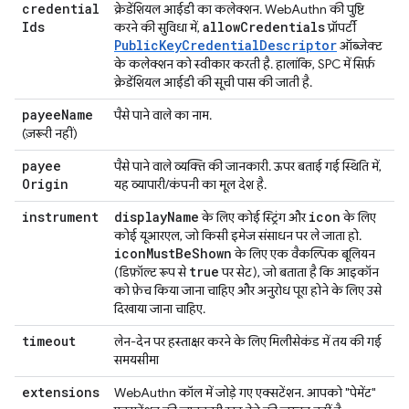
credential
क्रेडेंशियल आईडी का कलेक्शन. WebAuthn की पुष्टि
Ids
allow
Credentials
करने की सुविधा में,
प्रॉपर्टी
PublicKeyCredentialDescriptor
ऑब्जेक्ट
के कलेक्शन को स्वीकार करती है. हालांकि, SPC में सिर्फ़
क्रेडेंशियल आईडी की सूची पास की जाती है.
payee
Name
पैसे पाने वाले का नाम.
(ज़रूरी नहीं)
payee
पैसे पाने वाले व्यक्ति की जानकारी. ऊपर बताई गई स्थिति में,
Origin
यह व्यापारी/कंपनी का मूल देश है.
instrument
display
Name
icon
के लिए कोई स्ट्रिंग और
के लिए
कोई यूआरएल, जो किसी इमेज संसाधन पर ले जाता हो.
icon
Must
Be
Shown
के लिए एक वैकल्पिक बूलियन
true
(डिफ़ॉल्ट रूप से
पर सेट), जो बताता है कि आइकॉन
को फ़ेच किया जाना चाहिए और अनुरोध पूरा होने के लिए उसे
दिखाया जाना चाहिए.
timeout
लेन-देन पर हस्ताक्षर करने के लिए मिलीसेकंड में तय की गई
समयसीमा
extensions
WebAuthn कॉल में जोड़े गए एक्सटेंशन. आपको "पेमेंट"