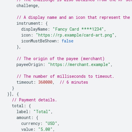
challenge
,
// A display name and an icon that represent the
instrument
:
{
displayName
:
"Fancy Card ****1234"
,
icon
:
"https://rp.example/card-art.png"
,
iconMustBeShown
:
false
},
// The origin of the payee (merchant)
payeeOrigin
:
"https://merchant.example"
,
// The number of milliseconds to timeout.
timeout
:
360000
,
// 6 minutes
}
}],
{
// Payment details.
total
:
{
label
:
"Total"
,
amount
:
{
currency
:
"USD"
,
value
:
"5.00"
,