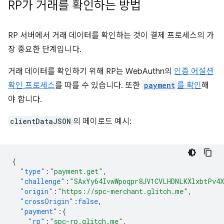
RP가 거래를 확인하는 방법
RP 서버에서 거래 데이터를 확인하는 것이 결제 프로세스의 가
장 중요한 단계입니다.
거래 데이터를 확인하기 위해 RP는 WebAuthn의
인증 어설션
확인 프로세스
를 따를 수 있습니다. 또한
payment
를 확인
해
야 합니다.
clientDataJSON
의 페이로드 예시:
{
"type"
:
"payment.get"
,
"challenge"
:
"SAxYy64IvwWpoqpr8JV1CVLHDNLKXlxbtPv4
"origin"
:
"https://spc-merchant.glitch.me"
,
"crossOrigin"
:
false
,
"payment"
:{
"rp"
:
"spc-rp.glitch.me"
,