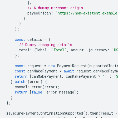
},
// A dummy merchant origin
payeeOrigin
:
'https://non-existent.example
}
}
];
const
details
=
{
// Dummy shopping details
total
:
{
label
:
'Total'
,
amount
:
{
currency
:
'U
};
const
request
=
new
PaymentRequest
(
supportedInst
const
canMakePayment
=
await
request
.
canMakePaym
return
[
canMakePayment
,
canMakePayment
?
''
:
'
}
catch
(
error
)
{
console
.
error
(
error
);
return
[
false
,
error
.
message
];
}
};
isSecurePaymentConfirmationSupported
().
then
(
result
=