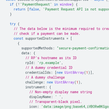
if
(
!
'PaymentRequest'
in
window
)
{
return
[
false
,
'Payment Request API is not suppo
}
try
{
// The data below is the minimum required to cre
// check if a payment can be made.
const
supportedInstruments
=
[
{
supportedMethods
:
"secure-payment-confirmati
data
:
{
// RP's hostname as its ID
rpId
:
'rp.example'
,
// A dummy credential ID
credentialIds
:
[
new
Uint8Array
(
1
)],
// A dummy challenge
challenge
:
new
Uint8Array
(
1
),
instrument
:
{
// Non-empty display name string
displayName
:
' '
,
// Transparent-black pixel.
icon
:
'data:image/png;base64,iVBORw0KGgo