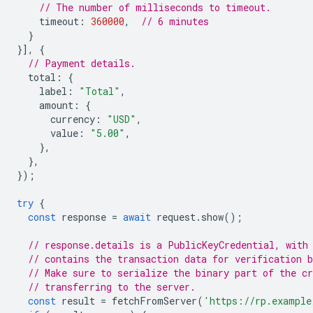
// The number of milliseconds to timeout.
timeout
:
360000
,
// 6 minutes
}
}],
{
// Payment details.
total
:
{
label
:
"Total"
,
amount
:
{
currency
:
"USD"
,
value
:
"5.00"
,
},
},
});
try
{
const
response
=
await
request
.
show
();
// response.details is a PublicKeyCredential, with
// contains the transaction data for verification b
// Make sure to serialize the binary part of the cr
// transferring to the server.
const
result
=
fetchFromServer
(
'https://rp.example