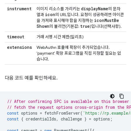
instrument
display
Name
이미지 리소스를 가리키는
의 문자
icon
열과
의 URL입니다. 요청이 성공하려면 아이콘
icon
Must
Be
을 가져와 표시해야 함을 지정하는
Shown
true
의 불리언(기본값:
)입니다(선택사항).
timeout
거래 서명 시간 제한(밀리초)
extensions
WebAuthn 호출에 확장이 추가되었습니다.
'payment' 확장 프로그램을 직접 지정할 필요는 없
습니다.
다음 코드 예를 확인하세요.
// After confirming SPC is available on this browser
// fetch the request options cross-origin from the R
const
options
=
fetchFromServer
(
'https://rp.example/
const
{
credentialIds
,
challenge
}
=
options
;
const
request
=
new
PaymentRequest
([{