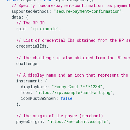
// Specify `secure-payment-confirmation` as paymen
supportedMethods
:
"secure-payment-confirmation"
,
data
:
{
// The RP ID
rpId
:
'rp.example'
,
// List of credential IDs obtained from the RP s
credentialIds
,
// The challenge is also obtained from the RP se
challenge
,
// A display name and an icon that represent the
instrument
:
{
displayName
:
"Fancy Card ****1234"
,
icon
:
"https://rp.example/card-art.png"
,
iconMustBeShown
:
false
},
// The origin of the payee (merchant)
payeeOrigin
:
"https://merchant.example"
,