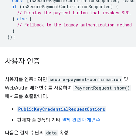
const
[
isSecurePaymentConfirmationSupported
,
reaso
if
(
isSecurePaymentConfirmationSupported
)
{
// Display the payment button that invokes SPC.
}
else
{
// Fallback to the legacy authentication method.
}
});
사용자 인증
사용자를 인증하려면
secure-payment-confirmation
및
WebAuthn 매개변수를 사용하여
PaymentRequest.show()
메서드를 호출합니다.
PublicKeyCredentialRequestOptions
판매자 플랫폼의 기타
결제 관련 매개변수
다음은 결제 수단의
data
속성