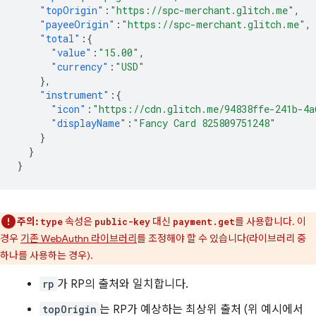
"topOrigin"
:
"https://spc-merchant.glitch.me"
,
"payeeOrigin"
:
"https://spc-merchant.glitch.me"
,
"total"
:{
"value"
:
"15.00"
,
"currency"
:
"USD"
},
"instrument"
:{
"icon"
:
"https://cdn.glitch.me/94838ffe-241b-4a
"displayName"
:
"Fancy Card 825809751248"
}
}
}
주의:
속성은
대신
를 사용합니다. 이
type
public-key
payment.get
경우
기존 WebAuthn 라이브러리
를 조정해야 할 수 있습니다(라이브러리 중
하나를 사용하는 경우).
rp
가 RP의 출처와 일치합니다.
topOrigin
는 RP가 예상하는 최상위 출처 (위 예시에서