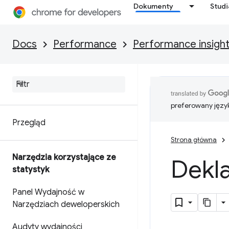
Dokumenty
Stud
Docs
Performance
Performance insigh
preferowany języ
Przegląd
Strona główna
Narzędzia korzystające ze
Dekl
statystyk
Panel Wydajność w
Narzędziach deweloperskich
Audyty wydajności