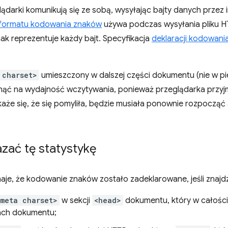
lądarki komunikują się ze sobą, wysyłając bajty danych przez in
formatu kodowania znaków
używa podczas wysyłania pliku H
znak reprezentuje każdy bajt. Specyfikacja
deklaracji kodowani
 charset>
umieszczony w dalszej części dokumentu (nie w p
ąć na wydajność wczytywania, ponieważ przeglądarka przyj
 okaże się, że się pomyliła, będzie musiała ponownie rozpocz
zać tę statystykę
je, że kodowanie znaków zostało zadeklarowane, jeśli znajdz
<meta charset>
w sekcji
<head>
dokumentu, który w całości 
ach dokumentu;