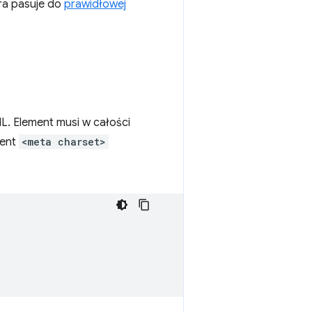
óra pasuje do
prawidłowej
. Element musi w całości
ment
<meta charset>