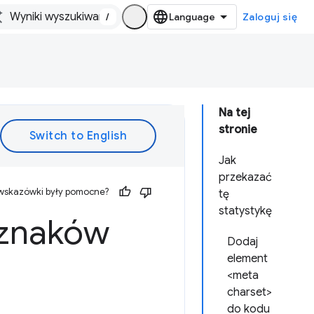
/
Zaloguj się
Na tej
stronie
Jak
przekazać
 wskazówki były pomocne?
tę
statystykę
 znaków
Dodaj
element
<meta
charset>
do kodu