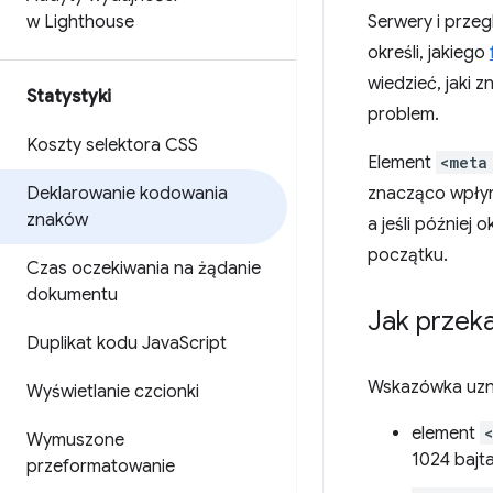
w Lighthouse
Serwery i przeg
określi, jakiego
wiedzieć, jaki 
Statystyki
problem.
Koszty selektora CSS
Element
<meta
Deklarowanie kodowania
znacząco wpłyn
znaków
a jeśli później
początku.
Czas oczekiwania na żądanie
dokumentu
Jak przeka
Duplikat kodu Java
Script
Wskazówka uzna
Wyświetlanie czcionki
element
Wymuszone
1024 bajt
przeformatowanie