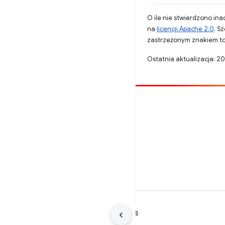
O ile nie stwierdzono inac
na
licencji Apache 2.0
. S
zastrzeżonym znakiem to
Ostatnia aktualizacja: 
Opublikuj coś
Zgłoś błąd
Zobacz nierozwiązane problemy
Warunki
Prywatność
Manage cookies