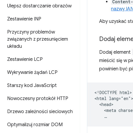
Content
Ulepsz dostarczanie obrazów
nazwy IA
Zestawienie INP
Aby uzyskać sta
Przyczyny problemów
Dodaj elem
związanych z przesunięciem
układu
Dodaj element
Zestawienie LCP
mieścić się w 
powinien być p
Wykrywanie żądań LCP
Starszy kod Java
Script
<!DOCTYPE html>

Nowoczesny protokół HTTP
<html lang="en">
  <head>

    <meta charse
Drzewo zależności sieciowych
Optymalizuj rozmiar DOM