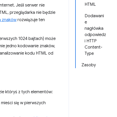
HTML
ternet. Jeśli serwer nie
TML, przeglądarka nie będzie
Dodawani
a znaków
rozwiązuje ten
e
nagłówka
odpowiedz
ierwszych 1024 bajtach) może
i HTTP
mie jedno kodowanie znaków,
Content-
ąć analizowanie kodu HTML od
Type
Zasoby
ie któryś z tych elementów:
mieści się w pierwszych