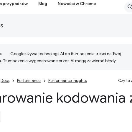
ia przypadków
Blog
Nowości w Chrome
ts
Google używa technologii AI do tłumaczenia treści na Twój
k. Tłumaczenia wygenerowane przez AI mogą zawierać błędy.
Docs
Performance
Performance insights
Czy te
arowanie kodowania