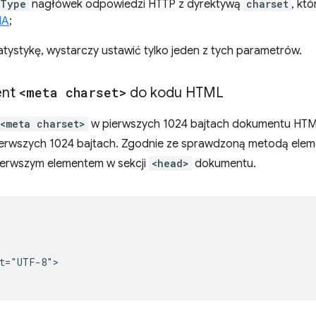
-Type
nagłówek odpowiedzi HTTP z dyrektywą
charset
, kt
NA
;
tystykę, wystarczy ustawić tylko jeden z tych parametrów.
ent
<meta charset>
do kodu HTML
<meta charset>
w pierwszych 1024 bajtach dokumentu HTML
pierwszych 1024 bajtach. Zgodnie ze sprawdzoną metodą ele
ierwszym elementem w sekcji
<head>
dokumentu.


t="UTF-8">
