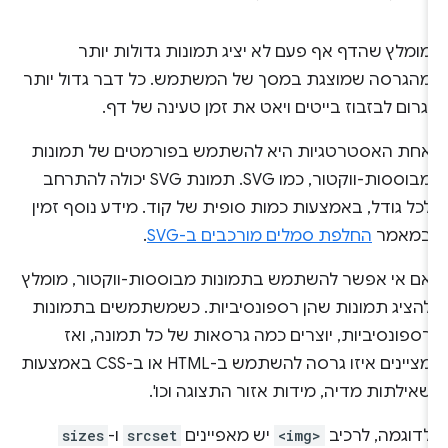
מומלץ שהדף אף פעם לא יציג תמונות גדולות יותר
מהגרסה שמוצגת במסך של המשתמש. כל דבר גדול יותר
יגרום לבזבוז בייטים ויאט את ‏‫זמן טעינה של דף.
אחת האסטרטגיות היא להשתמש בפורמטים של תמונות
מבוססות-ווקטור, כמו SVG. תמונת SVG יכולה להתרחב
לכל גודל, באמצעות כמות סופית של קוד. מידע נוסף זמין
במאמר
החלפת סמלים מורכבים ב-SVG
.
אם אי אפשר להשתמש בתמונות מבוססות-ווקטור, מומלץ
להציג תמונות שהן רספונסיביות. כשמשתמשים בתמונות
רספונסיביות, יוצרים כמה גרסאות של כל תמונה, ואז
מציינים איזו גרסה להשתמש ב-HTML או ב-CSS באמצעות
שאילתות מדיה, מידות אזור התצוגה וכו'.
לדוגמה, לרכיב
<img>
יש מאפיינים
srcset
ו-
sizes