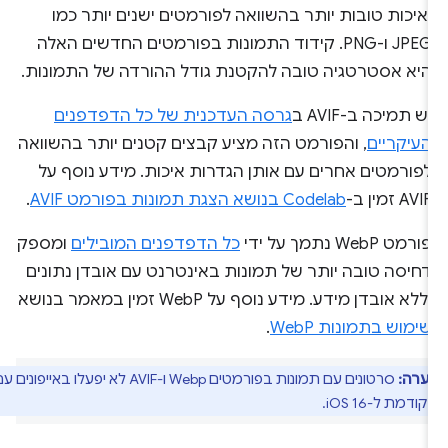
ואיכות טובות יותר בהשוואה לפורמטים ישנים יותר כמו
JPEG ו-PNG. קידוד התמונות בפורמטים החדשים האלה
היא אסטרטגיה טובה להקטנת גודל ההורדה של התמונות.
יש תמיכה ב-AVIF ב
גרסה העדכנית של כל הדפדפנים
העיקריים
, והפורמט הזה מציע קבצים קטנים יותר בהשוואה
לפורמטים אחרים עם אותן הגדרות איכות. מידע נוסף על
AVIF זמין ב-
Codelab בנושא הצגת תמונות בפורמט AVIF
.
פורמט WebP נתמך על ידי
כל הדפדפנים המובילים
ומספק
דחיסה טובה יותר של תמונות באינטרנט עם אובדן נתונים
וללא אובדן מידע. מידע נוסף על WebP זמין במאמר בנושא
שימוש בתמונות WebP
.
ערה:
סרטונים עם תמונות בפורמטים Webp ו-AVIF לא יפעלו באייפונים עם
דמת ל-iOS 16.