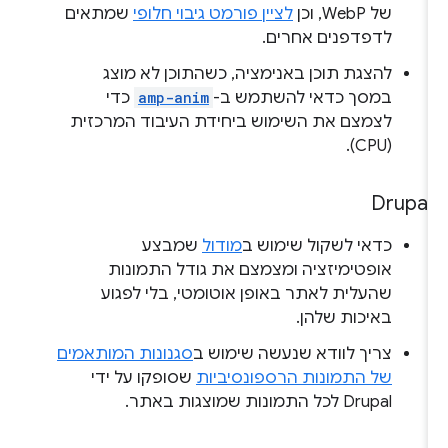
של WebP, וכן
לציין פורמט גיבוי חלופי
שמתאים
לדפדפנים אחרים.
להצגת תוכן באנימציה, כשהתוכן לא מוצג
במסך כדאי להשתמש ב-
amp-anim
כדי
לצמצם את השימוש ביחידת העיבוד המרכזית
(CPU).
Drupal
כדאי לשקול שימוש ב
מודול
שמבצע
אופטימיזציה ומצמצם את גודל התמונות
שהעלית לאתר באופן אוטומטי, בלי לפגוע
באיכות שלהן.
צריך לוודא שנעשה שימוש ב
סגנונות המותאמים
של התמונות הרספונסיביות
שסופקו על ידי
Drupal לכל התמונות שמוצגות באתר.