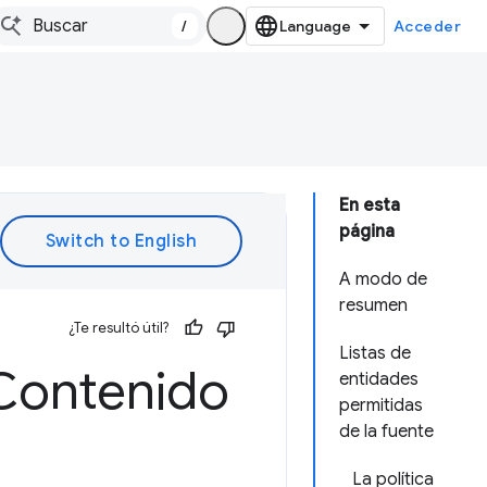
/
Acceder
En esta
página
A modo de
resumen
¿Te resultó útil?
Listas de
 Contenido
entidades
permitidas
de la fuente
La política