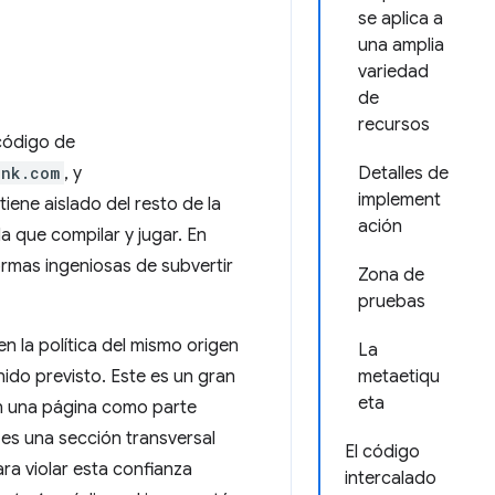
se aplica a
una amplia
variedad
de
recursos
 código de
ank.com
, y
Detalles de
implement
ene aislado del resto de la
ación
a que compilar y jugar. En
formas ingeniosas de subvertir
Zona de
pruebas
en la política del mismo origen
La
ido previsto. Este es un gran
metaetiqu
eta
n una página como parte
es una sección transversal
El código
ra violar esta confianza
intercalado