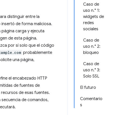
Caso de
uso n.° 1:
a distinguir entre la
widgets de
redes
 insertó de forma maliciosa.
sociales
a página carga y ejecuta
igen de esta página.
Caso de
ca por sí solo que el código
uso n.° 2:
xample.com
probablemente
bloqueo
olicite una página,
Caso de
uso n.° 3:
Solo SSL
define el encabezado HTTP
rmitidas de fuentes de
El futuro
e recursos de esas fuentes.
Comentario
una secuencia de comandos,
s
jecutará.