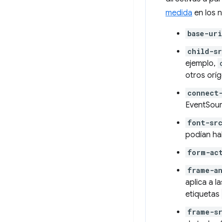
medida
en los 
base-uri
child-s
ejemplo,
otros orí
connect
EventSour
font-sr
podían hab
form-ac
frame-a
aplica a l
etiquetas
frame-s