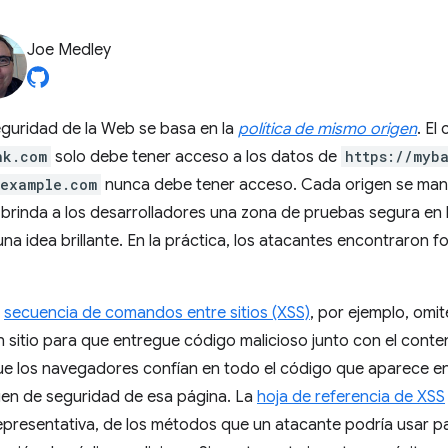
Joe Medley
eguridad de la Web se basa en la
política de mismo origen
. El
nk.com
solo debe tener acceso a los datos de
https://myb
.example.com
nunca debe tener acceso. Cada origen se manti
 brinda a los desarrolladores una zona de pruebas segura en l
 una idea brillante. En la práctica, los atacantes encontraron 
e
secuencia de comandos entre sitios (XSS)
, por ejemplo, omit
sitio para que entregue código malicioso junto con el conten
ue los navegadores confían en todo el código que aparece e
igen de seguridad de esa página. La
hoja de referencia de XSS
epresentativa, de los métodos que un atacante podría usar pa