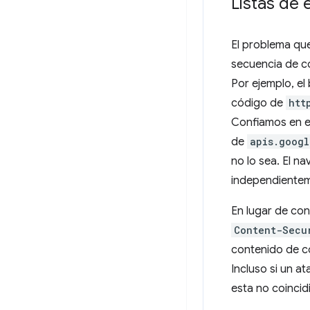
Listas de 
El problema que
secuencia de co
Por ejemplo, el
código de
htt
Confiamos en e
de
apis.googl
no lo sea. El n
independientem
En lugar de co
Content-Secu
contenido de co
Incluso si un a
esta no coincidi