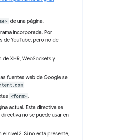
se>
de una página.
 trama incorporada. Por
os de YouTube, pero no de
vés de XHR, WebSockets y
Las fuentes web de Google se
ntent.com
.
etas
<form>
.
na actual. Esta directiva se
a directiva no se puede usar en
 el nivel 3. Si no está presente,