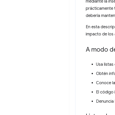
mediante la ins
prácticamente t
debería mantene
En esta descrip
impacto de los 
A modo d
Usa listas
Obtén info
Conoce las
El código
Denuncia l