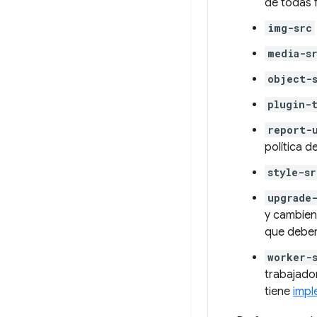
de todas 
img-src
media-s
object-
plugin-
report-
política d
style-sr
upgrade
y cambien
que deben
worker-
trabajador
tiene
impl