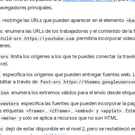
navegadores principales.
restringe las URLs que pueden aparecer en el elemento
<ba
rc
enumera las URLs de los trabajadores y el contenido de la
child-src https://youtube.com
permitiría incorporar vide
genes.
-src
limita los orígenes a los que te puedes conectar (a tra
ce).
c
especifica los orígenes que pueden entregar fuentes web. 
ilitar a través de
font-src https://themes.googleuserco
tion
enumera los extremos válidos para el envío desde etiqu
ncestors
especifica las fuentes que pueden incorporar la pági
as etiquetas
<frame>
,
<iframe>
,
<embed>
y
<applet>
. Est
<meta>
y solo se aplica a recursos que no son HTML.
rc
dejó de estar disponible en el nivel 2, pero se restableció en