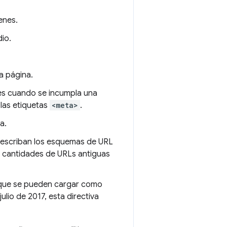
enes.
io.
a página.
es cuando se incumpla una
 las etiquetas
<meta>
.
a.
reescriban los esquemas de URL
s cantidades de URLs antiguas
s que se pueden cargar como
ulio de 2017, esta directiva