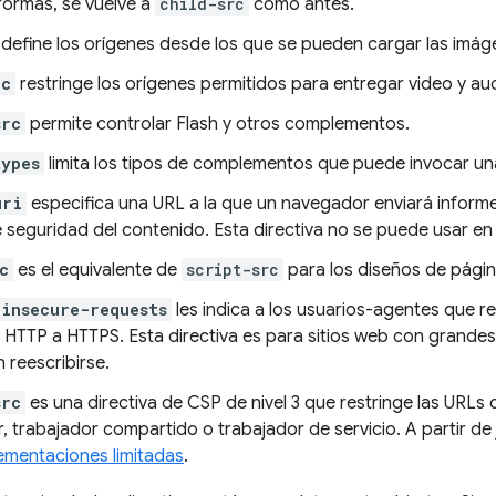
formas, se vuelve a
child-src
como antes.
define los orígenes desde los que se pueden cargar las imág
rc
restringe los orígenes permitidos para entregar video y aud
src
permite controlar Flash y otros complementos.
types
limita los tipos de complementos que puede invocar un
uri
especifica una URL a la que un navegador enviará inform
e seguridad del contenido. Esta directiva no se puede usar en
c
es el equivalente de
script-src
para los diseños de págin
-insecure-requests
les indica a los usuarios-agentes que 
 HTTP a HTTPS. Esta directiva es para sitios web con grande
 reescribirse.
src
es una directiva de CSP de nivel 3 que restringe las URL
, trabajador compartido o trabajador de servicio. A partir de j
ementaciones limitadas
.