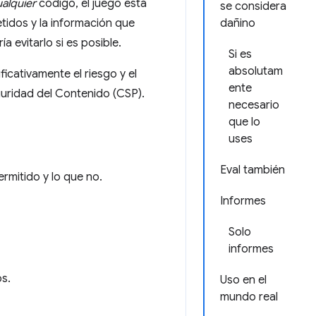
alquier
código, el juego está
se considera
tidos y la información que
dañino
a evitarlo si es posible.
Si es
absolutam
icativamente el riesgo y el
ente
uridad del Contenido (CSP).
necesario
que lo
uses
Eval también
ermitido y lo que no.
Informes
Solo
informes
os.
Uso en el
mundo real