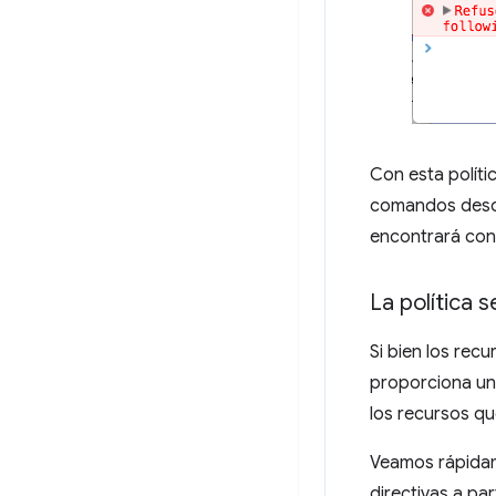
Con esta políti
comandos desde 
encontrará con 
La política 
Si bien los rec
proporciona un 
los recursos qu
Veamos rápidame
directivas a par