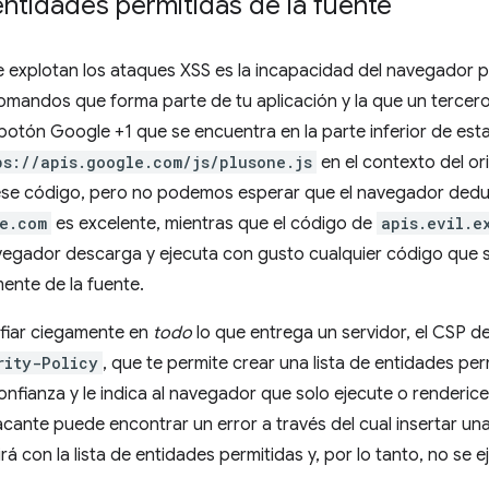
entidades permitidas de la fuente
 explotan los ataques XSS es la incapacidad del navegador par
mandos que forma parte de tu aplicación y la que un tercero
 botón Google +1 que se encuentra en la parte inferior de est
ps://apis.google.com/js/plusone.js
en el contexto del or
se código, pero no podemos esperar que el navegador deduz
e.com
es excelente, mientras que el código de
apis.evil.e
avegador descarga y ejecuta con gusto cualquier código que s
ente de la fuente.
nfiar ciegamente en
todo
lo que entrega un servidor, el CSP 
rity-Policy
, que te permite crear una lista de entidades pe
nfianza y le indica al navegador que solo ejecute o renderic
tacante puede encontrar un error a través del cual insertar 
rá con la lista de entidades permitidas y, por lo tanto, no se e