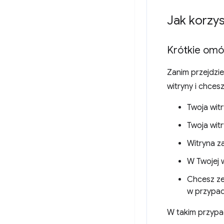
Jak korzy
Krótkie omó
Zanim przejdzi
witryny i chcesz
Twoja wit
Twoja wit
Witryna z
W Twojej 
Chcesz zez
w przypad
W takim przypa