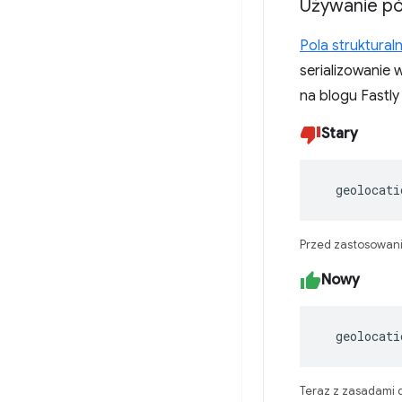
Używanie pó
Pola struktural
serializowanie 
na blogu Fastly 
Stary
  geolocati
Przed zastosowani
Nowy
  geolocat
Teraz z zasadami 