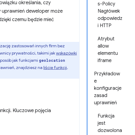
owiązku określania, czy
s-Policy
dy uprawnień deweloper może
Nagłówek
odpowiedz
dzięki czemu będzie mieć
i HTTP
Atrybut
alizację zastosowań innych firm bez
allow
wnicy prywatności, takimi jak
wskazówki
elementu
sposób jak funkcjami
iframe
geolocation
prawnień, znajdziesz na
liście funkcji
.
Przykładow
e
konfiguracje
zasad
uprawnień
kcji. Kluczowe pojęcia
Funkcja
.
jest
dozwolona