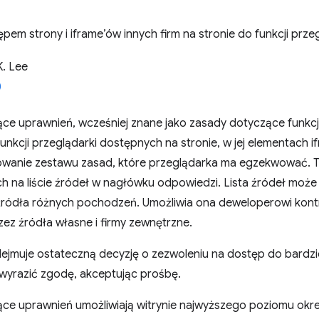
pem strony i iframe’ów innych firm na stronie do funkcji przeg
K. Lee
ce uprawnień, wcześniej znane jako zasady dotyczące funkcji
unkcji przeglądarki dostępnych na stronie, w jej elementach
owanie zestawu zasad, które przeglądarka ma egzekwować. 
h na liście źródeł w nagłówku odpowiedzi. Lista źródeł moż
źródła różnych pochodzeń. Umożliwia ona deweloperowi kont
zez źródła własne i firmy zewnętrzne.
ejmuje ostateczną decyzję o zezwoleniu na dostęp do bardzi
 wyrazić zgodę, akceptując prośbę.
e uprawnień umożliwiają witrynie najwyższego poziomu określ