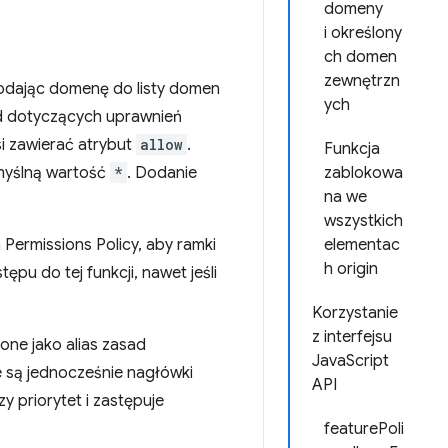
domeny
i określony
ch domen
zewnętrzn
dodając domenę do listy domen
ych
ad dotyczących uprawnień
si zawierać atrybut
allow
.
Funkcja
omyślną wartość
*
. Dodanie
zablokowa
na we
wszystkich
ermissions Policy, aby ramki
elementac
h origin
ępu do tej funkcji, nawet jeśli
Korzystanie
z interfejsu
one jako alias zasad
JavaScript
e są jednocześnie nagłówki
API
 priorytet i zastępuje
featurePoli