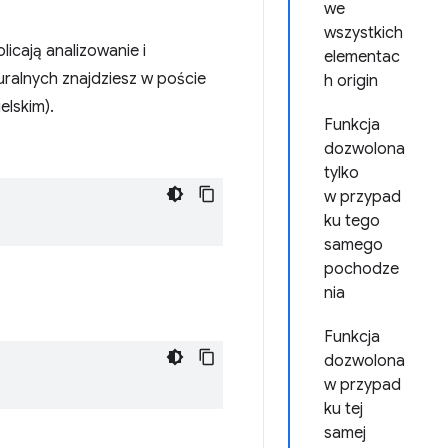
we
wszystkich
icają analizowanie i
elementac
uralnych znajdziesz w poście
h origin
elskim).
Funkcja
dozwolona
tylko
w przypad
ku tego
samego
pochodze
nia
Funkcja
dozwolona
w przypad
ku tej
samej