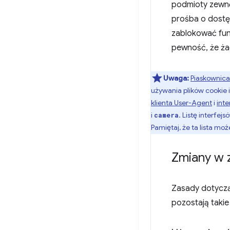
podmioty zewnęt
prośba o dostę
zablokować fun
pewność, że żad
Uwaga:
Piaskownica
używania plików cookie 
klienta User-Agent
i
inte
i
. Listę interfe
camera
Pamiętaj, że ta lista mo
Zmiany w 
Zasady dotyczą
pozostają taki