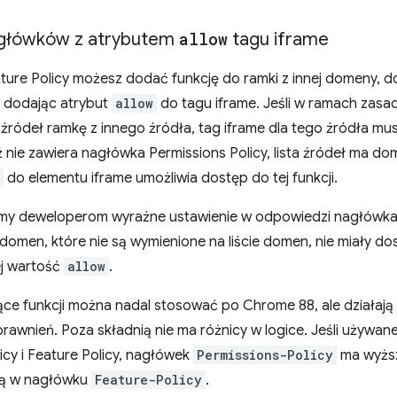
agłówków z atrybutem
allow
tagu iframe
ure Policy możesz dodać funkcję do ramki z innej domeny, 
 dodając atrybut
allow
do tagu iframe. Jeśli w ramach zas
 źródeł ramkę z innego źródła, tag iframe dla tego źródła mu
 nie zawiera nagłówka Permissions Policy, lista źródeł ma d
do elementu iframe umożliwia dostęp do tej funkcji.
my deweloperom wyraźne ustawienie w odpowiedzi nagłówka P
 domen, które nie są wymienione na liście domen, nie miały dost
ej wartość
allow
.
ce funkcji można nadal stosować po Chrome 88, ale działają 
awnień. Poza składnią nie ma różnicy w logice. Jeśli używan
icy i Feature Policy, nagłówek
Permissions-Policy
ma wyższy
ą w nagłówku
Feature-Policy
.