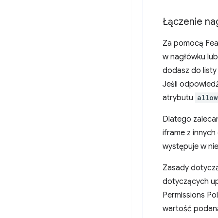
Łączenie n
Za pomocą Feat
w nagłówku lub
dodasz do listy
Jeśli odpowiedź
atrybutu
allow
Dlatego zaleca
iframe z innych
występuje w ni
Zasady dotyczą
dotyczących upr
Permissions Pol
wartość podan