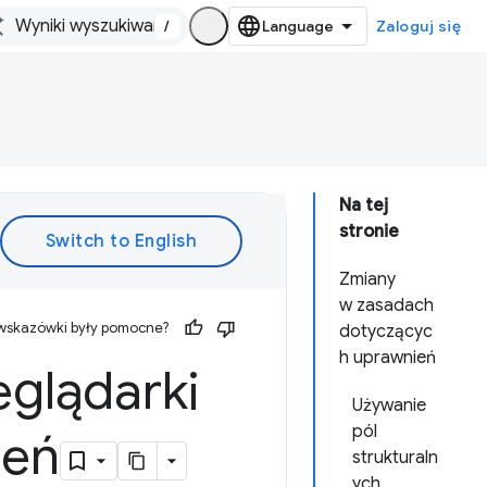
/
Zaloguj się
Na tej
stronie
Zmiany
w zasadach
 wskazówki były pomocne?
dotyczącyc
h uprawnień
eglądarki
Używanie
pól
ień
strukturaln
ych