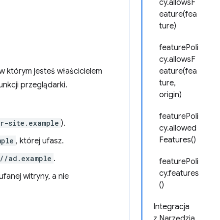
cy.allowsF
eature(fea
ture)
featurePoli
cy.allowsF
w którym jesteś właścicielem
eature(fea
ture,
unkcji przeglądarki.
origin)
featurePoli
r-site.example
).
cy.allowed
Features()
mple
, której ufasz.
://ad.example
.
featurePoli
cy.features
fanej witryny, a nie
()
Integracja
z Narzędzia