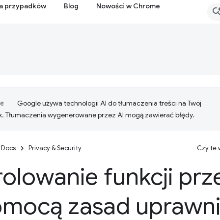
ia przypadków
Blog
Nowości w Chrome
Google używa technologii AI do tłumaczenia treści na Twój
k. Tłumaczenia wygenerowane przez AI mogą zawierać błędy.
Docs
Privacy & Security
Czy te
olowanie funkcji prz
omocą zasad uprawn