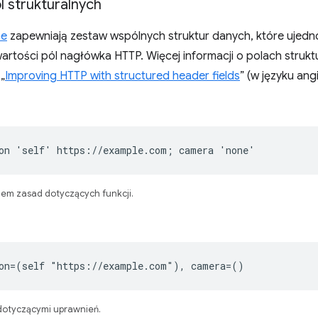
l strukturalnych
ne
zapewniają zestaw wspólnych struktur danych, które ujednol
wartości pól nagłówka HTTP. Więcej informacji o polach strukt
„
Improving HTTP with structured header fields
” (w języku angi
on 'self' https://example.com; camera 'none'
em zasad dotyczących funkcji.
ion=(self "https://example.com"), camera=()
dotyczącymi uprawnień.