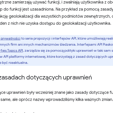
rzne zamierzają używać funkcji, i zwalniają użytkownika z ob
p do funkcji jest uzasadniona. Na przykład za pomocą zasa
kcję geolokalizacji dla wszystkich podmiotów zewnętrznych, 
en z nich nie uzyska dostępu do geolokalizacji użytkownika.
 prywatności
to seria propozycji i interfejsów API, które umożliwiają re
innych firm ani innych mechanizmów śledzenia. Interfejsami API Piasko
rfejs Topics API
, zarządza się za pomocą polityki uprawnień w taki sam 
jsów API platformy internetowej, które korzystają z zasad dotyczących u
że być nieaktualna.
zasadach dotyczących uprawnień
ce uprawnień były wcześniej znane jako zasady dotyczące fun
e same, ale oprócz nazwy wprowadziliśmy kilka ważnych zmian