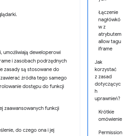
Łączenie
lądarki.
nagłówkó
w z
atrybutem
allow tagu
iframe
, umożliwiają deweloperowi
 iframe i zasobach podrzędnych
Jak
Te zasady są stosowane do
korzystać
z zasad
e zawierać źródła tego samego
dotyczącyc
rolowanie dostępu do funkcji
h
uprawnień?
ej zaawansowanych funkcji
Krótkie
omówienie
enie, do czego ona i jej
Permission