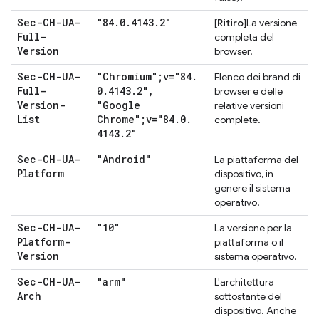
Sec-CH-UA-
"84
.
0
.
4143
.
2"
[
Ritiro
]La versione
Full-
completa del
Version
browser.
Sec-CH-UA-
"Chromium";v="84
.
Elenco dei brand di
Full-
0
.
4143
.
2"
,
browser e delle
Version-
"Google
relative versioni
List
Chrome";v="84
.
0
.
complete.
4143
.
2"
Sec-CH-UA-
"Android"
La piattaforma del
Platform
dispositivo, in
genere il sistema
operativo.
Sec-CH-UA-
"10"
La versione per la
Platform-
piattaforma o il
Version
sistema operativo.
Sec-CH-UA-
"arm"
L'architettura
Arch
sottostante del
dispositivo. Anche