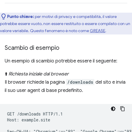
Punto chiave:
per motivi di privacy e compatibilità, il valore
potrebbe essere vuoto, non essere restituito o essere compilato con un
valore variabile. Questo fenomeno è noto come
GREASE
.
Scambio di esempio
Un esempio di scambio potrebbe essere il seguente:
⬆️
Richiesta iniziale dal browser
Il browser richiede la pagina
/downloads
del sito e invia
il suo user agent di base predefinito.
GET /downloads HTTP/1.1

Host: example.site

Sec-CH-UA: "Chromium";v="93", "Google Chrome";v="93