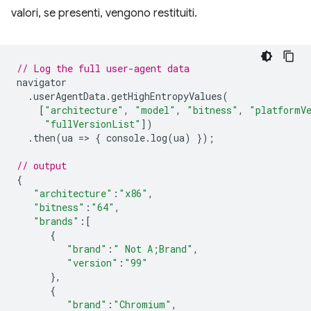
valori, se presenti, vengono restituiti.
// Log the full user-agent data
navigator
.
userAgentData
.
getHighEntropyValues
(
[
"architecture"
,
"model"
,
"bitness"
,
"platformV
"fullVersionList"
])
.
then
(
ua
=
>
{
console
.
log
(
ua
)
});
// output
{
"architecture"
:
"x86"
,
"bitness"
:
"64"
,
"brands"
:
[
{
"brand"
:
" Not A;Brand"
,
"version"
:
"99"
},
{
"brand"
:
"Chromium"
,