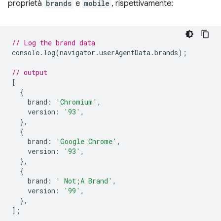
proprietà
brands
e
mobile
, rispettivamente:
// Log the brand data
console
.
log
(
navigator
.
userAgentData
.
brands
);
// output
[
{
brand
:
'Chromium'
,
version
:
'93'
,
},
{
brand
:
'Google Chrome'
,
version
:
'93'
,
},
{
brand
:
' Not;A Brand'
,
version
:
'99'
,
},
];