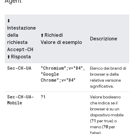
Agent
⬇️
Intestazione
della
⬆️ Richiedi
Descrizione
richiesta
Valore di esempio
Accept-CH
⬆️ Risposta
Sec-CH-UA
"Chromium";v="84"
,
Elenco dei brand di
"Google
browser e della
Chrome";v="84"
relativa versione
significativa.
Sec-CH-UA-
?1
Valore booleano
Mobile
che indica se il
browser è su un
dispositivo mobile
?1
(
per true) o
?0
meno (
per
false).