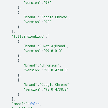
"version"
:
"98"
},
{
"brand"
:
"Google Chrome"
,
"version"
:
"98"
}
],
"fullVersionList"
:
[
{
"brand"
:
" Not A;Brand"
,
"version"
:
"99.0.0.0"
},
{
"brand"
:
"Chromium"
,
"version"
:
"98.0.4738.0"
},
{
"brand"
:
"Google Chrome"
,
"version"
:
"98.0.4738.0"
}
],
"mobile"
:
false
,