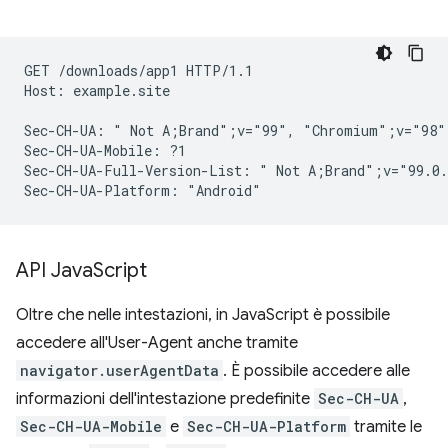
GET /downloads/app1 HTTP/1.1

Host: example.site

Sec-CH-UA: " Not A;Brand";v="99", "Chromium";v="98"
Sec-CH-UA-Mobile: ?1

Sec-CH-UA-Full-Version-List: " Not A;Brand";v="99.0.
API Java
Script
Oltre che nelle intestazioni, in JavaScript è possibile
accedere all'User-Agent anche tramite
navigator.userAgentData
. È possibile accedere alle
informazioni dell'intestazione predefinite
Sec-CH-UA
,
Sec-CH-UA-Mobile
e
Sec-CH-UA-Platform
tramite le