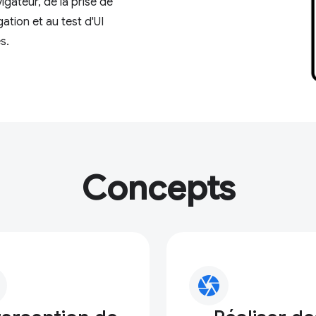
igateur, de la prise de
ation et au test d'UI
s.
Concepts
camera