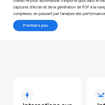
Utilisez-le pour automatiser n'importe quoi dans le nav
captures d'écran et de la génération de PDF à la navig
complexes, en passant par l'analyse des performance
Premiers pas
bolt
network_ping