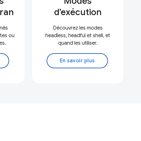
s
Modes
cran
d'exécution
anés
Découvrez les modes
tes ou
headless, headful et shell, et
es.
quand les utiliser.
En savoir plus