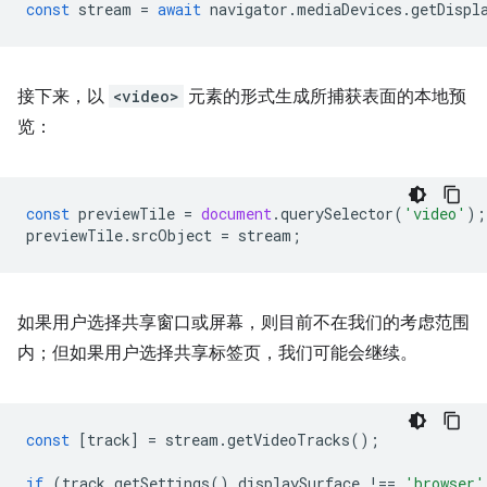
const
stream
=
await
navigator
.
mediaDevices
.
getDispl
接下来，以
<video>
元素的形式生成所捕获表面的本地预
览：
const
previewTile
=
document
.
querySelector
(
'video'
);
previewTile
.
srcObject
=
stream
;
如果用户选择共享窗口或屏幕，则目前不在我们的考虑范围
内；但如果用户选择共享标签页，我们可能会继续。
const
[
track
]
=
stream
.
getVideoTracks
();
if
(
track
.
getSettings
().
displaySurface
!==
'browser'