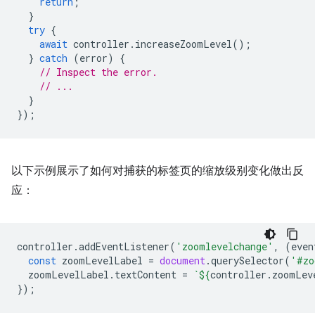
return
;
}
try
{
await
controller
.
increaseZoomLevel
();
}
catch
(
error
)
{
// Inspect the error.
// ...
}
});
以下示例展示了如何对捕获的标签页的缩放级别变化做出反
应：
controller
.
addEventListener
(
'zoomlevelchange'
,
(
even
const
zoomLevelLabel
=
document
.
querySelector
(
'#zo
zoomLevelLabel
.
textContent
=
`
${
controller
.
zoomLev
});