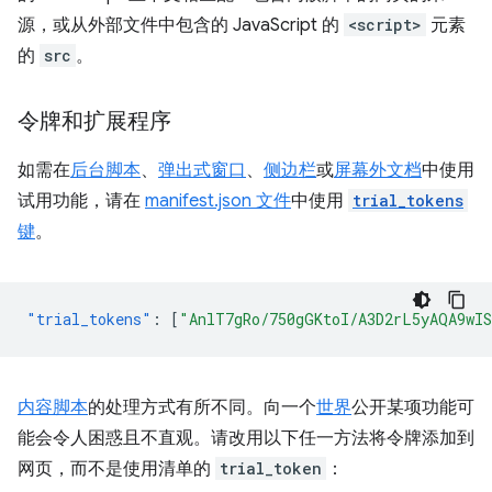
源，或从外部文件中包含的 JavaScript 的
<script>
元素
的
src
。
令牌和扩展程序
如需在
后台脚本
、
弹出式窗口
、
侧边栏
或
屏幕外文档
中使用
试用功能，请在
manifest.json 文件
中使用
trial_tokens
键
。
"trial_tokens"
:
[
"AnlT7gRo/750gGKtoI/A3D2rL5yAQA9wI
内容脚本
的处理方式有所不同。向一个
世界
公开某项功能可
能会令人困惑且不直观。请改用以下任一方法将令牌添加到
网页，而不是使用清单的
trial_token
：