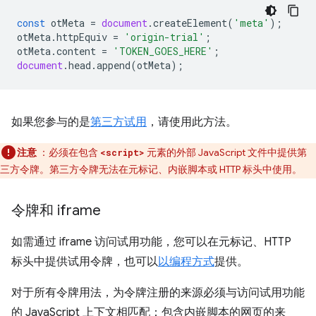
const
otMeta
=
document
.
createElement
(
'meta'
);
otMeta
.
httpEquiv
=
'origin-trial'
;
otMeta
.
content
=
'TOKEN_GOES_HERE'
;
document
.
head
.
append
(
otMeta
);
如果您参与的是
第三方试用
，请使用此方法。
注意
：必须在包含
元素的外部 JavaScript 文件中提供第
<script>
三方令牌。第三方令牌无法在元标记、内嵌脚本或 HTTP 标头中使用。
令牌和 iframe
如需通过 iframe 访问试用功能，您可以在元标记、HTTP
标头中提供试用令牌，也可以
以编程方式
提供。
对于所有令牌用法，为令牌注册的来源必须与访问试用功能
的 JavaScript 上下文相匹配：包含内嵌脚本的网页的来